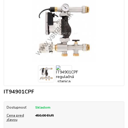
IT94901CPF
Dostupnosť
Skladom
Cena pred
450,00 EUR
zľavou