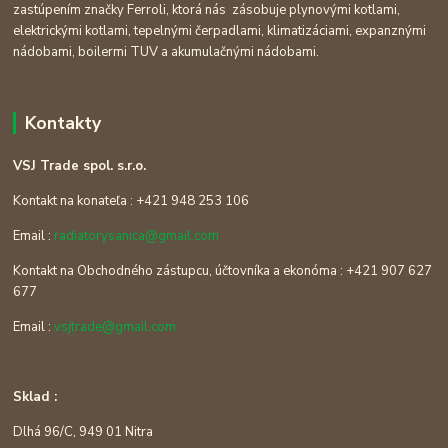
zastúpením značky Ferroli, ktorá nás zásobuje plynovými kotlami,
elektrickými kotlami, tepelnými čerpadlami, klimatizáciami, expanznými
nádobami, boilermi TUV a akumulačnými nádobami.
Kontakty
VSJ Trade spol. s.r.o.
Kontakt na konateľa : +421 948 253 106
Email :
radiatorysanica@gmail.com
Kontakt na Obchodného zástupcu, účtovníka a ekonóma : +421 907 627
677
Email :
vsjtrade@gmail.com
Sklad :
Dlhá 96/C, 949 01 Nitra