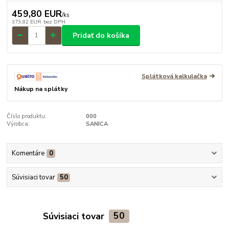
459,80 EUR
/
ks
373,82 EUR
bez DPH
Pridať do košíka
Splátková kalkulačka
Nákup na splátky
Číslo produktu:
000
Výrobca:
SANICA
Komentáre
0
Súvisiaci tovar
50
Súvisiaci tovar
50