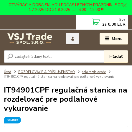
OTVÁRACIA DOBA SKLADU POČAS LETNÝCH PRÁZDNIN JE OD
1.7.2026 DO 31.8.2026 ....... 8:00 - 12:00 !!!
0
ks
za
0,00 EUR
Menu
Hľadať
Úvod
ROZDELOVAČE A PRÍSLUŠENSTVO
solo rozdelovače
IT94901CPF regulačná stanica na rozdelovač pre podlahové vykurovanie
IT94901CPF regulačná stanica na
rozdelovač pre podlahové
vykurovanie
Novinka