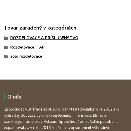
Tovar zaradený v kategóriách
ROZDELOVAČE A PRÍSLUŠENSTVO
Rozdelovače ITAP
solo rozdelovače
O nás
Spoločnosť VSJ Trade spol. s.r.o. vznikla na začiatku roka 2012 ako
výhradný dovozca vykurovacej techniky Thermasis, Elmec a
panelových radiátorov Pekpan. Spoločnosť od začiatku pôsobenia
expandovala a v roku 2016 rozšírila svoj sortiment výhradným