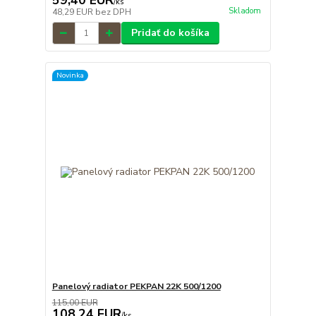
59,40 EUR
/
ks
Skladom
48,29 EUR
bez DPH
Pridať do košíka
Novinka
Panelový radiator PEKPAN 22K 500/1200
115,00 EUR
108,24 EUR
/
ks