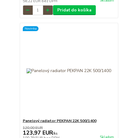
Skladom
58,22 EUR
bez DPH
Pridať do košíka
Novinka
Panelový radiator PEKPAN 22K 500/1400
120,00 EUR
123,97 EUR
/
ks
Skladom
100,79 EUR
bez DPH