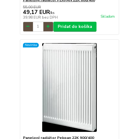
55,00 EUR
49,17 EUR
/
ks
Skladom
39,98 EUR
bez DPH
Pridať do košíka
Novinka
Panelový radiátor Pekpan 22K 900/400