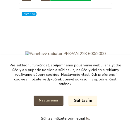
Novinka
Pre základnú funkčnosť, spríjemnenie používania webu, analytické
účely a v prípade udelenia súhlasu aj na účely cielenia reklamy
využívame súbory cookies. Nastavenie vlastných preferencií
cookies môžete kedykoľvek upraviť odkazom v spodnej časti
stránok.
Súhlasím
Nastavenia
Panelový radiator PEKPAN 22K 600/2000
180,00 EUR
176,55 EUR
/
ks
Skladom
143,54 EUR
bez DPH
Súhlas môžete odmietnuť
tu
.
Pridať do košíka