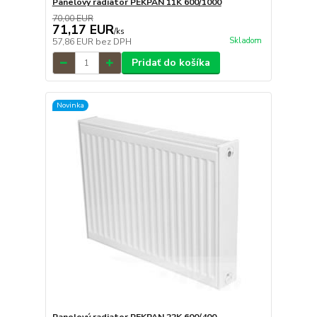
Panelový radiator PEKPAN 11K 600/1000
70,00 EUR
71,17 EUR
/
ks
Skladom
57,86 EUR
bez DPH
Pridať do košíka
Novinka
Panelový radiator PEKPAN 22K 600/400