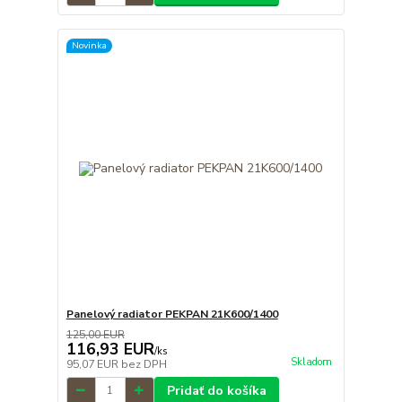
Novinka
Panelový radiator PEKPAN 21K600/1400
125,00 EUR
116,93 EUR
/
ks
Skladom
95,07 EUR
bez DPH
Pridať do košíka