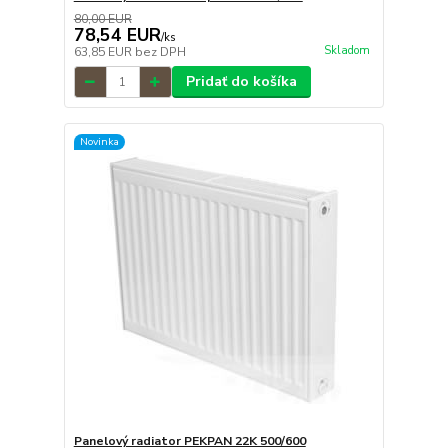
80,00 EUR
78,54 EUR
/
ks
Skladom
63,85 EUR
bez DPH
Pridať do košíka
Novinka
Panelový radiator PEKPAN 22K 500/600