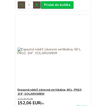
Pridať do košíka
Expazná nádrž závesná vertikálna, 60 L, PN10,
3/4", SOLARVAREM
110,00 EUR
152,06 EUR
/
ks