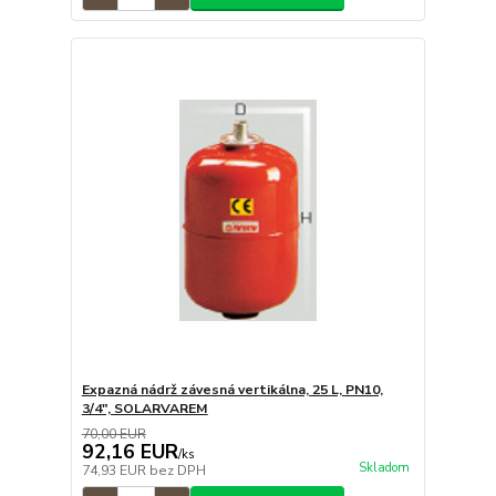
Expazná nádrž závesná vertikálna, 25 L, PN10,
3/4", SOLARVAREM
70,00 EUR
92,16 EUR
/
ks
Skladom
74,93 EUR
bez DPH