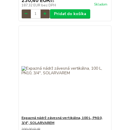
230,40 EUR
/
ks
Skladom
187,32 EUR
bez DPH
Pridať do košíka
Expazná nádrž závesná vertikálna, 100 L, PN10,
3/4", SOLARVAREM
200,00 EUR