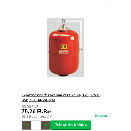
Expazná nádrž závesná vertikálna, 12 L, PN10,
3/4", SOLARVAREM
55,00 EUR
75,26 EUR
/
ks
Skladom
61,19 EUR
bez DPH
Pridať do košíka