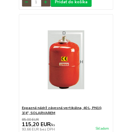
Pridať do košíka
Expazná nádrž závesná vertikálna, 40 L, PN10,
3/4", SOLARVAREM
85,00 EUR
115,20 EUR
/
ks
Skladom
93,66 EUR
bez DPH