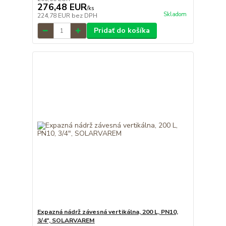
276,48 EUR
/
ks
Skladom
224,78 EUR
bez DPH
Pridať do košíka
Expazná nádrž závesná vertikálna, 200 L, PN10,
3/4", SOLARVAREM