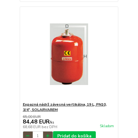
Expazná nádrž závesná vertikálna, 19 L, PN10,
3/4", SOLARVAREM
65,00 EUR
84,48 EUR
/
ks
Skladom
68,68 EUR
bez DPH
Pridať do košíka