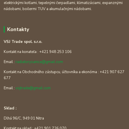
elektrickými kotlami, tepelnými čerpadlami, klimatizáciami, expanznými
nádobami, boilermi TUV a akumulačnými nádobami.
Kontakty
VSJ Trade spol. s.r.o.
Kontakt na konateľa : +421 948 253 106
Email :
radiatorysanica@gmail.com
Kontakt na Obchodného zástupcu, účtovníka a ekonóma : +421 907 627
677
Email :
vsjtrade@gmail.com
Sklad :
Dlhá 96/C, 949 01 Nitra
Kontakt na sklad : +421 901 726 070