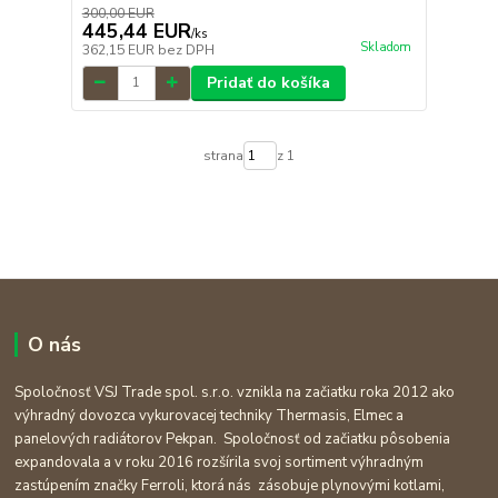
300,00 EUR
445,44 EUR
/
ks
Skladom
362,15 EUR
bez DPH
Pridať do košíka
strana
z 1
O nás
Spoločnosť VSJ Trade spol. s.r.o. vznikla na začiatku roka 2012 ako
výhradný dovozca vykurovacej techniky Thermasis, Elmec a
panelových radiátorov Pekpan. Spoločnosť od začiatku pôsobenia
expandovala a v roku 2016 rozšírila svoj sortiment výhradným
zastúpením značky Ferroli, ktorá nás zásobuje plynovými kotlami,