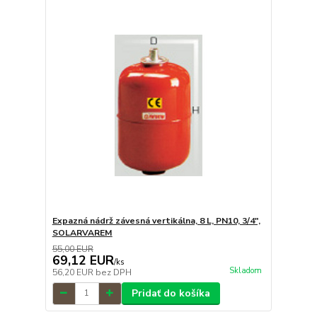
Expazná nádrž závesná vertikálna, 8 L, PN10, 3/4",
SOLARVAREM
55,00 EUR
69,12 EUR
/
ks
Skladom
56,20 EUR
bez DPH
Pridať do košíka