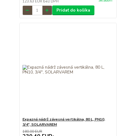
Skladom
123,63 EUR
bez DPH
Pridať do košíka
Expazná nádrž závesná vertikálna, 80 L, PN10,
3/4", SOLARVAREM
180,00 EUR