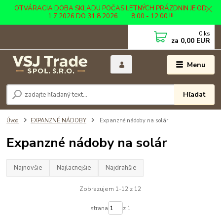
OTVÁRACIA DOBA SKLADU POČAS LETNÝCH PRÁZDNIN JE OD
1.7.2026 DO 31.8.2026 ....... 8:00 - 12:00 !!!
0
ks
za
0,00 EUR
Menu
Hľadať
Úvod
EXPANZNÉ NÁDOBY
Expanzné nádoby na solár
Expanzné nádoby na solár
Najnovšie
Najlacnejšie
Najdrahšie
Zobrazujem 1-12 z 12
strana
z 1