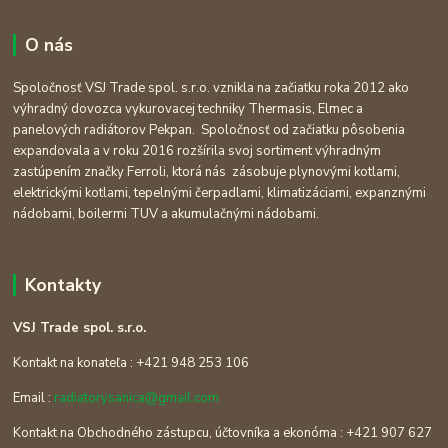
O nás
Spoločnosť VSJ Trade spol. s.r.o. vznikla na začiatku roka 2012 ako
výhradný dovozca vykurovacej techniky Thermasis, Elmec a
panelových radiátorov Pekpan. Spoločnosť od začiatku pôsobenia
expandovala a v roku 2016 rozšírila svoj sortiment výhradným
zastúpením značky Ferroli, ktorá nás zásobuje plynovými kotlami,
elektrickými kotlami, tepelnými čerpadlami, klimatizáciami, expanznými
nádobami, boilermi TUV a akumulačnými nádobami.
Kontakty
VSJ Trade spol. s.r.o.
Kontakt na konateľa : +421 948 253 106
Email :
radiatorysanica@gmail.com
Kontakt na Obchodného zástupcu, účtovníka a ekonóma : +421 907 627