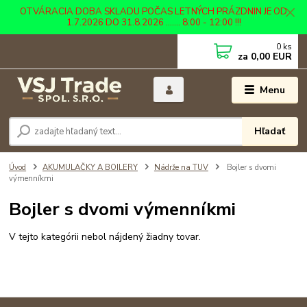
OTVÁRACIA DOBA SKLADU POČAS LETNÝCH PRÁZDNIN JE OD
1.7.2026 DO 31.8.2026 ....... 8:00 - 12:00 !!!
0
ks
za
0,00 EUR
Menu
Hľadať
Úvod
AKUMULAČKY A BOILERY
Nádrže na TUV
Bojler s dvomi
výmenníkmi
Bojler s dvomi výmenníkmi
V tejto kategórii nebol nájdený žiadny tovar.