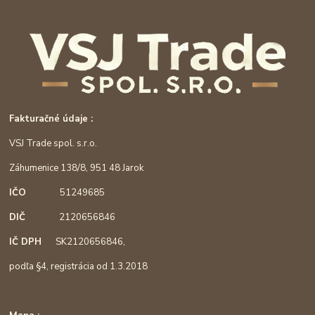
Fakturačné údaje :
VSJ Trade spol. s.r.o.
Záhumenice 138/8, 951 48 Jarok
IČO
51249685
DIČ
2120656846
IČ DPH
SK2120656846,
podľa §4, registrácia od 1.3.2018