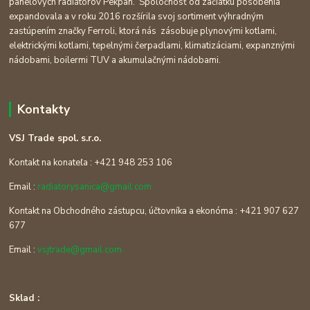
panelových radiátorov Pekpan. Spoločnosť od začiatku pôsobenia
expandovala a v roku 2016 rozšírila svoj sortiment výhradným
zastúpením značky Ferroli, ktorá nás zásobuje plynovými kotlami,
elektrickými kotlami, tepelnými čerpadlami, klimatizáciami, expanznými
nádobami, boilermi TUV a akumulačnými nádobami.
Kontakty
VSJ Trade spol. s.r.o.
Kontakt na konateľa : +421 948 253 106
Email :
radiatorysanica@gmail.com
Kontakt na Obchodného zástupcu, účtovníka a ekonóma : +421 907 627
677
Email :
vsjtrade@gmail.com
Sklad :