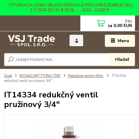
OTVÁRACIA DOBA SKLADU POČAS LETNÝCH PRÁZDNIN JE OD
1.7.2026 DO 31.8.2026 ....... 8:00 - 12:00 !!!
0
ks
za
0,00 EUR
Menu
Hľadať
Úvod
MOSADZNÝ FITING ITAP
Redukčné ventily,filtre,
IT14334
redukčný ventil pružinový 3/4"
IT14334 redukčný ventil
pružinový 3/4"