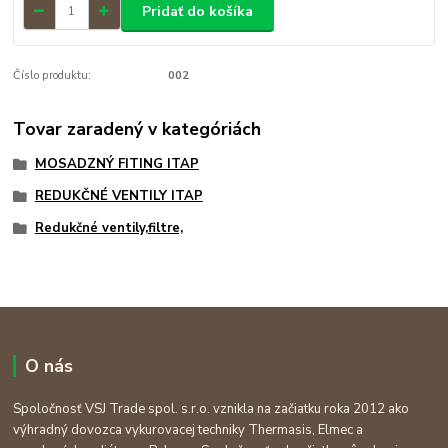
Pridať do košíka
Číslo produktu:
002
Tovar zaradený v kategóriách
MOSADZNÝ FITING ITAP
REDUKČNÉ VENTILY ITAP
Redukčné ventily,filtre,
O nás
Spoločnosť VSJ Trade spol. s.r.o. vznikla na začiatku roka 2012 ako
výhradný dovozca vykurovacej techniky Thermasis, Elmec a