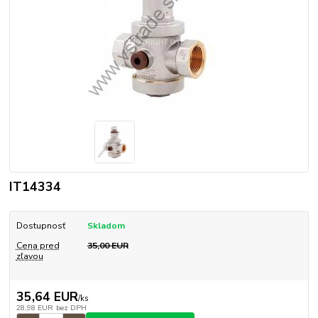
IT14334
Dostupnosť
Skladom
Cena pred
35,00 EUR
zľavou
35,64 EUR
/
ks
28,98 EUR
bez DPH