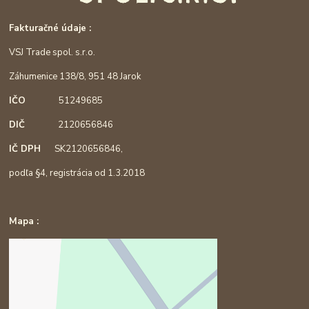
Fakturačné údaje :
VSJ Trade spol. s.r.o.
Záhumenice 138/8, 951 48 Jarok
IČO
51249685
DIČ
2120656846
IČ DPH
SK2120656846,
podľa §4, registrácia od 1.3.2018
Mapa :