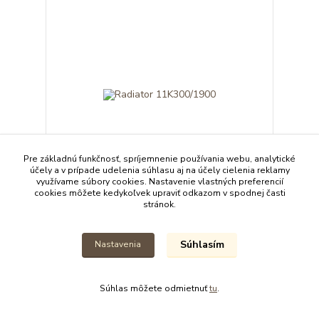
Pre základnú funkčnosť, spríjemnenie používania webu, analytické
účely a v prípade udelenia súhlasu aj na účely cielenia reklamy
využívame súbory cookies. Nastavenie vlastných preferencií
cookies môžete kedykoľvek upraviť odkazom v spodnej časti
stránok.
Radiator 11K300/1900
24,00 EUR
43,92 EUR
/
ks
Súhlasím
Nastavenia
Nie je skladom
35,71 EUR
bez DPH
Detail
Súhlas môžete odmietnuť
tu
.