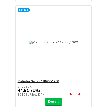
Novinka
Radiator Sanica 11K600/1200
24,00 EUR
44,51 EUR
/
ks
Nie je skladom
36,19 EUR
bez DPH
Detail