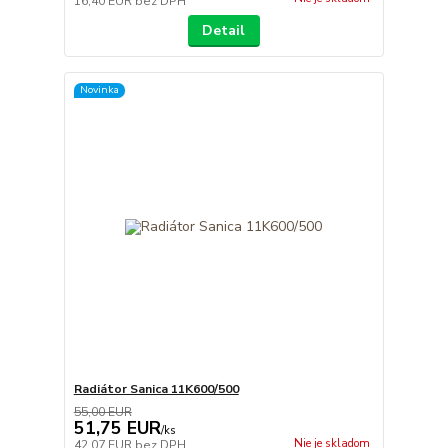
16,40 EUR
bez DPH
Detail
Novinka
Radiátor Sanica 11K600/500
55,00 EUR
51,75 EUR
/
ks
Nie je skladom
42,07 EUR
bez DPH