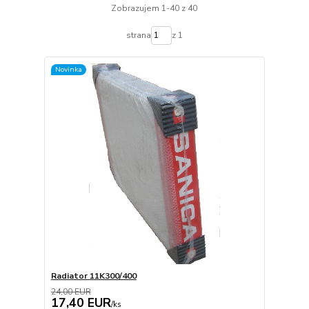
Zobrazujem 1-40 z 40
strana
z 1
Novinka
Radiator 11K300/400
24,00 EUR
17,40 EUR
/
ks