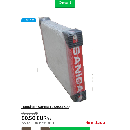
Detail
Novinka
Radiátor Sanica 11K600/800
75,00 EUR
80,50 EUR
/
ks
Nie je skladom
65,45 EUR
bez DPH