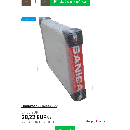
Pridať do košíka
Novinka
Radiator 11K300/900
24,00 EUR
28,22 EUR
/
ks
Nie je skladom
22,94 EUR
bez DPH