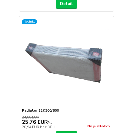
Detail
Novinka
Radiator 11K300/800
24,00 EUR
25,76 EUR
/
ks
Nie je skladom
20,94 EUR
bez DPH