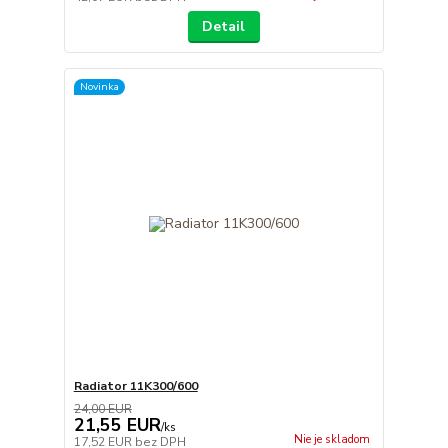
Detail
Novinka
Radiator 11K300/600
24,00 EUR
21,55 EUR
/
ks
Nie je skladom
17,52 EUR
bez DPH