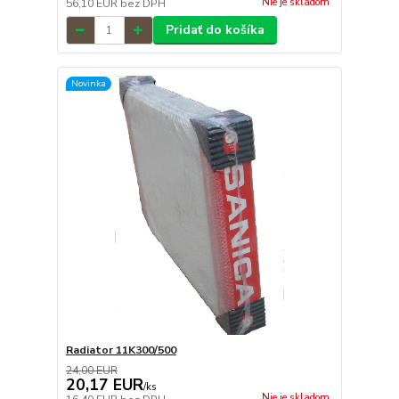
Nie je skladom
56,10 EUR
bez DPH
Pridať do košíka
Novinka
Radiator 11K300/500
24,00 EUR
20,17 EUR
/
ks
Nie je skladom