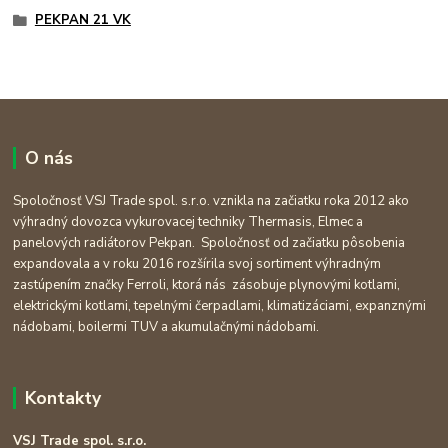
PEKPAN 21 VK
O nás
Spoločnosť VSJ Trade spol. s.r.o. vznikla na začiatku roka 2012 ako
výhradný dovozca vykurovacej techniky Thermasis, Elmec a
panelových radiátorov Pekpan. Spoločnosť od začiatku pôsobenia
expandovala a v roku 2016 rozšírila svoj sortiment výhradným
zastúpením značky Ferroli, ktorá nás zásobuje plynovými kotlami,
elektrickými kotlami, tepelnými čerpadlami, klimatizáciami, expanznými
nádobami, boilermi TUV a akumulačnými nádobami.
Kontakty
VSJ Trade spol. s.r.o.