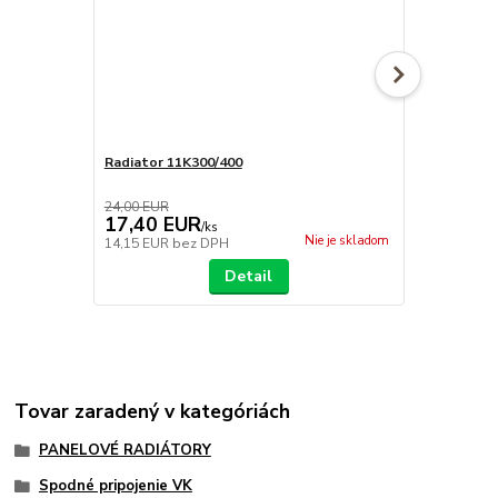
Radiator 11K300/400
Radiator 22
24,00 EUR
110,00 EUR
17,40 EUR
115,00 
/
ks
Nie je skladom
14,15 EUR
bez DPH
93,50 EUR
b
Detail
Tovar zaradený v kategóriách
PANELOVÉ RADIÁTORY
Spodné pripojenie VK