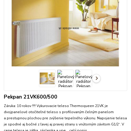
Pekpan 21VK600/500
Záruka: 10 rokov !!!! Vykurovacie teleso Thermoqueen 21VK je
dvojpanelové otočiteľné teleso s profilovaným čelným panelom
a prestupnou plochou pre zvýšenie tepelného výkonu. Napojenie telesa
je spodné aj bočné z ľavej aj pravej strany s vnútorným závitom G1/2“. V
cene telesa je zátka, záslepka a upe...
celý popis