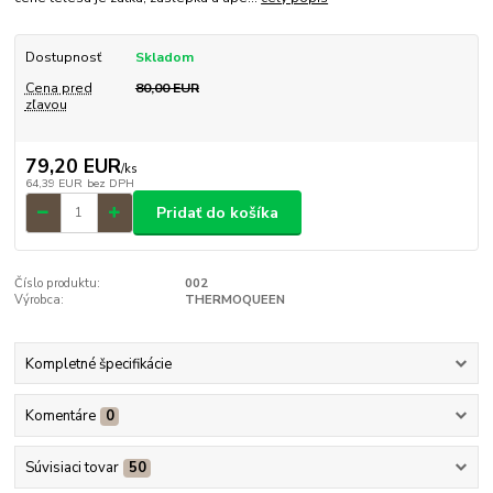
Dostupnosť
Skladom
Cena pred
80,00 EUR
zľavou
79,20 EUR
/
ks
64,39 EUR
bez DPH
Pridať do košíka
Číslo produktu:
002
Výrobca:
THERMOQUEEN
Kompletné špecifikácie
Komentáre
0
Súvisiaci tovar
50