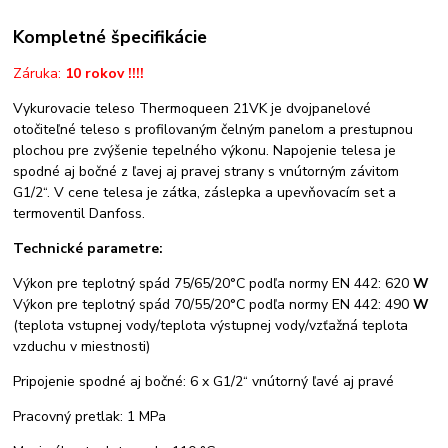
Kompletné špecifikácie
Záruka:
10 rokov !!!!
Vykurovacie teleso Thermoqueen 21VK je dvojpanelové
otočiteľné teleso s profilovaným čelným panelom a prestupnou
plochou pre zvýšenie tepelného výkonu. Napojenie telesa je
spodné aj bočné z ľavej aj pravej strany s vnútorným závitom
G1/2“. V cene telesa je zátka, záslepka a upevňovacím set a
termoventil Danfoss.
Technické parametre:
Výkon pre teplotný spád 75/65/20°C podľa normy EN 442: 620
W
Výkon pre teplotný spád 70/55/20°C podľa normy EN 442: 490
W
(teplota vstupnej vody/teplota výstupnej vody/vzťažná teplota
vzduchu v miestnosti)
Pripojenie spodné aj bočné: 6 x G1/2“ vnútorný ľavé aj pravé
Pracovný pretlak: 1 MPa