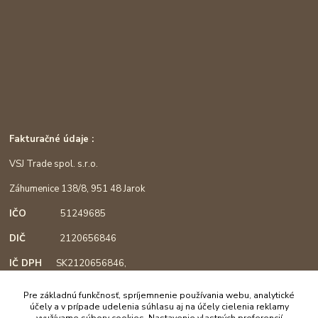
Fakturačné údaje :
VSJ Trade spol. s.r.o.
Záhumenice 138/8, 951 48 Jarok
IČO
51249685
DIČ
2120656846
IČ DPH
SK2120656846,
podľa §4, registrácia od 1.3.2018
Pre základnú funkčnosť, spríjemnenie používania webu, analytické
účely a v prípade udelenia súhlasu aj na účely cielenia reklamy