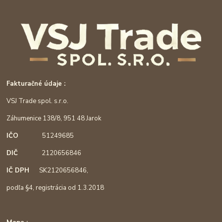
Fakturačné údaje :
VSJ Trade spol. s.r.o.
Záhumenice 138/8, 951 48 Jarok
IČO
51249685
DIČ
2120656846
IČ DPH
SK2120656846,
podľa §4, registrácia od 1.3.2018