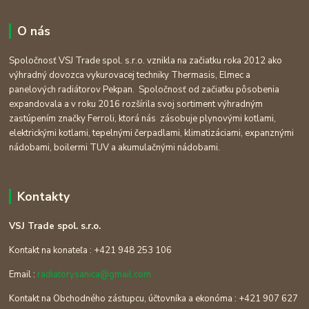
O nás
Spoločnosť VSJ Trade spol. s.r.o. vznikla na začiatku roka 2012 ako
výhradný dovozca vykurovacej techniky Thermasis, Elmec a
panelových radiátorov Pekpan. Spoločnosť od začiatku pôsobenia
expandovala a v roku 2016 rozšírila svoj sortiment výhradným
zastúpením značky Ferroli, ktorá nás zásobuje plynovými kotlami,
elektrickými kotlami, tepelnými čerpadlami, klimatizáciami, expanznými
nádobami, boilermi TUV a akumulačnými nádobami.
Kontakty
VSJ Trade spol. s.r.o.
Kontakt na konateľa : +421 948 253 106
Email :
radiatorysanica@gmail.com
Kontakt na Obchodného zástupcu, účtovníka a ekonóma : +421 907 627