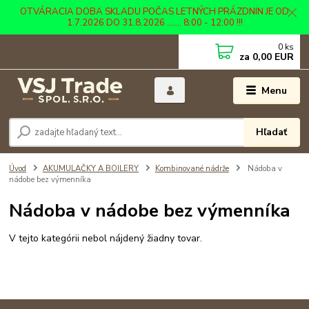
OTVÁRACIA DOBA SKLADU POČAS LETNÝCH PRÁZDNIN JE OD
1.7.2026 DO 31.8.2026 ....... 8:00 - 12:00 !!!
0
ks
za
0,00 EUR
Menu
Hľadať
Úvod
AKUMULAČKY A BOILERY
Kombinované nádrže
Nádoba v
nádobe bez výmenníka
Nádoba v nádobe bez výmenníka
V tejto kategórii nebol nájdený žiadny tovar.