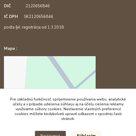
DIČ
2120656846
IČ DPH
SK2120656846,
podľa §4, registrácia od 1.3.2018
Mapa :
Pre základnú funkčnosť, spríjemnenie používania webu, analytické
účely a v prípade udelenia súhlasu aj na účely cielenia reklamy
využívame súbory cookies. Nastavenie vlastných preferencií
cookies môžete kedykoľvek upraviť odkazom v spodnej časti
stránok.
Súhlasím
Nastavenia