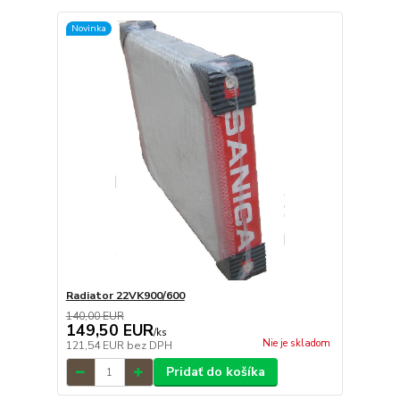
Novinka
Radiator 22VK900/600
140,00 EUR
149,50 EUR
/
ks
Nie je skladom
121,54 EUR
bez DPH
Pridať do košíka