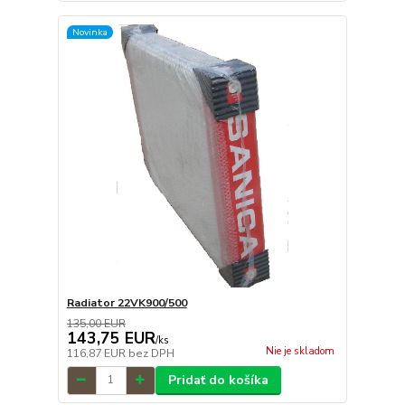
Novinka
Radiator 22VK900/500
135,00 EUR
143,75 EUR
/
ks
Nie je skladom
116,87 EUR
bez DPH
Pridať do košíka