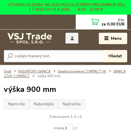
OTVÁRACIA DOBA SKLADU POČAS LETNÝCH PRÁZDNIN JE OD
1.7.2026 DO 31.8.2026 ....... 8:00 - 12:00 !!!
0
ks
za
0,00 EUR
Menu
Hľadať
Úvod
RADIÁTORY SANICA
Spodné pripojenie COMPACT VK
SANICA
22VK COMPACT
výška 900 mm
výška 900 mm
Najnovšie
Najlacnejšie
Najdrahšie
Zobrazujem 1-3 z 3
strana
z 1