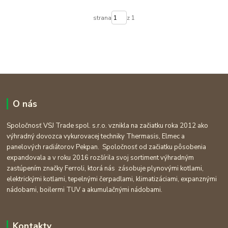
strana
z 1
O nás
Spoločnosť VSJ Trade spol. s.r.o. vznikla na začiatku roka 2012 ako
výhradný dovozca vykurovacej techniky Thermasis, Elmec a
panelových radiátorov Pekpan. Spoločnosť od začiatku pôsobenia
expandovala a v roku 2016 rozšírila svoj sortiment výhradným
zastúpením značky Ferroli, ktorá nás zásobuje plynovými kotlami,
elektrickými kotlami, tepelnými čerpadlami, klimatizáciami, expanznými
nádobami, boilermi TUV a akumulačnými nádobami.
Kontakty