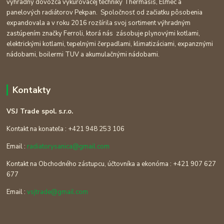
výhradný dovozca vykurovacej techniky Thermasis, Elmec a
panelových radiátorov Pekpan. Spoločnosť od začiatku pôsobenia
expandovala a v roku 2016 rozšírila svoj sortiment výhradným
zastúpením značky Ferroli, ktorá nás zásobuje plynovými kotlami,
elektrickými kotlami, tepelnými čerpadlami, klimatizáciami, expanznými
nádobami, boilermi TUV a akumulačnými nádobami.
Kontakty
VSJ Trade spol. s.r.o.
Kontakt na konateľa : +421 948 253 106
Email :
radiatorysanica@gmail.com
Kontakt na Obchodného zástupcu, účtovníka a ekonóma : +421 907 627
677
Email :
vsjtrade@gmail.com