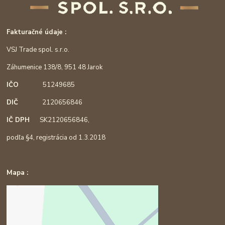
Fakturačné údaje :
VSJ Trade spol. s.r.o.
Záhumenice 138/8, 951 48 Jarok
IČO
51249685
DIČ
2120656846
IČ DPH
SK2120656846,
podľa §4, registrácia od 1.3.2018
Mapa :