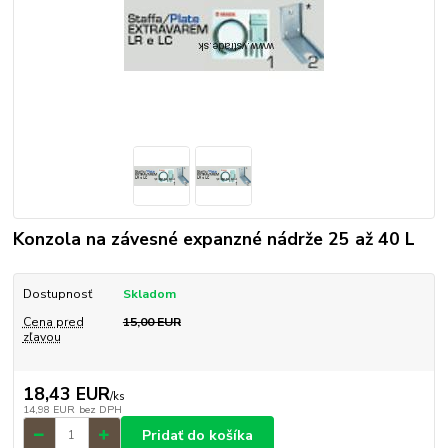
Konzola na závesné expanzné nádrže 25 až 40 L
Dostupnosť
Skladom
Cena pred
15,00 EUR
zľavou
18,43 EUR
/
ks
14,98 EUR
bez DPH
Pridať do košíka