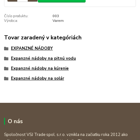
Číslo produktu:
003
Výrobca:
Varem
Tovar zaradený v kategóriách
EXPANZNÉ NÁDOBY
Expanzné nádoby na pitnú vodu
Expanzné nádoby na kúrenie
Expanzné nádoby na solár
O nás
Spoločnosť VSJ Trade spol. s.r.o. vznikla na začiatku roka 2012 ako