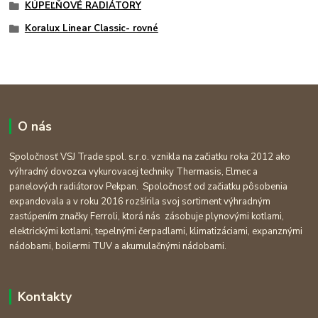
KÚPEĽŇOVÉ RADIÁTORY
Koralux Linear Classic- rovné
O nás
Spoločnosť VSJ Trade spol. s.r.o. vznikla na začiatku roka 2012 ako
výhradný dovozca vykurovacej techniky Thermasis, Elmec a
panelových radiátorov Pekpan. Spoločnosť od začiatku pôsobenia
expandovala a v roku 2016 rozšírila svoj sortiment výhradným
zastúpením značky Ferroli, ktorá nás zásobuje plynovými kotlami,
elektrickými kotlami, tepelnými čerpadlami, klimatizáciami, expanznými
nádobami, boilermi TUV a akumulačnými nádobami.
Kontakty