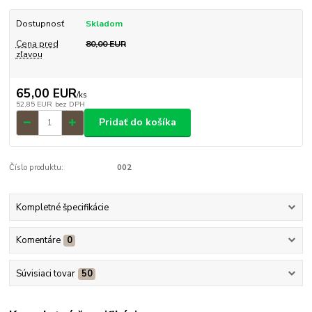
Dostupnosť
Skladom
Cena pred
80,00 EUR
zľavou
65,00 EUR
/
ks
52,85 EUR
bez DPH
Pridať do košíka
Číslo produktu:
002
Kompletné špecifikácie
Komentáre
0
Súvisiaci tovar
50