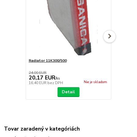
Radiator 11K300/500
Radiator 22
24,00 EUR
100,00 EUR
20,17 EUR
97,75 E
/
ks
Nie je skladom
16,40 EUR
bez DPH
79,47 EUR
b
Detail
Tovar zaradený v kategóriách