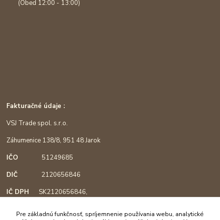
(Obed 12:00 - 13:00)
Fakturačné údaje :
VSJ Trade spol. s.r.o.
Záhumenice 138/8, 951 48 Jarok
IČO
51249685
DIČ
2120656846
IČ DPH
SK2120656846,
podľa §4, registrácia od 1.3.2018
Pre základnú funkčnosť, spríjemnenie používania webu, analytické