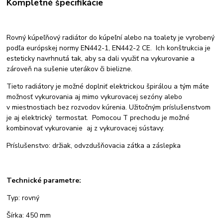
Kompletné špecifikácie
Rovný kúpeľňový radiátor do kúpeľní alebo na toalety je vyrobený
podľa európskej normy EN442-1, EN442-2 CE. Ich konštrukcia je
esteticky navrhnutá tak, aby sa dali využiť na vykurovanie a
zároveň na sušenie uterákov či bielizne.
Tieto radiátory je možné doplniť elektrickou špirálou a tým máte
možnosť vykurovania aj mimo vykurovacej sezóny alebo
v miestnostiach bez rozvodov kúrenia. Užitočným príslušenstvom
je aj elektrický termostat. Pomocou T prechodu je možné
kombinovať vykurovanie aj z vykurovacej sústavy.
Príslušenstvo: držiak, odvzdušňovacia zátka a záslepka
Technické parametre:
Typ: rovný
Šírka: 450 mm