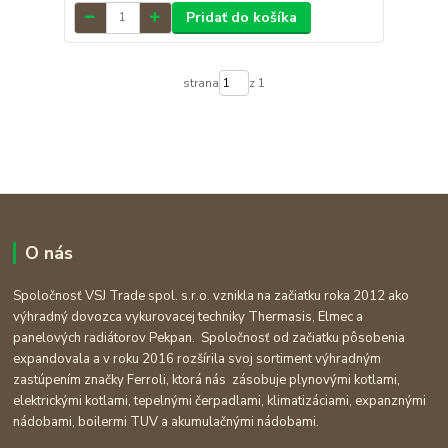
Pridať do košíka
strana
z 1
O nás
Spoločnosť VSJ Trade spol. s.r.o. vznikla na začiatku roka 2012 ako
výhradný dovozca vykurovacej techniky Thermasis, Elmec a
panelových radiátorov Pekpan. Spoločnosť od začiatku pôsobenia
expandovala a v roku 2016 rozšírila svoj sortiment výhradným
zastúpením značky Ferroli, ktorá nás zásobuje plynovými kotlami,
elektrickými kotlami, tepelnými čerpadlami, klimatizáciami, expanznými
nádobami, boilermi TUV a akumulačnými nádobami.