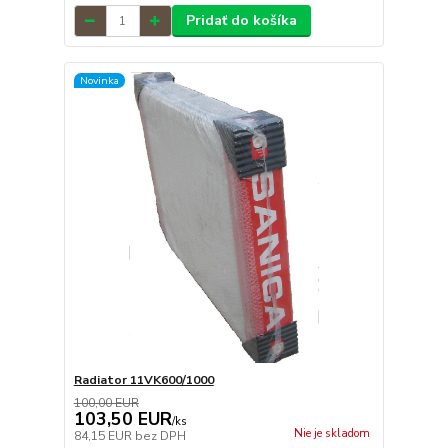
Pridať do košíka
Novinka
Radiator 11VK600/1000
100,00 EUR
103,50 EUR
/
ks
Nie je skladom
84,15 EUR
bez DPH