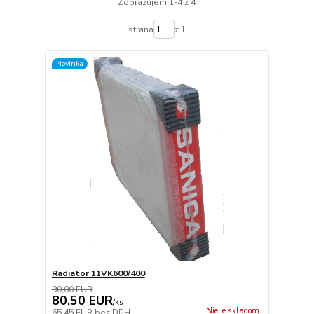
Zobrazujem 1-4 z 4
strana
z 1
Novinka
Radiator 11VK600/400
90,00 EUR
80,50 EUR
/
ks
Nie je skladom
65,45 EUR
bez DPH