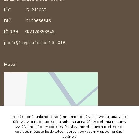
IČO
51249685
DIČ
2120656846
IČ DPH
SK2120656846,
podľa §4, registrácia od 1.3.2018
Mapa :
Pre základnú funkčnosť, spríjemnenie používania webu, analytické
účely a v prípade udelenia súhlasu aj na účely cielenia reklamy
využívame súbory cookies. Nastavenie vlastných preferencií
cookies môžete kedykoľvek upraviť odkazom v spodnej časti
stránok.