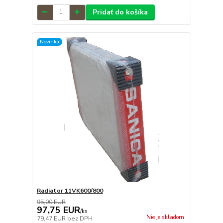
Pridať do košíka
Novinka
Radiator 11VK600/800
95,00 EUR
97,75 EUR
/
ks
Nie je skladom
79,47 EUR
bez DPH