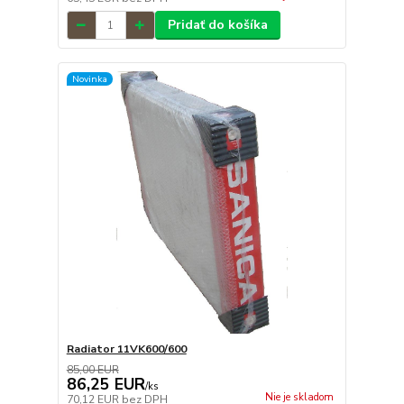
Pridať do košíka
Novinka
Radiator 11VK600/600
85,00 EUR
86,25 EUR
/
ks
Nie je skladom
70,12 EUR
bez DPH