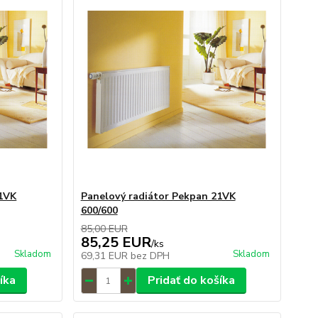
21VK
Panelový radiátor Pekpan 21VK
600/600
85,00 EUR
85,25 EUR
/
ks
Skladom
Skladom
69,31 EUR
bez DPH
íka
Pridať do košíka