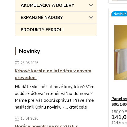
AKUMULAČKY A BOILERY
Novinka
EXPANZNÉ NÁDOBY
PRODUKTY FERROLI
Novinky
25.06.2026
Krbové kachle do interiéru v novom
prevedení
Hľadáte vkusné liatinové krby, ktoré Vám
budú skrášľovať interiér vášho domova ?
Panelov
Máme pre Vás dobrú správu ! Práve sme
600/140
naskladnili úplnú novinku - ...
čítať celé
150,00 
141,
15.01.2026
114,65 
Horúce novinky na rok 2026 s