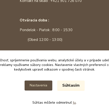
Kontakt na sklad : +421 901 726 070
Otváracia doba :
Pondelok - Piatok : 8:00 - 15:30
(Obed 12:00 - 13:00)
čnosť, spríjemnenie používania webu, analytické účely a v prípade udel
a reklamy využívame súbory cookies. Nastavenie vlastných preferencií 
kedykoľvek upraviť odkazom v spodnej časti stránok.
Súhlasím
Nastavenia
Súhlas môžete odmietnuť
tu
.