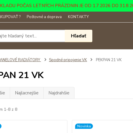
DU POČAS LETNÝCH PRÁZDNIN JE OD 1.7.2026 DO 31.8.2026 ....
KUPOVAŤ ?
Poštovné a doprava
KONTAKTY
Hľadať
PANELOVÉ RADIÁTORY
Spodné pripojenie VK
PEKPAN 21 VK
PAN 21 VK
šie
Najlacnejšie
Najdrahšie
m 1-8 z 8
Novinka