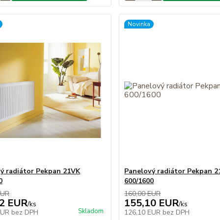
Novinka
ý radiátor Pekpan 21VK
Panelový radiátor Pekpan 
0
600/1600
EUR
160,00 EUR
02 EUR
155,10 EUR
/
ks
/
ks
Skladom
EUR
bez DPH
126,10 EUR
bez DPH