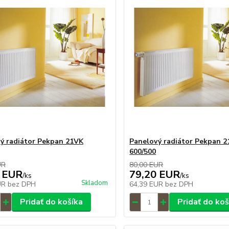
ý radiátor Pekpan 21VK
Panelový radiátor Pekpan 
600/500
UR
80,00 EUR
 EUR
79,20 EUR
/
ks
/
ks
Skladom
UR
bez DPH
64,39 EUR
bez DPH
Pridať do košíka
Pridať do koš