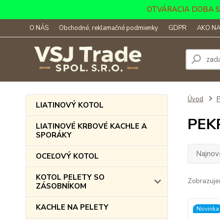
OTVÁRACIA DOBA SKLA
O NÁS
Obchodné, reklamačné podmienky
GDPR
AKO NA
Úvod
LIATINOVÝ KOTOL
PEK
LIATINOVÉ KRBOVÉ KACHLE A
SPORÁKY
Najnov
OCEĽOVÝ KOTOL
KOTOL PELETY SO
Zobrazuje
ZÁSOBNÍKOM
KACHLE NA PELETY
Novinka