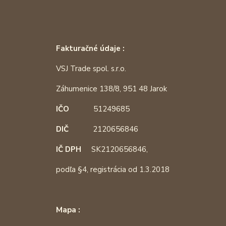
Fakturačné údaje :
VSJ Trade spol. s.r.o.
Záhumenice 138/8, 951 48 Jarok
IČO
51249685
DIČ
2120656846
IČ DPH
SK2120656846,
podľa §4, registrácia od 1.3.2018
Mapa :