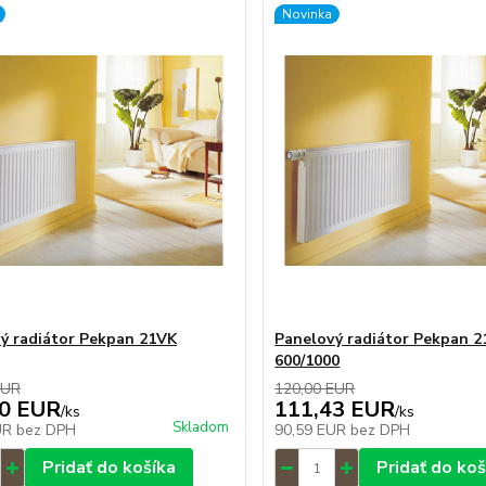
Novinka
ý radiátor Pekpan 21VK
Panelový radiátor Pekpan 
600/1000
EUR
120,00 EUR
10 EUR
111,43 EUR
/
ks
/
ks
Skladom
UR
bez DPH
90,59 EUR
bez DPH
Pridať do košíka
Pridať do koš