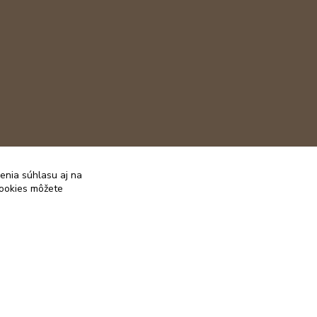
enia súhlasu aj na
cookies môžete
Vytvorené na
Eshop-rychlo.sk