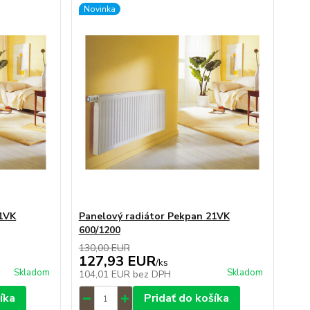
Novinka
21VK
Panelový radiátor Pekpan 21VK
600/1200
130,00 EUR
127,93 EUR
/
ks
Skladom
Skladom
104,01 EUR
bez DPH
íka
Pridať do košíka