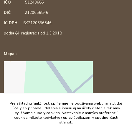
IČO
51249685
DIČ
2120656846
IČ DPH
SK2120656846,
podľa §4, registrácia od 1.3.2018
Mapa :
Pre základnú funkčnosť, spríjemnenie používania webu, analytické
účely a v prípade udelenia súhlasu aj na účely cielenia reklamy
využívame súbory cookies. Nastavenie vlastných preferencií
cookies môžete kedykoľvek upraviť odkazom v spodnej časti
stránok.