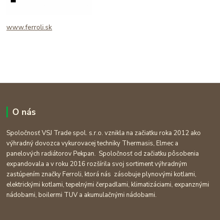
www.ferroli.sk
O nás
Spoločnosť VSJ Trade spol. s.r.o. vznikla na začiatku roka 2012 ako
výhradný dovozca vykurovacej techniky Thermasis, Elmec a
panelových radiátorov Pekpan. Spoločnosť od začiatku pôsobenia
expandovala a v roku 2016 rozšírila svoj sortiment výhradným
zastúpením značky Ferroli, ktorá nás zásobuje plynovými kotlami,
elektrickými kotlami, tepelnými čerpadlami, klimatizáciami, expanznými
nádobami, boilermi TUV a akumulačnými nádobami.