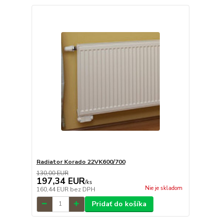
Radiator Korado 22VK600/700
130,00 EUR
197,34 EUR
/
ks
Nie je skladom
160,44 EUR
bez DPH
Pridať do košíka