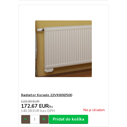
Radiator Korado 22VK600/500
120,00 EUR
172,67 EUR
/
ks
Nie je skladom
140,38 EUR
bez DPH
Pridať do košíka