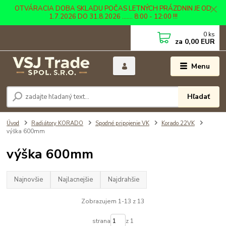
OTVÁRACIA DOBA SKLADU POČAS LETNÝCH PRÁZDNIN JE OD
1.7.2026 DO 31.8.2026 ....... 8:00 - 12:00 !!!
0
ks
za
0,00 EUR
Menu
Hľadať
Úvod
Radiátory KORADO
Spodné pripojenie VK
Korado 22VK
výška 600mm
výška 600mm
Najnovšie
Najlacnejšie
Najdrahšie
Zobrazujem 1-13 z 13
strana
z 1