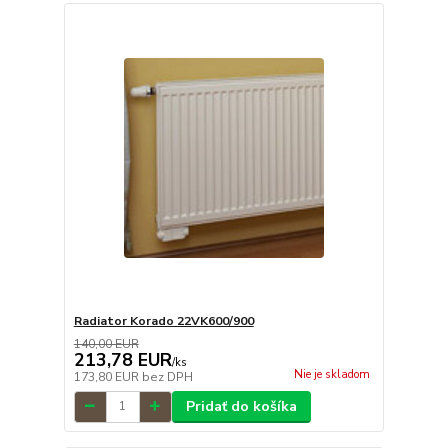
Radiator Korado 22VK600/900
140,00 EUR
213,78 EUR
/
ks
Nie je skladom
173,80 EUR
bez DPH
Pridať do košíka