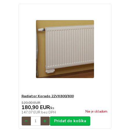
Radiator Korado 22VK600/600
120,00 EUR
180,90 EUR
/
ks
Nie je skladom
147,07 EUR
bez DPH
Pridať do košíka