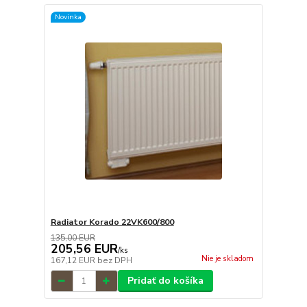
Novinka
Radiator Korado 22VK600/800
135,00 EUR
205,56 EUR
/
ks
Nie je skladom
167,12 EUR
bez DPH
Pridať do košíka