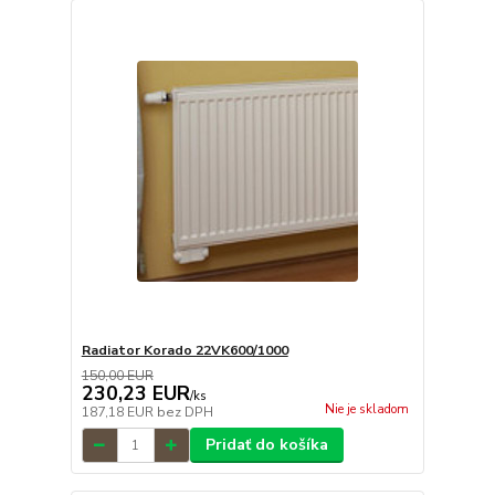
Radiator Korado 22VK600/1000
150,00 EUR
230,23 EUR
/
ks
Nie je skladom
187,18 EUR
bez DPH
Pridať do košíka