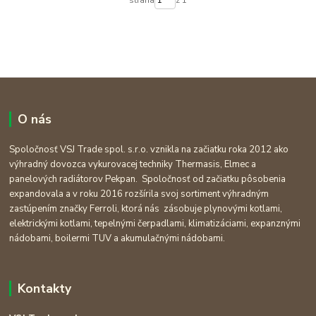
O nás
Spoločnosť VSJ Trade spol. s.r.o. vznikla na začiatku roka 2012 ako
výhradný dovozca vykurovacej techniky Thermasis, Elmec a
panelových radiátorov Pekpan. Spoločnosť od začiatku pôsobenia
expandovala a v roku 2016 rozšírila svoj sortiment výhradným
zastúpením značky Ferroli, ktorá nás zásobuje plynovými kotlami,
elektrickými kotlami, tepelnými čerpadlami, klimatizáciami, expanznými
nádobami, boilermi TUV a akumulačnými nádobami.
Kontakty