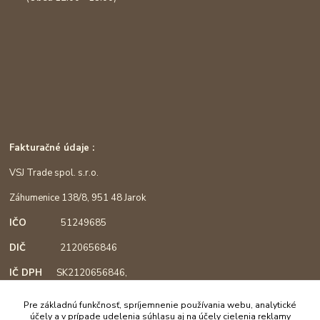
Fakturačné údaje :
VSJ Trade spol. s.r.o.
Záhumenice 138/8, 951 48 Jarok
IČO
51249685
DIČ
2120656846
IČ DPH
SK2120656846,
podľa §4, registrácia od 1.3.2018
Pre základnú funkčnosť, spríjemnenie používania webu, analytické
účely a v prípade udelenia súhlasu aj na účely cielenia reklamy