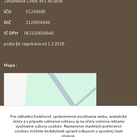
Záhumenice 138/8, 951 48 Jarok
IČO
51249685
DIČ
2120656846
IČ DPH
SK2120656846,
podľa §4, registrácia od 1.3.2018
Mapa :
Pre základnú funkčnosť, spríjemnenie používania webu, analytické
účely a v prípade udelenia súhlasu aj na účely cielenia reklamy
využívame súbory cookies. Nastavenie vlastných preferencií
cookies môžete kedykoľvek upraviť odkazom v spodnej časti
stránok.