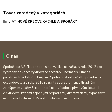
Tovar zaradený v kategóriách
LIATINOVÉ KRBOVÉ KACHLE A SPORÁKY
O nás
Spoločnosť VSJ Trade spol. s.r.o. vznikla na začiatku roka 2012 ako
výhradný dovozca vykurovacej techniky Thermasis, Elmec a
panelových radiátorov Pekpan. Spoločnosť od začiatku pôsobenia
expandovala a v roku 2016 rozšírila svoj sortiment výhradným
zastúpením značky Ferroli, ktorá nás zásobuje plynovými kotlami,
elektrickými kotlami, tepelnými čerpadlami, klimatizáciami, expanznými
nádobami, boilermi TUV a akumulačnými nádobami.