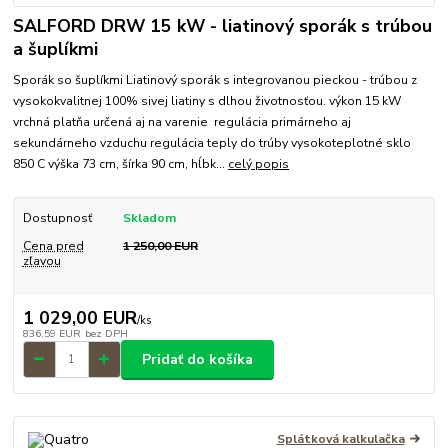
SALFORD DRW 15 kW - liatinový sporák s trúbou
a šuplíkmi
Sporák so šuplíkmi Liatinový sporák s integrovanou pieckou - trúbou z
vysokokvalitnej 100% sivej liatiny s dlhou životnosťou. výkon 15 kW
vrchná platňa určená aj na varenie regulácia primárneho aj
sekundárneho vzduchu regulácia teply do trúby vysokoteplotné sklo
850 C výška 73 cm, šírka 90 cm, hĺbk...
celý popis
Dostupnosť
Skladom
Cena pred
1 250,00 EUR
zľavou
1 029,00 EUR
/
ks
836,59 EUR
bez DPH
Pridať do košíka
Splátková kalkulačka