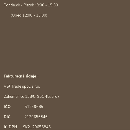
Pondelok - Piatok : 8:00 - 15:30
(Obed 12:00 - 13:00)
Fakturačné údaje :
VSJ Trade spol. s.r.o.
Záhumenice 138/8, 951 48 Jarok
IČO
51249685
DIČ
2120656846
IČ DPH
SK2120656846,