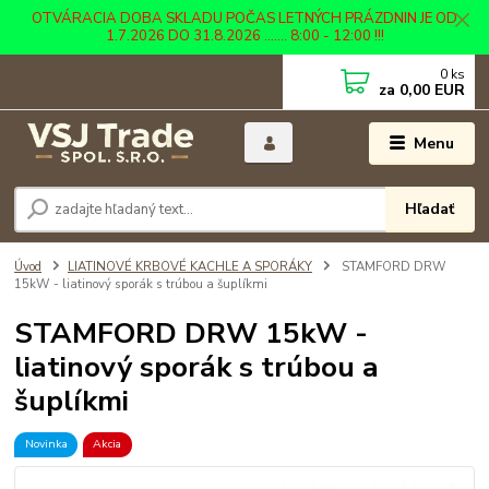
OTVÁRACIA DOBA SKLADU POČAS LETNÝCH PRÁZDNIN JE OD
1.7.2026 DO 31.8.2026 ....... 8:00 - 12:00 !!!
0
ks
za
0,00 EUR
Menu
Hľadať
Úvod
LIATINOVÉ KRBOVÉ KACHLE A SPORÁKY
STAMFORD DRW
15kW - liatinový sporák s trúbou a šuplíkmi
STAMFORD DRW 15kW -
liatinový sporák s trúbou a
šuplíkmi
Novinka
Akcia