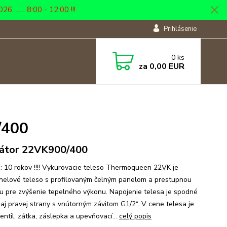
... 8:00 - 12:00 !!!
Prihlásenie
0
ks
za
0,00 EUR
/400
átor 22VK900/400
: 10 rokov !!!! Vykurovacie teleso Thermoqueen 22VK je
nelové teleso s profilovaným čelným panelom a prestupnou
u pre zvýšenie tepelného výkonu. Napojenie telesa je spodné
 aj pravej strany s vnútorným závitom G1/2“. V cene telesa je
entil, zátka, záslepka a upevňovací...
celý popis