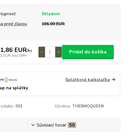
tupnosť
Skladom
a pred zľavou
106,00 EUR
1,86 EUR
/
ks
Pridať do košíka
81 EUR
bez DPH
Splátková kalkulačka
up na splátky
roduktu:
001
Výrobca:
THERMOQUEEN
Súvisiaci tovar
50