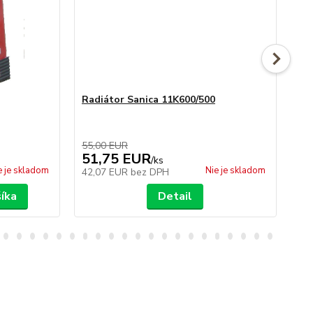
Radiátor Sanica 11K600/500
Ra
55,00 EUR
80
51,75 EUR
8
/
ks
e je skladom
Nie je skladom
42,07 EUR
bez DPH
65
šíka
Detail