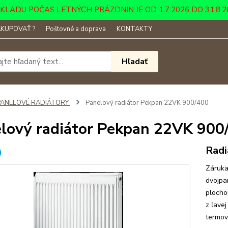
DU POČAS LETNÝCH PRÁZDNIN JE OD 1.7.2026 DO 31.8.2026 ....
KUPOVAŤ ?
Poštovné a doprava
KONTAKTY
Hľadať
PANELOVÉ RADIÁTORY
Panelový radiátor Pekpan 22VK 900/400
lový radiátor Pekpan 22VK 900
Radi
Záruka
dvojpa
plocho
z ľavej
termov