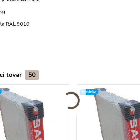
 kg
iela RAL 9010
ci tovar
50
Novinka