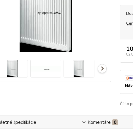
Dos
Cen
10
82,
Nák
Číslo p
etné špecifikácie
Komentáre
0