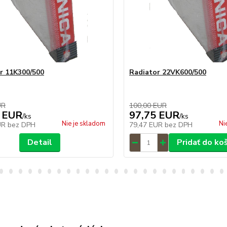
r 11K300/500
Radiator 22VK600/500
UR
100,00 EUR
 EUR
97,75 EUR
/
ks
/
ks
Nie je skladom
Ni
UR
bez DPH
79,47 EUR
bez DPH
Detail
Pridať do ko