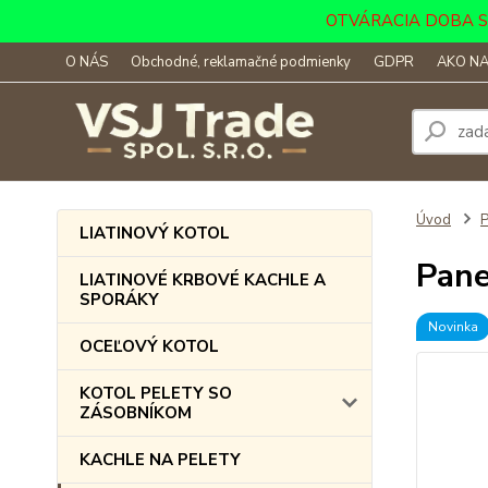
OTVÁRACIA DOBA SKLA
O NÁS
Obchodné, reklamačné podmienky
GDPR
AKO NA
Úvod
LIATINOVÝ KOTOL
Pane
LIATINOVÉ KRBOVÉ KACHLE A
SPORÁKY
Novinka
OCEĽOVÝ KOTOL
KOTOL PELETY SO
ZÁSOBNÍKOM
KACHLE NA PELETY