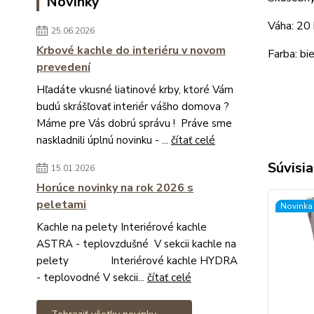
Novinky
Váha: 20
25.06.2026
Krbové kachle do interiéru v novom
Farba: b
prevedení
Hľadáte vkusné liatinové krby, ktoré Vám
budú skrášľovať interiér vášho domova ?
Máme pre Vás dobrú správu ! Práve sme
naskladnili úplnú novinku - ...
čítať celé
Súvisia
15.01.2026
Horúce novinky na rok 2026 s
peletami
Novinka
Kachle na pelety Interiérové kachle
ASTRA - teplovzdušné V sekcii kachle na
pelety Interiérové kachle HYDRA
- teplovodné V sekcii...
čítať celé