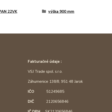
PAN 22VK
výška 900 mm
Fakturačné údaje :
VSJ Trade spol. s.r.o.
Záhumenice 138/8, 951 48 Jarok
IČO
51249685
DIČ
2120656846
IČ DPH
SK2120656846,