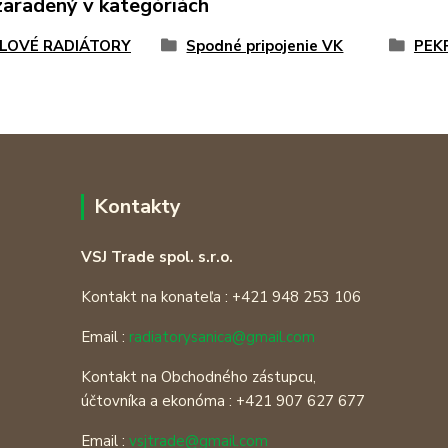
zaradený v kategóriách
LOVÉ RADIÁTORY
Spodné pripojenie VK
PEK
Kontakty
VSJ Trade spol. s.r.o.
Kontakt na konateľa : +421 948 253 106
Email :
radiatorysanica@gmail.com
Kontakt na Obchodného zástupcu,
účtovníka a ekonóma : +421 907 627 677
Email :
vsjtrade@gmail.com