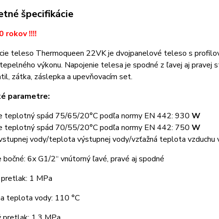
tné špecifikácie
0 rokov !!!!
cie teleso Thermoqueen 22VK je dvojpanelové teleso s profil
tepelného výkonu. Napojenie telesa je spodné z ľavej aj pravej 
il, zátka, záslepka a upevňovacím set.
ké parametre:
e teplotný spád 75/65/20°C podľa normy EN 442: 930
W
e teplotný spád 70/55/20°C podľa normy EN 442: 750
W
vstupnej vody/teplota výstupnej vody/vzťažná teplota vzduchu 
e bočné: 6x G1/2“ vnútorný ľavé, pravé aj spodné
 pretlak: 1 MPa
a teplota vody: 110 °C
 pretlak: 1,3 MPa