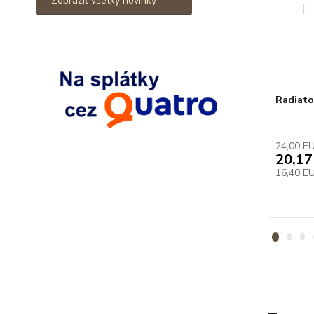
Zobraziť všetky novinky
Radiato
24,00 E
20,17
16,40 E