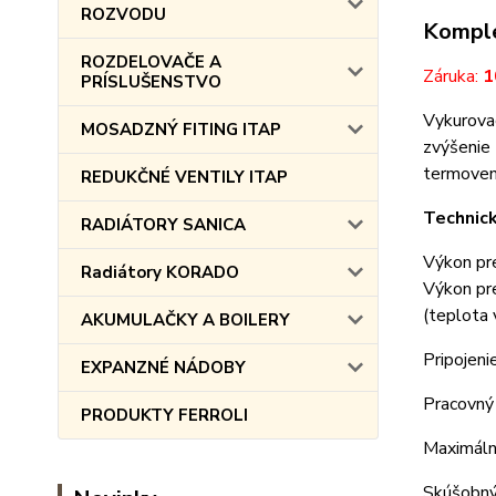
ROZVODU
Komple
ROZDELOVAČE A
Záruka:
1
PRÍSLUŠENSTVO
Vykurova
MOSADZNÝ FITING ITAP
zvýšenie 
termovent
REDUKČNÉ VENTILY ITAP
Technic
RADIÁTORY SANICA
Výkon pr
Radiátory KORADO
Výkon pr
(teplota 
AKUMULAČKY A BOILERY
Pripojeni
EXPANZNÉ NÁDOBY
Pracovný
PRODUKTY FERROLI
Maximáln
Skúšobný