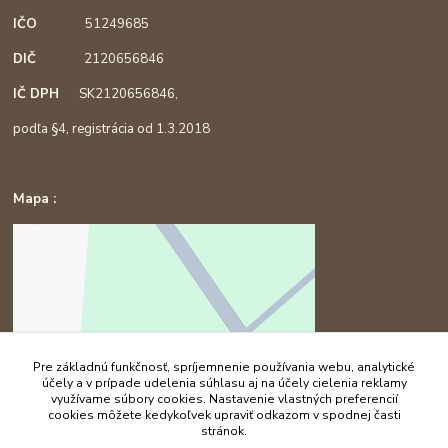
IČO
51249685
DIČ
2120656846
IČ DPH
SK2120656846,
podľa §4, registrácia od 1.3.2018
Mapa :
Pre základnú funkčnosť, spríjemnenie používania webu, analytické
účely a v prípade udelenia súhlasu aj na účely cielenia reklamy
využívame súbory cookies. Nastavenie vlastných preferencií
cookies môžete kedykoľvek upraviť odkazom v spodnej časti
stránok.