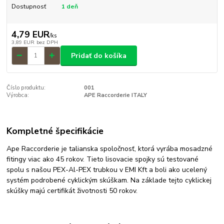
Dostupnosť
1 deň
4,79 EUR
/
ks
3,89 EUR
bez DPH
Pridať do košíka
Číslo produktu:
001
Výrobca:
APE Raccorderie ITALY
Kompletné špecifikácie
Ape Raccorderie je talianska spoločnosť, ktorá vyrába mosadzné
fitingy viac ako 45 rokov. Tieto lisovacie spojky sú testované
spolu s našou PEX-Al-PEX trubkou v EMI Kft a boli ako ucelený
systém podrobené cyklickým skúškam. Na základe tejto cyklickej
skúšky majú certifikát životnosti 50 rokov.