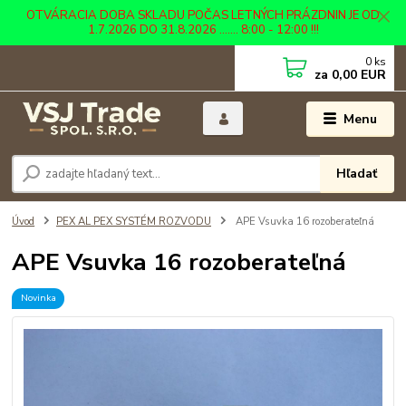
OTVÁRACIA DOBA SKLADU POČAS LETNÝCH PRÁZDNIN JE OD
1.7.2026 DO 31.8.2026 ....... 8:00 - 12:00 !!!
0
ks
za
0,00 EUR
Menu
Hľadať
Úvod
PEX AL PEX SYSTÉM ROZVODU
APE Vsuvka 16 rozoberateľná
APE Vsuvka 16 rozoberateľná
Novinka