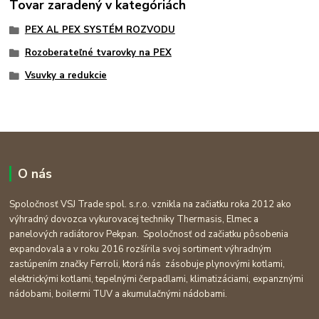
Tovar zaradený v kategóriách
PEX AL PEX SYSTÉM ROZVODU
Rozoberateľné tvarovky na PEX
Vsuvky a redukcie
O nás
Spoločnosť VSJ Trade spol. s.r.o. vznikla na začiatku roka 2012 ako
výhradný dovozca vykurovacej techniky Thermasis, Elmec a
panelových radiátorov Pekpan. Spoločnosť od začiatku pôsobenia
expandovala a v roku 2016 rozšírila svoj sortiment výhradným
zastúpením značky Ferroli, ktorá nás zásobuje plynovými kotlami,
elektrickými kotlami, tepelnými čerpadlami, klimatizáciami, expanznými
nádobami, boilermi TUV a akumulačnými nádobami.