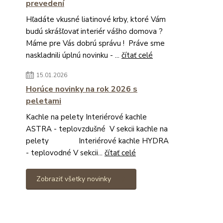
prevedení
Hľadáte vkusné liatinové krby, ktoré Vám
budú skrášľovať interiér vášho domova ?
Máme pre Vás dobrú správu ! Práve sme
naskladnili úplnú novinku - ...
čítať celé
15.01.2026
Horúce novinky na rok 2026 s
peletami
Kachle na pelety Interiérové kachle
ASTRA - teplovzdušné V sekcii kachle na
pelety Interiérové kachle HYDRA
- teplovodné V sekcii...
čítať celé
Zobraziť všetky novinky