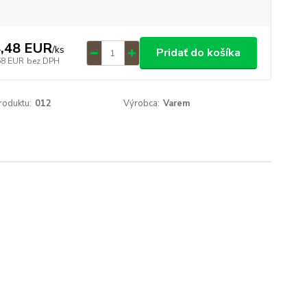
,48 EUR
/
ks
Pridať do košíka
68 EUR
bez DPH
roduktu:
012
Výrobca:
Varem