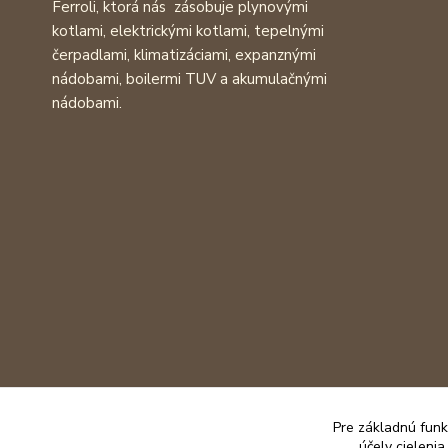
Ferroli, ktorá nás zásobuje plynovými
kotlami, elektrickými kotlami, tepelnými
čerpadlami, klimatizáciami, expanznými
nádobami, boilermi TUV a akumulačnými
nádobami.
Pre základnú funk
účely cieleni