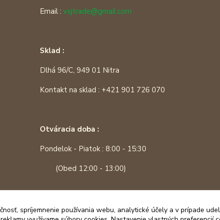
Email :
vsjtrade@gmail.com
Sklad :
Dlhá 96/C, 949 01 Nitra
Kontakt na sklad : +421 901 726 070
Otváracia doba :
Pondelok - Piatok : 8:00 - 15:30
(Obed 12:00 - 13:00)
čnosť, spríjemnenie používania webu, analytické účely a v prípade udel
a reklamy využívame súbory cookies. Nastavenie vlastných preferencií 