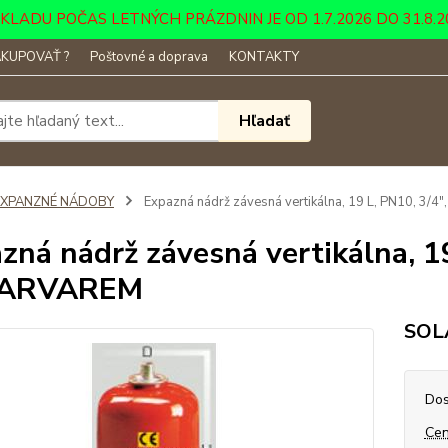
DU POČAS LETNÝCH PRÁZDNIN JE OD 1.7.2026 DO 31.8.2026 ....
KUPOVAŤ ?
Poštovné a doprava
KONTAKTY
Hľadať
EXPANZNÉ NÁDOBY
Expazná nádrž závesná vertikálna, 19 L, PN10, 3/
zná nádrž závesná vertikálna, 19
ARVAREM
SOLA
Dos
Cen