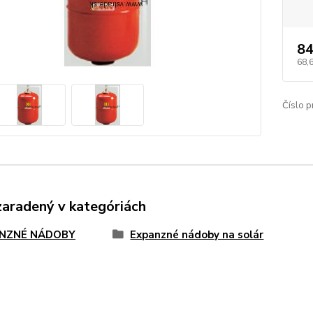
84
68,
Číslo p
zaradený v kategóriách
NZNÉ NÁDOBY
Expanzné nádoby na solár