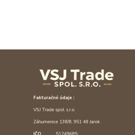
Fakturačné údaje :
VSJ Trade spol. s.r.o.
Záhumenice 138/8, 951 48 Jarok
IČO
51249685