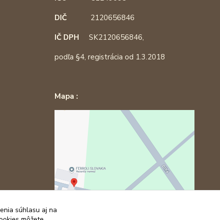
DIČ
2120656846
IČ DPH
SK2120656846,
podľa §4, registrácia od 1.3.2018
Mapa :
enia súhlasu aj na
cookies môžete