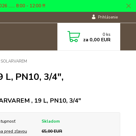
... 8:00 - 12:00 !!!
Prihlásenie
0
ks
za
0,00 EUR
4", SOLARVAREM
 L, PN10, 3/4",
RVAREM , 19 L, PN10, 3/4"
tupnosť
Skladom
a pred zľavou
65,00 EUR