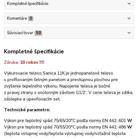
Kompletné špecifikácie
Komentáre
0
Súvisiaci tovar
50
Kompletné špecifikácie
Záruka:
10 rokov !!!!
Vykurovacie teleso Sanica 11K je jednopanelové teleso
s profilovaným čelným panelom a prestupnou plochou pre
zvýšenie tepelného výkonu. Napojenie telesa je bočné
z pravej strany s vnútorným závitom G1/2“. V cene telesa je zátka,
záslepka a upevňovacím set.
Technické parametre:
Výkon pre teplotný spád 75/65/20°C podľa normy EN 442: 601
W
Výkon pre teplotný spád 70/55/20°C podľa normy EN 442: 486
W
(teplota vstupnej vody/teplota výstupnej vody/vzťažná teplota