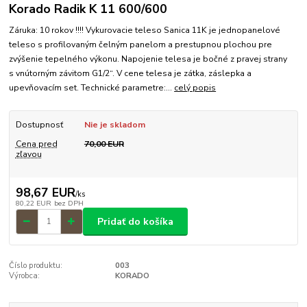
Korado Radik K 11 600/600
Záruka: 10 rokov !!!! Vykurovacie teleso Sanica 11K je jednopanelové
teleso s profilovaným čelným panelom a prestupnou plochou pre
zvýšenie tepelného výkonu. Napojenie telesa je bočné z pravej strany
s vnútorným závitom G1/2“. V cene telesa je zátka, záslepka a
upevňovacím set. Technické parametre:...
celý popis
Dostupnosť
Nie je skladom
Cena pred
70,00 EUR
zľavou
98,67 EUR
/
ks
80,22 EUR
bez DPH
Pridať do košíka
Číslo produktu:
003
Výrobca:
KORADO