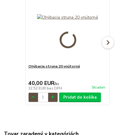
Ohýbacia struna 20 vnútorná
Skrinka ple
585x350x11
40,00 EUR
50,24 E
/
ks
Skladom
32,52 EUR
bez DPH
40,85 EUR
b
Pridať do košíka
Tovar zaradený v kategóriách