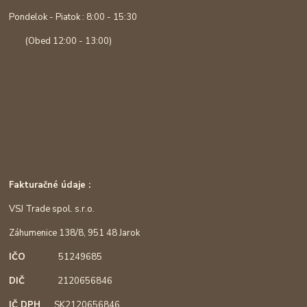
Pondelok - Piatok : 8:00 - 15:30
(Obed 12:00 - 13:00)
Fakturačné údaje :
VSJ Trade spol. s.r.o.
Záhumenice 138/8, 951 48 Jarok
IČO
51249685
DIČ
2120656846
IČ DPH
SK2120656846,