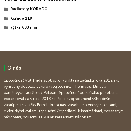
Radiátory KORADO
Korado 11K
výška 600 mm
O nás
Spoločnosť VSJ Trade spol. s.r.o. vznikla na začiatku roka 2012 ako
výhradný dovozca vykurovacej techniky Thermasis, Elmec a
panelových radiátorov Pekpan. Spoločnosť od začiatku pôsobenia
expandovala a v roku 2016 rozšírila svoj sortiment výhradným
zastúpením značky Ferroli, ktorá nás zásobuje plynovými kotlami,
elektrickými kotlami, tepelnými čerpadlami, klimatizáciami, expanznými
nádobami, boilermi TUV a akumulačnými nádobami.