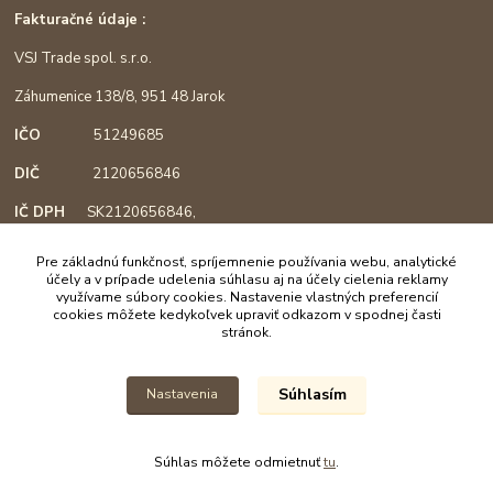
Fakturačné údaje :
VSJ Trade spol. s.r.o.
Záhumenice 138/8, 951 48 Jarok
IČO
51249685
DIČ
2120656846
IČ DPH
SK2120656846,
podľa §4, registrácia od 1.3.2018
Pre základnú funkčnosť, spríjemnenie používania webu, analytické
účely a v prípade udelenia súhlasu aj na účely cielenia reklamy
využívame súbory cookies. Nastavenie vlastných preferencií
cookies môžete kedykoľvek upraviť odkazom v spodnej časti
Mapa :
stránok.
Súhlasím
Nastavenia
Súhlas môžete odmietnuť
tu
.
Vytvorené na
Eshop-rychlo.sk