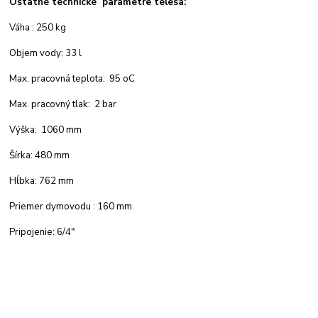
Ostatné technické parametre telesa:
Váha : 250 kg
Objem vody: 33 l
Max. pracovná teplota: 95 oC
Max. pracovný tlak: 2 bar
Výška: 1060 mm
Šírka: 480 mm
Hĺbka: 762 mm
Priemer dymovodu : 160 mm
Pripojenie: 6/4"