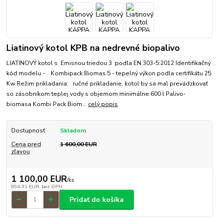
Liatinový kotol KPB na nedrevné biopalivo
LIATINOVÝ kotol s Emisnou triedou 3 podľa EN 303-5:2012 Identifikačný
kód modelu - Kombipack Biomas 5 - tepelný výkon podla certifikátu 25
Kw Režim prikladania: ručné prikladanie, kotol by sa mal prevádzkovať
so zásobníkom teplej vody s objemom minimálne 600 l Palivo-
biomasa Kombi Pack Biom...
celý popis
Dostupnosť
Skladom
Cena pred
1 600,00 EUR
zľavou
1 100,00 EUR
/
ks
894,31 EUR
bez DPH
Pridať do košíka