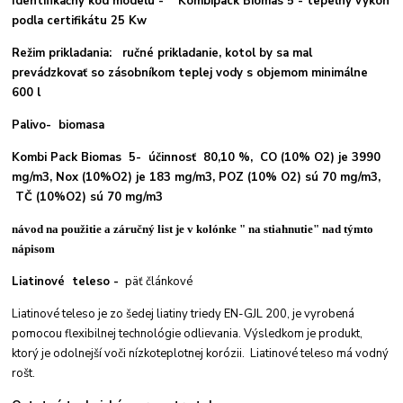
Identifikačný kód modelu - Kombipack Biomas 5 - tepelný výkon
podla certifikátu 25 Kw
Režim prikladania: ručné prikladanie, kotol by sa mal
prevádzkovať so zásobníkom teplej vody s objemom minimálne
600 l
Palivo- biomasa
Kombi Pack Biomas 5- účinnosť 80,10 %, CO (10% O2) je 3990
mg/m3, Nox (10%O2) je 183 mg/m3, POZ (10% O2) sú 70 mg/m3,
TČ (10%O2) sú 70 mg/m3
návod na
použitie a záručný list je v kolónke " na stiahnutie" nad týmto
nápisom
Liatinové teleso -
päť článkové
Liatinové teleso je zo šedej liatiny triedy EN-GJL 200, je vyrobená
pomocou flexibilnej technológie odlievania. Výsledkom je produkt,
ktorý je odolnejší voči nízkoteplotnej korózii. Liatinové teleso má vodný
rošt.