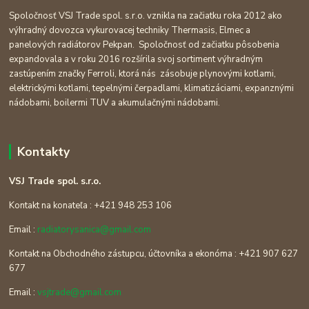
Spoločnosť VSJ Trade spol. s.r.o. vznikla na začiatku roka 2012 ako
výhradný dovozca vykurovacej techniky Thermasis, Elmec a
panelových radiátorov Pekpan. Spoločnosť od začiatku pôsobenia
expandovala a v roku 2016 rozšírila svoj sortiment výhradným
zastúpením značky Ferroli, ktorá nás zásobuje plynovými kotlami,
elektrickými kotlami, tepelnými čerpadlami, klimatizáciami, expanznými
nádobami, boilermi TUV a akumulačnými nádobami.
Kontakty
VSJ Trade spol. s.r.o.
Kontakt na konateľa : +421 948 253 106
Email :
radiatorysanica@gmail.com
Kontakt na Obchodného zástupcu, účtovníka a ekonóma : +421 907 627
677
Email :
vsjtrade@gmail.com