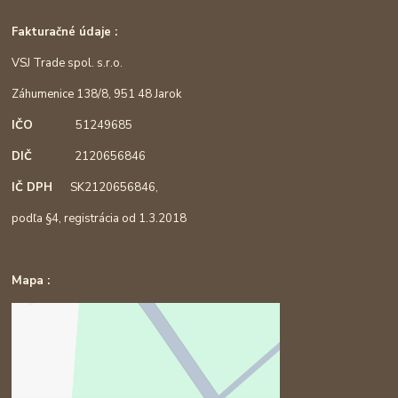
Fakturačné údaje :
VSJ Trade spol. s.r.o.
Záhumenice 138/8, 951 48 Jarok
IČO
51249685
DIČ
2120656846
IČ DPH
SK2120656846,
podľa §4, registrácia od 1.3.2018
Mapa :