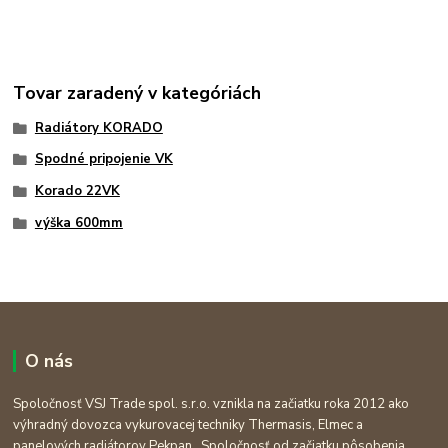
Tovar zaradený v kategóriách
Radiátory KORADO
Spodné pripojenie VK
Korado 22VK
výška 600mm
O nás
Spoločnosť VSJ Trade spol. s.r.o. vznikla na začiatku roka 2012 ako
výhradný dovozca vykurovacej techniky Thermasis, Elmec a
panelových radiátorov Pekpan. Spoločnosť od začiatku pôsobenia