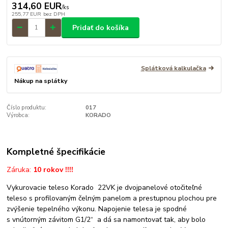
314,60 EUR
/
ks
255,77 EUR
bez DPH
Pridať do košíka
Splátková kalkulačka
Nákup na splátky
Číslo produktu:
017
Výrobca:
KORADO
Kompletné špecifikácie
Záruka:
10 rokov !!!!
Vykurovacie teleso Korado 22VK je dvojpanelové otočiteľné
teleso s profilovaným čelným panelom a prestupnou plochou pre
zvýšenie tepelného výkonu. Napojenie telesa je spodné
s vnútorným závitom G1/2“ a dá sa namontovať tak, aby bolo