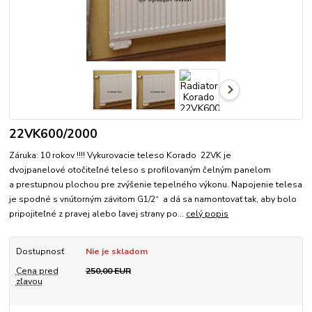
22VK600/2000
Záruka: 10 rokov !!!! Vykurovacie teleso Korado 22VK je
dvojpanelové otočiteľné teleso s profilovaným čelným panelom
a prestupnou plochou pre zvýšenie tepelného výkonu. Napojenie telesa
je spodné s vnútorným závitom G1/2“ a dá sa namontovať tak, aby bolo
pripojiteľné z pravej alebo ľavej strany po...
celý popis
Dostupnosť
Nie je skladom
Cena pred
250,00 EUR
zľavou