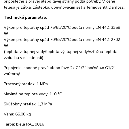
pripojiteľné z pravej alebo ľavej strany podľa potreby. V cene
telesa je zátka, záslepka, upevňovacím set a termoventil Danfoss.
Technické parametre:
Výkon pre teplotný spád 75/65/20°C podľa normy EN 442: 3358
W
Výkon pre teplotný spád 70/55/20°C podľa normy EN 442: 2702
W
(teplota vstupnej vody/teplota výstupnej vody/vzťažná teplota
vzduchu v miestnosti)
Pripojenie: spodné pravé alebo ľavé 2x G1/2“, bočné 4x G1/2"
vnútorný
Pracovný pretlak: 1 MPa
Maximálna teplota vody: 110 °C
Skúšobný pretlak: 1,3 MPa
Váha: 66,00 kg
Farba: biela RAL 9016