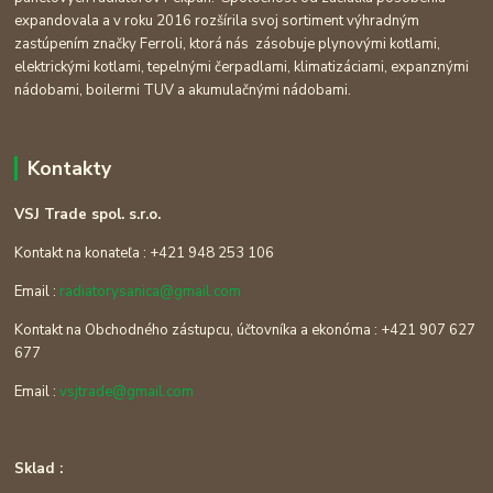
expandovala a v roku 2016 rozšírila svoj sortiment výhradným
zastúpením značky Ferroli, ktorá nás zásobuje plynovými kotlami,
elektrickými kotlami, tepelnými čerpadlami, klimatizáciami, expanznými
nádobami, boilermi TUV a akumulačnými nádobami.
Kontakty
VSJ Trade spol. s.r.o.
Kontakt na konateľa : +421 948 253 106
Email :
radiatorysanica@gmail.com
Kontakt na Obchodného zástupcu, účtovníka a ekonóma : +421 907 627
677
Email :
vsjtrade@gmail.com
Sklad :