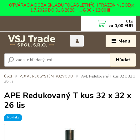
OTVÁRACIA DOBA SKLADU POČAS LETNÝCH PRÁZDNIN JE OD
1.7.2026 DO 31.8.2026 ....... 8:00 - 12:00 !!!
0
ks
za
0,00 EUR
Menu
Hľadať
Úvod
PEX AL PEX SYSTÉM ROZVODU
APE Redukovaný T kus 32 x 32 x
26 lis
APE Redukovaný T kus 32 x 32 x
26 lis
Novinka