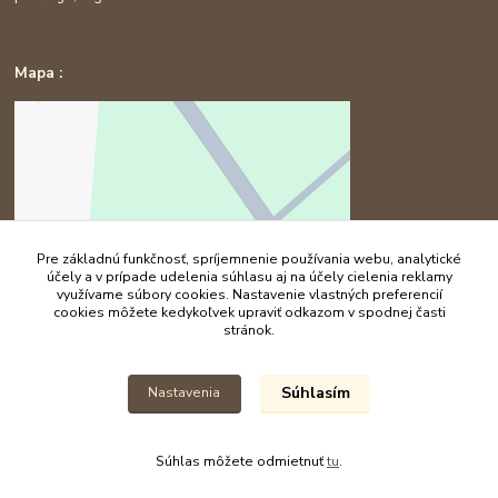
Mapa :
Pre základnú funkčnosť, spríjemnenie používania webu, analytické
účely a v prípade udelenia súhlasu aj na účely cielenia reklamy
využívame súbory cookies. Nastavenie vlastných preferencií
cookies môžete kedykoľvek upraviť odkazom v spodnej časti
stránok.
Súhlasím
Nastavenia
Súhlas môžete odmietnuť
tu
.
Vytvorené na
Eshop-rychlo.sk