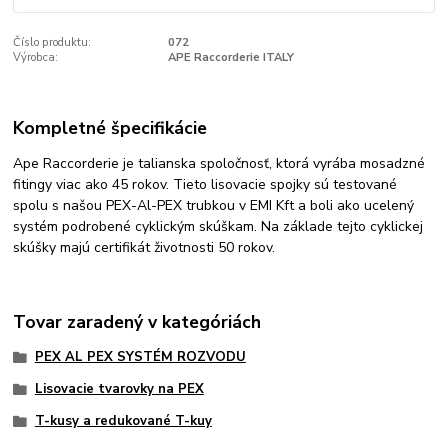
Číslo produktu:
072
Výrobca:
APE Raccorderie ITALY
Kompletné špecifikácie
Ape Raccorderie je talianska spoločnosť, ktorá vyrába mosadzné
fitingy viac ako 45 rokov. Tieto lisovacie spojky sú testované
spolu s našou PEX-Al-PEX trubkou v EMI Kft a boli ako ucelený
systém podrobené cyklickým skúškam. Na základe tejto cyklickej
skúšky majú certifikát životnosti 50 rokov.
Tovar zaradený v kategóriách
PEX AL PEX SYSTÉM ROZVODU
Lisovacie tvarovky na PEX
T-kusy a redukované T-kuy