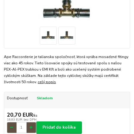
Ape Raccorderie je talianska spoločnosť, ktorá vyrába mosadzné fitingy
viac ako 45 rokov. Tieto lisovacie spojky sú testované spolu s našou
PEX-Al-PEX trubkou v EMI Kft a boli ako ucelený systém podrobené
cyklickým skúškam. Na základe tejto cyklickej skúšky majú certifikát
životnosti 50 rokov.
celý popis
Dostupnosť
Skladom
20,70 EUR
/
ks
16,83 EUR
bez DPH
Pridať do košíka