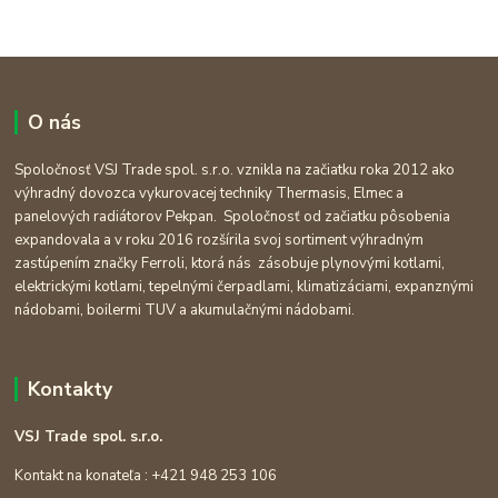
O nás
Spoločnosť VSJ Trade spol. s.r.o. vznikla na začiatku roka 2012 ako
výhradný dovozca vykurovacej techniky Thermasis, Elmec a
panelových radiátorov Pekpan. Spoločnosť od začiatku pôsobenia
expandovala a v roku 2016 rozšírila svoj sortiment výhradným
zastúpením značky Ferroli, ktorá nás zásobuje plynovými kotlami,
elektrickými kotlami, tepelnými čerpadlami, klimatizáciami, expanznými
nádobami, boilermi TUV a akumulačnými nádobami.
Kontakty
VSJ Trade spol. s.r.o.
Kontakt na konateľa : +421 948 253 106