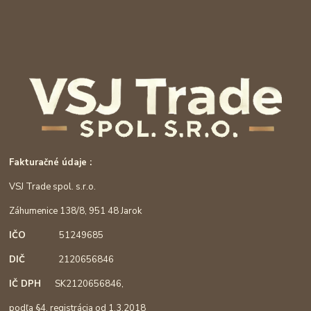
Fakturačné údaje :
VSJ Trade spol. s.r.o.
Záhumenice 138/8, 951 48 Jarok
IČO
51249685
DIČ
2120656846
IČ DPH
SK2120656846,
podľa §4, registrácia od 1.3.2018