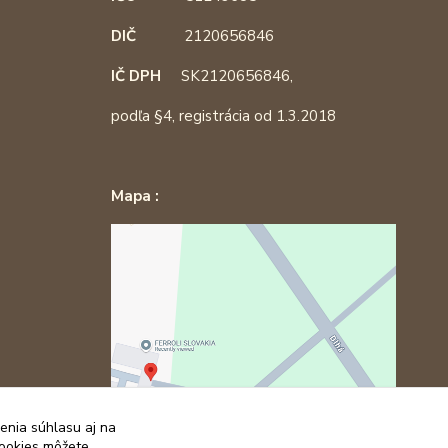
DIČ
2120656846
IČ DPH
SK2120656846,
podľa §4, registrácia od 1.3.2018
Mapa :
enia súhlasu aj na
cookies môžete