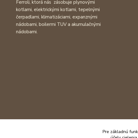
Ferroli, ktorá nás zásobuje plynovými
kotlami, elektrickými kotlami, tepelnými
čerpadlami, klimatizáciami, expanznými
nádobami, boilermi TUV a akumulačnými
nádobami.
Pre základnú funk
účely cieleni