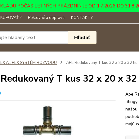
DU POČAS LETNÝCH PRÁZDNIN JE OD 1.7.2026 DO 31.8.2026 ....
KUPOVAŤ ?
Poštovné a doprava
KONTAKTY
Hľadať
PEX AL PEX SYSTÉM ROZVODU
APE Redukovaný T kus 32 x 20 x 32 lis
Redukovaný T kus 32 x 20 x 32 
Ape Ra
fitingy
našou 
podrob
majú ce