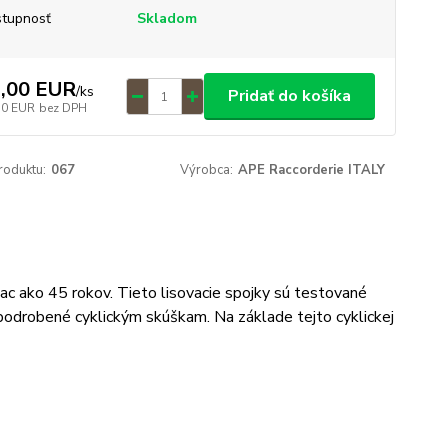
tupnosť
Skladom
,00 EUR
/
ks
Pridať do košíka
70 EUR
bez DPH
roduktu:
067
Výrobca:
APE Raccorderie ITALY
iac ako 45 rokov. Tieto lisovacie spojky sú testované
odrobené cyklickým skúškam. Na základe tejto cyklickej