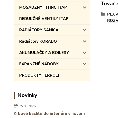
Tovar 
MOSADZNÝ FITING ITAP
PEX 
REDUKČNÉ VENTILY ITAP
ROZ
RADIÁTORY SANICA
Radiátory KORADO
AKUMULAČKY A BOILERY
EXPANZNÉ NÁDOBY
PRODUKTY FERROLI
Novinky
25.06.2026
Krbové kachle do interiéru v novom