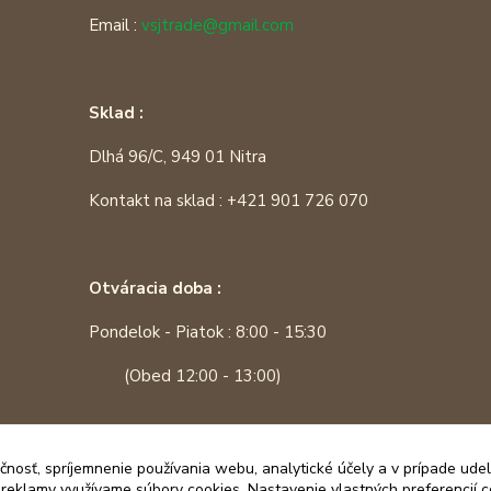
Email :
vsjtrade@gmail.com
Sklad :
Dlhá 96/C, 949 01 Nitra
Kontakt na sklad : +421 901 726 070
Otváracia doba :
Pondelok - Piatok : 8:00 - 15:30
(Obed 12:00 - 13:00)
čnosť, spríjemnenie používania webu, analytické účely a v prípade udel
a reklamy využívame súbory cookies. Nastavenie vlastných preferencií 