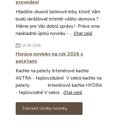
prevedení
Hľadáte vkusné liatinové krby, ktoré Vám
budú skrášľovať interiér vášho domova ?
Máme pre Vás dobrú správu ! Práve sme
naskladnili úplnú novinku - ...
čítať celé
15.01.2026
Horúce novinky na rok 2026 s
peletami
Kachle na pelety Interiérové kachle
ASTRA - teplovzdušné V sekcii kachle na
pelety Interiérové kachle HYDRA
- teplovodné V sekcii...
čítať celé
Zobraziť všetky novinky