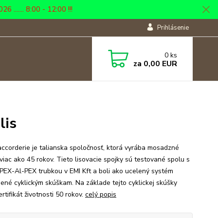
... 8:00 - 12:00 !!!
Prihlásenie
0
ks
za
0,00 EUR
lis
ccorderie je talianska spoločnosť, ktorá vyrába mosadzné
 viac ako 45 rokov. Tieto lisovacie spojky sú testované spolu s
PEX-Al-PEX trubkou v EMI Kft a boli ako ucelený systém
ené cyklickým skúškam. Na základe tejto cyklickej skúšky
rtifikát životnosti 50 rokov.
celý popis