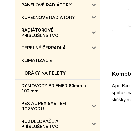
PANELOVÉ RADIÁTORY
KÚPEĽŇOVÉ RADIÁTORY
RADIÁTOROVÉ
PRÍSLUŠENSTVO
TEPELNÉ ČERPADLÁ
KLIMATIZÁCIE
Komple
HORÁKY NA PELETY
Ape Racco
DYMOVODY PRIEMER 80mm a
100 mm
spolu s n
skúšky ma
PEX AL PEX SYSTÉM
ROZVODU
ROZDELOVAČE A
PRÍSLUŠENSTVO