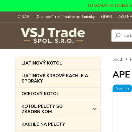
OTVÁRACIA DOBA SKLA
O NÁS
Obchodné, reklamačné podmienky
GDPR
AKO NA
Úvod
LIATINOVÝ KOTOL
APE 
LIATINOVÉ KRBOVÉ KACHLE A
SPORÁKY
Novinka
OCEĽOVÝ KOTOL
KOTOL PELETY SO
ZÁSOBNÍKOM
KACHLE NA PELETY