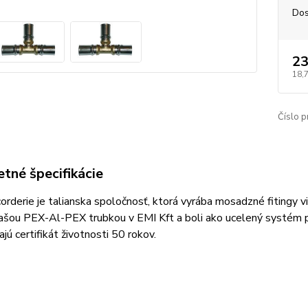
Dos
23
18,
Číslo p
tné špecifikácie
rderie je talianska spoločnosť, ktorá vyrába mosadzné fitingy v
ašou PEX-Al-PEX trubkou v EMI Kft a boli ako ucelený systém p
jú certifikát životnosti 50 rokov.