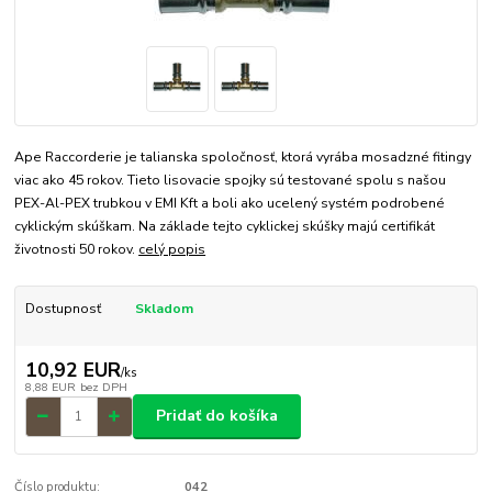
Ape Raccorderie je talianska spoločnosť, ktorá vyrába mosadzné fitingy
viac ako 45 rokov. Tieto lisovacie spojky sú testované spolu s našou
PEX-Al-PEX trubkou v EMI Kft a boli ako ucelený systém podrobené
cyklickým skúškam. Na základe tejto cyklickej skúšky majú certifikát
životnosti 50 rokov.
celý popis
Dostupnosť
Skladom
10,92 EUR
/
ks
8,88 EUR
bez DPH
Pridať do košíka
Číslo produktu:
042