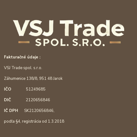
Fakturačné údaje :
VSJ Trade spol. s.r.o.
Záhumenice 138/8, 951 48 Jarok
IČO
51249685
DIČ
2120656846
IČ DPH
SK2120656846,
podľa §4, registrácia od 1.3.2018