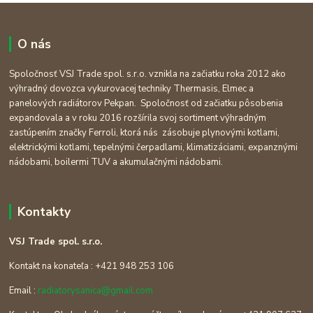
O nás
Spoločnosť VSJ Trade spol. s.r.o. vznikla na začiatku roka 2012 ako
výhradný dovozca vykurovacej techniky Thermasis, Elmec a
panelových radiátorov Pekpan. Spoločnosť od začiatku pôsobenia
expandovala a v roku 2016 rozšírila svoj sortiment výhradným
zastúpením značky Ferroli, ktorá nás zásobuje plynovými kotlami,
elektrickými kotlami, tepelnými čerpadlami, klimatizáciami, expanznými
nádobami, boilermi TUV a akumulačnými nádobami.
Kontakty
VSJ Trade spol. s.r.o.
Kontakt na konateľa : +421 948 253 106
Email :
radiatorysanica@gmail.com