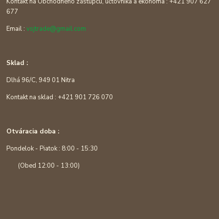
Kontakt na Obchodného zástupcu, účtovníka a ekonóma : +421 907 627
677
Email :
vsjtrade@gmail.com
Sklad :
Dlhá 96/C, 949 01 Nitra
Kontakt na sklad : +421 901 726 070
Otváracia doba :
Pondelok - Piatok : 8:00 - 15:30
(Obed 12:00 - 13:00)