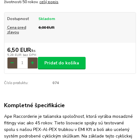
životnosti 50 rokov.
celý popis
Dostupnosť
Skladom
Cena pred
6,00 EUR
zľavou
6,50 EUR
/
ks
5,28 EUR
bez DPH
Pridať do košíka
Číslo produktu:
074
Kompletné špecifikácie
Ape Raccorderie je talianska spoločnosť, ktorá vyrába mosadzné
fitingy viac ako 45 rokov. Tieto lisovacie spojky sú testované
spolu s našou PEX-Al-PEX trubkou v EMI Kft a boli ako ucelený
systém podrobené cyklickým skúškam. Na základe tejto cyklickej