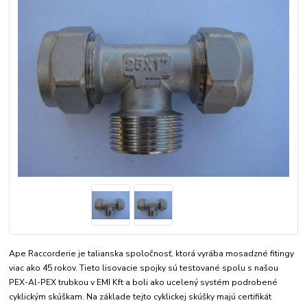
Ape Raccorderie je talianska spoločnosť, ktorá vyrába mosadzné fitingy
viac ako 45 rokov. Tieto lisovacie spojky sú testované spolu s našou
PEX-Al-PEX trubkou v EMI Kft a boli ako ucelený systém podrobené
cyklickým skúškam. Na základe tejto cyklickej skúšky majú certifikát