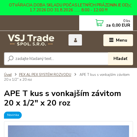
OTVÁRACIA DOBA SKLADU POČAS LETNÝCH PRÁZDNIN JE OD
1.7.2026 DO 31.8.2026 ....... 8:00 - 12:00 !!!
0
ks
za
0,00 EUR
Menu
Hľadať
Úvod
PEX AL PEX SYSTÉM ROZVODU
APE T kus s vonkajším závitom
20 x 1/2" x 20 roz
APE T kus s vonkajším závitom
20 x 1/2" x 20 roz
Novinka