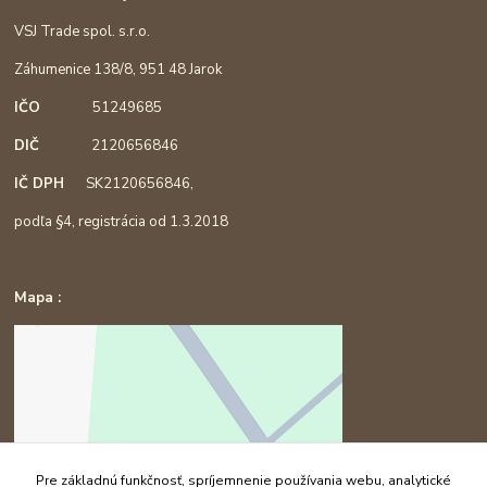
VSJ Trade spol. s.r.o.
Záhumenice 138/8, 951 48 Jarok
IČO
51249685
DIČ
2120656846
IČ DPH
SK2120656846,
podľa §4, registrácia od 1.3.2018
Mapa :
Pre základnú funkčnosť, spríjemnenie používania webu, analytické