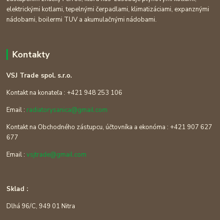
elektrickými kotlami, tepelnými čerpadlami, klimatizáciami, expanznými
nádobami, boilermi TUV a akumulačnými nádobami.
Kontakty
VSJ Trade spol. s.r.o.
Kontakt na konateľa : +421 948 253 106
Email :
radiatorysanica@gmail.com
Kontakt na Obchodného zástupcu, účtovníka a ekonóma : +421 907 627
677
Email :
vsjtrade@gmail.com
Sklad :
Dlhá 96/C, 949 01 Nitra