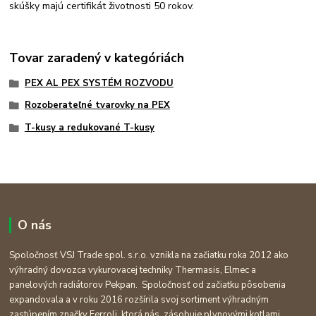
skúšky majú certifikát životnosti 50 rokov.
Tovar zaradený v kategóriách
PEX AL PEX SYSTÉM ROZVODU
Rozoberateľné tvarovky na PEX
T-kusy a redukované T-kusy
O nás
Spoločnosť VSJ Trade spol. s.r.o. vznikla na začiatku roka 2012 ako
výhradný dovozca vykurovacej techniky Thermasis, Elmec a
panelových radiátorov Pekpan. Spoločnosť od začiatku pôsobenia
expandovala a v roku 2016 rozšírila svoj sortiment výhradným
zastúpením značky Ferroli, ktorá nás zásobuje plynovými kotlami,