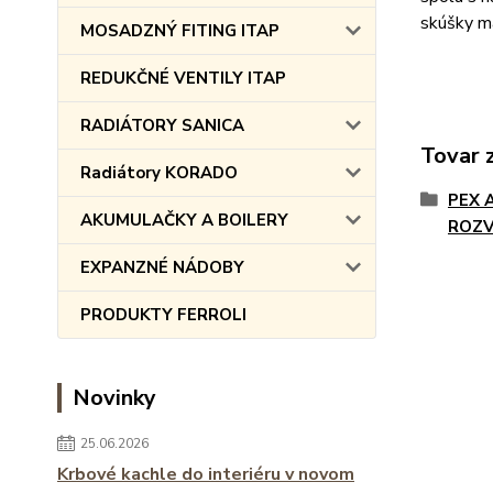
skúšky ma
MOSADZNÝ FITING ITAP
REDUKČNÉ VENTILY ITAP
RADIÁTORY SANICA
Tovar 
Radiátory KORADO
PEX 
AKUMULAČKY A BOILERY
ROZ
EXPANZNÉ NÁDOBY
PRODUKTY FERROLI
Novinky
25.06.2026
Krbové kachle do interiéru v novom