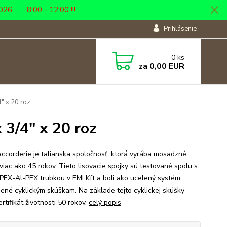
... 8:00 - 12:00 !!!
Prihlásenie
0
ks
za
0,00 EUR
" x 20 roz
 3/4" x 20 roz
ccorderie je talianska spoločnosť, ktorá vyrába mosadzné
 viac ako 45 rokov. Tieto lisovacie spojky sú testované spolu s
PEX-Al-PEX trubkou v EMI Kft a boli ako ucelený systém
ené cyklickým skúškam. Na základe tejto cyklickej skúšky
rtifikát životnosti 50 rokov.
celý popis