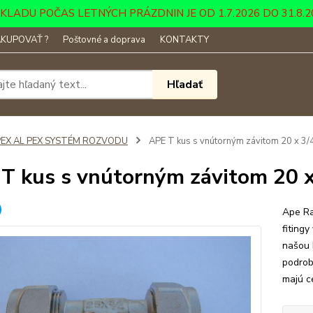
DU POČAS LETNÝCH PRÁZDNIN JE OD 1.7.2026 DO 31.8.2026 ....
KUPOVAŤ ?
Poštovné a doprava
KONTAKTY
Hľadať
PEX AL PEX SYSTÉM ROZVODU
APE T kus s vnútorným závitom 20 x 3/4
T kus s vnútorným závitom 20 x
Ape Ra
fitingy
našou 
podrob
majú ce