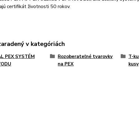
jú certifikát životnosti 50 rokov.
zaradený v kategóriách
AL PEX SYSTÉM
Rozoberateľné tvarovky
T-ku
VODU
na PEX
kusy