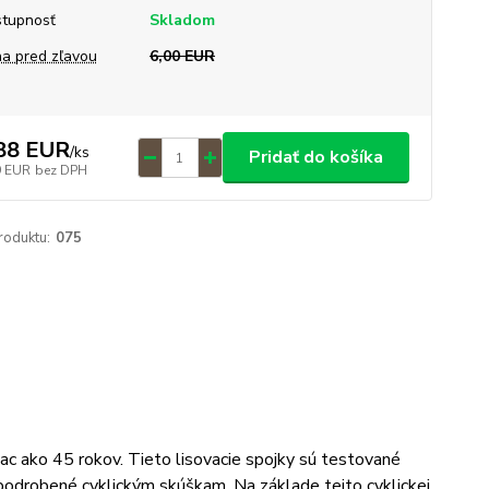
tupnosť
Skladom
a pred zľavou
6,00 EUR
88 EUR
/
ks
Pridať do košíka
9 EUR
bez DPH
roduktu:
075
iac ako 45 rokov. Tieto lisovacie spojky sú testované
odrobené cyklickým skúškam. Na základe tejto cyklickej