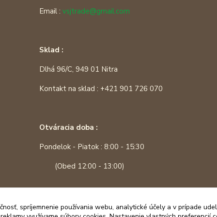
Email :
vsjtrade@gmail.com
Sklad :
Dlhá 96/C, 949 01 Nitra
Kontakt na sklad : +421 901 726 070
Otváracia doba :
Pondelok - Piatok : 8:00 - 15:30
(Obed 12:00 - 13:00)
čnosť, spríjemnenie používania webu, analytické účely a v prípade udel
a reklamy využívame súbory cookies. Nastavenie vlastných preferencií 