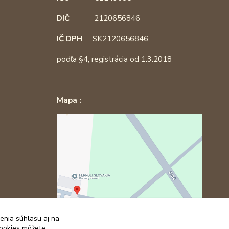
DIČ
2120656846
IČ DPH
SK2120656846,
podľa §4, registrácia od 1.3.2018
Mapa :
enia súhlasu aj na
cookies môžete