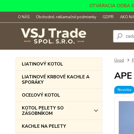
OTVÁRACIA DOBA SKLA
O NÁS
Obchodné, reklamačné podmienky
GDPR
AKO NA
Úvod
LIATINOVÝ KOTOL
APE 
LIATINOVÉ KRBOVÉ KACHLE A
SPORÁKY
Novinka
OCEĽOVÝ KOTOL
KOTOL PELETY SO
ZÁSOBNÍKOM
KACHLE NA PELETY