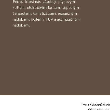
Ferroli, ktorá nás zásobuje plynovými
kotlami, elektrickými kotlami, tepelnými
čerpadlami, klimatizáciami, expanznými
nádobami, boilermi TUV a akumulačnými
nádobami.
Pre základnú funk
účely cieleni