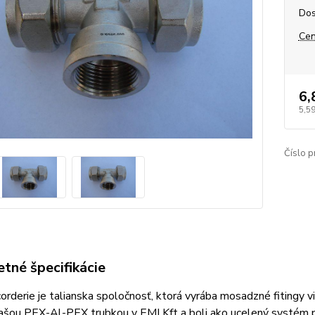
Dos
Cen
6,
5,5
Číslo p
tné špecifikácie
rderie je talianska spoločnosť, ktorá vyrába mosadzné fitingy v
ašou PEX-Al-PEX trubkou v EMI Kft a boli ako ucelený systém p