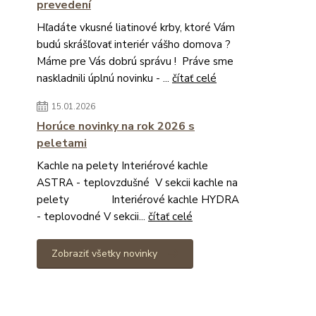
prevedení
Hľadáte vkusné liatinové krby, ktoré Vám
budú skrášľovať interiér vášho domova ?
Máme pre Vás dobrú správu ! Práve sme
naskladnili úplnú novinku - ...
čítať celé
15.01.2026
Horúce novinky na rok 2026 s
peletami
Kachle na pelety Interiérové kachle
ASTRA - teplovzdušné V sekcii kachle na
pelety Interiérové kachle HYDRA
- teplovodné V sekcii...
čítať celé
Zobraziť všetky novinky