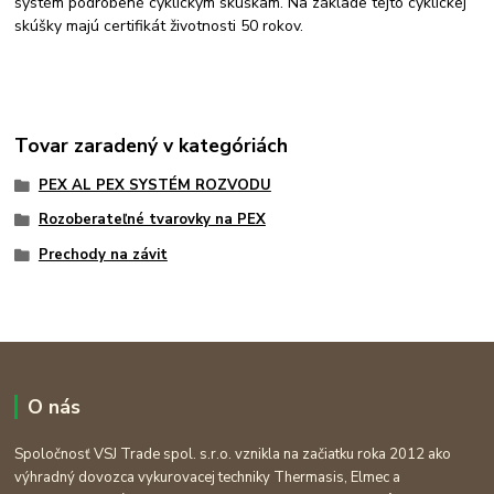
systém podrobené cyklickým skúškam. Na základe tejto cyklickej
skúšky majú certifikát životnosti 50 rokov.
Tovar zaradený v kategóriách
PEX AL PEX SYSTÉM ROZVODU
Rozoberateľné tvarovky na PEX
Prechody na závit
O nás
Spoločnosť VSJ Trade spol. s.r.o. vznikla na začiatku roka 2012 ako
výhradný dovozca vykurovacej techniky Thermasis, Elmec a