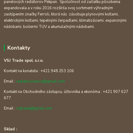
panelových radiátorov Pekpan. Spoločnosť od začiatku pôsobenia
expandovala a v roku 2016 rozšírila svoj sortiment výhradným
zastúpením značky Ferroli, ktorá nás zásobuje plynovými kotlami,
elektrickými kotlami, tepelnými čerpadlami, klimatizáciami, expanznými
nádobami, boilermi TUV a akumulačnými nádobami.
Kontakty
VSJ Trade spol. s.r.o.
Kontakt na konateľa : +421 948 253 106
Email :
radiatorysanica@gmail.com
Kontakt na Obchodného zástupcu, účtovníka a ekonóma : +421 907 627
677
Email :
vsjtrade@gmail.com
Sklad :