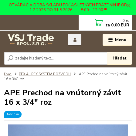
OTVÁRACIA DOBA SKLADU POČAS LETNÝCH PRÁZDNIN JE OD
1.7.2026 DO 31.8.2026 ....... 8:00 - 12:00 !!!
0
ks
za
0,00 EUR
Menu
Hľadať
Úvod
PEX AL PEX SYSTÉM ROZVODU
APE Prechod na vnútorný závit
16 x 3/4" roz
APE Prechod na vnútorný závit
16 x 3/4" roz
Novinka