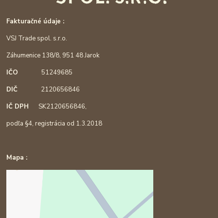
Fakturačné údaje :
VSJ Trade spol. s.r.o.
Záhumenice 138/8, 951 48 Jarok
IČO
51249685
DIČ
2120656846
IČ DPH
SK2120656846,
podľa §4, registrácia od 1.3.2018
Mapa :