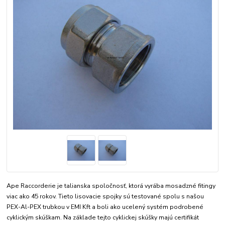
Ape Raccorderie je talianska spoločnosť, ktorá vyrába mosadzné fitingy
viac ako 45 rokov. Tieto lisovacie spojky sú testované spolu s našou
PEX-Al-PEX trubkou v EMI Kft a boli ako ucelený systém podrobené
cyklickým skúškam. Na základe tejto cyklickej skúšky majú certifikát