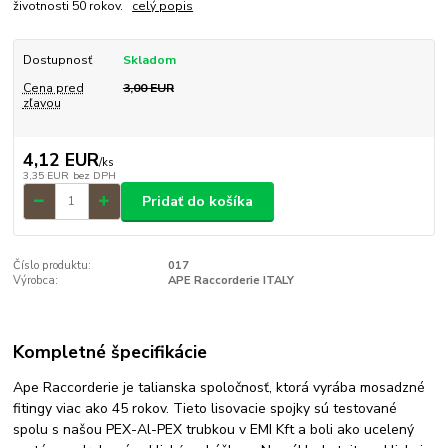
životnosti 50 rokov.
celý popis
Dostupnosť
Skladom
Cena pred
3,00 EUR
zľavou
4,12 EUR
/
ks
3,35 EUR
bez DPH
Pridať do košíka
Číslo produktu:
017
Výrobca:
APE Raccorderie ITALY
Kompletné špecifikácie
Ape Raccorderie je talianska spoločnosť, ktorá vyrába mosadzné
fitingy viac ako 45 rokov. Tieto lisovacie spojky sú testované
spolu s našou PEX-Al-PEX trubkou v EMI Kft a boli ako ucelený