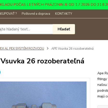
DU POČAS LETNÝCH PRÁZDNIN JE OD 1.7.2026 DO 31.8.2026 ....
KUPOVAŤ ?
Poštovné a doprava
KONTAKTY
Hľadať
PEX AL PEX SYSTÉM ROZVODU
APE Vsuvka 26 rozoberateľná
Vsuvka 26 rozoberateľná
Ape Ra
fitingy
našou 
podrob
majú c