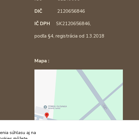
DIČ
2120656846
IČ DPH
SK2120656846,
podľa §4, registrácia od 1.3.2018
Mapa :
enia súhlasu aj na
cookies môžete