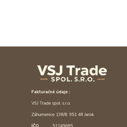
Fakturačné údaje :
VSJ Trade spol. s.r.o.
Záhumenice 138/8, 951 48 Jarok
IČO
51249685