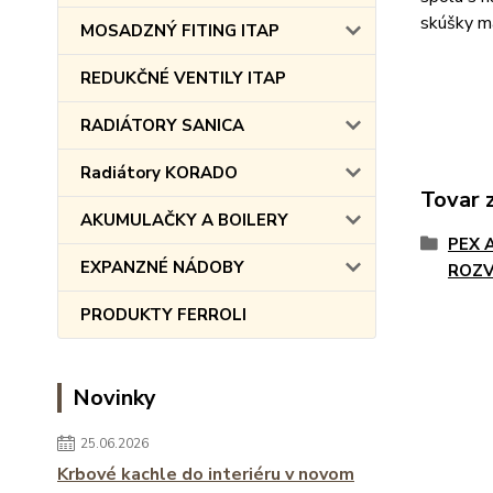
skúšky ma
MOSADZNÝ FITING ITAP
REDUKČNÉ VENTILY ITAP
RADIÁTORY SANICA
Radiátory KORADO
Tovar 
AKUMULAČKY A BOILERY
PEX 
EXPANZNÉ NÁDOBY
ROZ
PRODUKTY FERROLI
Novinky
25.06.2026
Krbové kachle do interiéru v novom