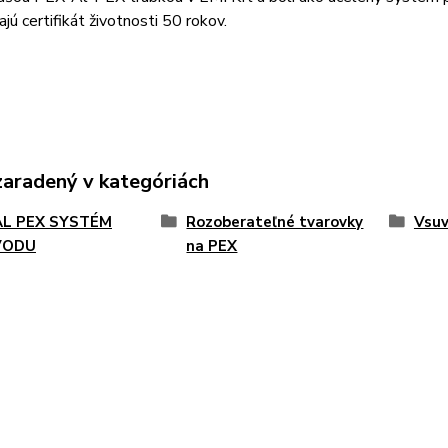
jú certifikát životnosti 50 rokov.
zaradený v kategóriách
AL PEX SYSTÉM
Rozoberateľné tvarovky
Vsuv
VODU
na PEX