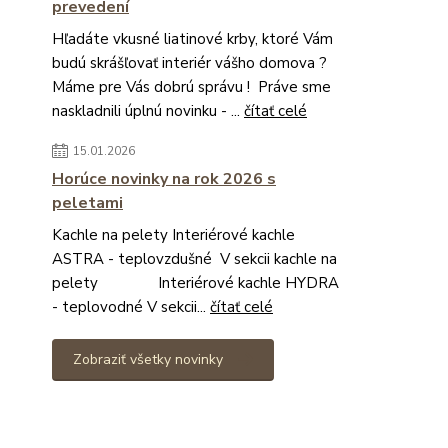
prevedení
Hľadáte vkusné liatinové krby, ktoré Vám
budú skrášľovať interiér vášho domova ?
Máme pre Vás dobrú správu ! Práve sme
naskladnili úplnú novinku - ...
čítať celé
15.01.2026
Horúce novinky na rok 2026 s
peletami
Kachle na pelety Interiérové kachle
ASTRA - teplovzdušné V sekcii kachle na
pelety Interiérové kachle HYDRA
- teplovodné V sekcii...
čítať celé
Zobraziť všetky novinky