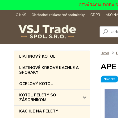
OTVÁRACIA DOBA SKLA
O NÁS
Obchodné, reklamačné podmienky
GDPR
AKO NA
Úvod
LIATINOVÝ KOTOL
APE 
LIATINOVÉ KRBOVÉ KACHLE A
SPORÁKY
Novinka
OCEĽOVÝ KOTOL
KOTOL PELETY SO
ZÁSOBNÍKOM
KACHLE NA PELETY