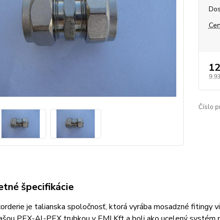
Dos
Cen
12
9,9
Číslo p
tné špecifikácie
rderie je talianska spoločnosť, ktorá vyrába mosadzné fitingy v
ašou PEX-Al-PEX trubkou v EMI Kft a boli ako ucelený systém p