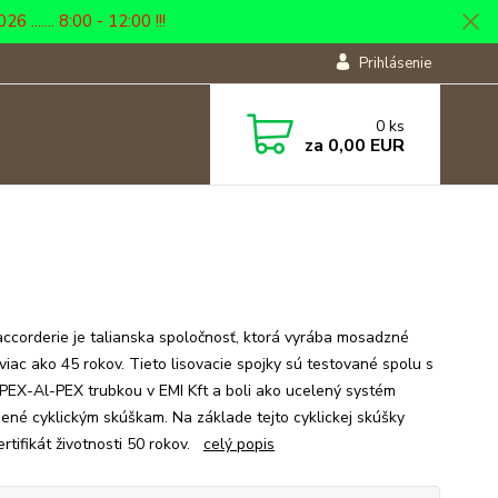
... 8:00 - 12:00 !!!
Prihlásenie
0
ks
za
0,00 EUR
ccorderie je talianska spoločnosť, ktorá vyrába mosadzné
 viac ako 45 rokov. Tieto lisovacie spojky sú testované spolu s
PEX-Al-PEX trubkou v EMI Kft a boli ako ucelený systém
ené cyklickým skúškam. Na základe tejto cyklickej skúšky
ertifikát životnosti 50 rokov.
celý popis