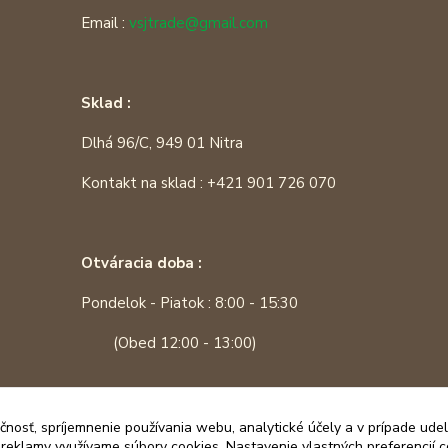
Email :
vsjtrade@gmail.com
Sklad :
Dlhá 96/C, 949 01 Nitra
Kontakt na sklad : +421 901 726 070
Otváracia doba :
Pondelok - Piatok : 8:00 - 15:30
(Obed 12:00 - 13:00)
čnosť, spríjemnenie používania webu, analytické účely a v prípade udel
a reklamy využívame súbory cookies. Nastavenie vlastných preferencií 