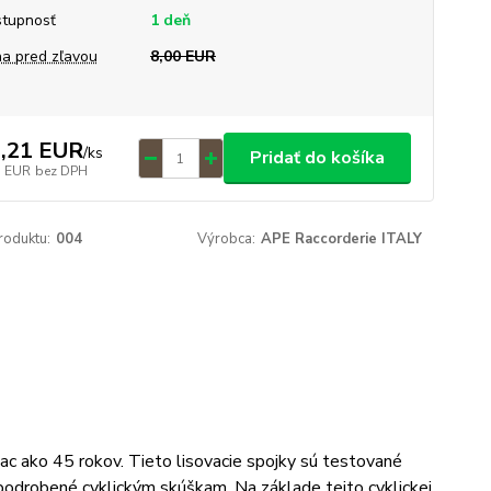
tupnosť
1 deň
a pred zľavou
8,00 EUR
,21 EUR
/
ks
Pridať do košíka
3 EUR
bez DPH
roduktu:
004
Výrobca:
APE Raccorderie ITALY
iac ako 45 rokov. Tieto lisovacie spojky sú testované
odrobené cyklickým skúškam. Na základe tejto cyklickej