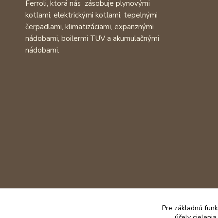
Ferroli, ktorá nás zásobuje plynovými
kotlami, elektrickými kotlami, tepelnými
čerpadlami, klimatizáciami, expanznými
nádobami, boilermi TUV a akumulačnými
nádobami.
Pre základnú funk
účely cieleni