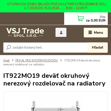
OTVÁRACIA DOBA SKLADU POČAS LETNÝCH PRÁZDNIN JE OD
1.7.2026 DO 31.8.2026 ....... 8:00 - 12:00 !!!
0
ks
za
0,00 EUR
Menu
Hľadať
Úvod
PEX AL PEX SYSTÉM ROZVODU
IT922MO19 deväť okruhový
nerezový rozdelovač na radiatory
IT922MO19 deväť okruhový
nerezový rozdelovač na radiatory