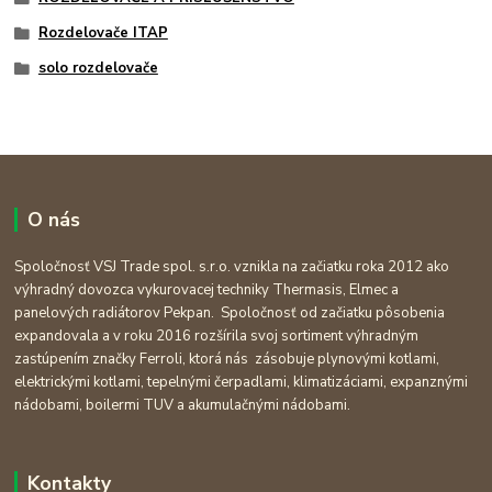
Rozdelovače ITAP
solo rozdelovače
O nás
Spoločnosť VSJ Trade spol. s.r.o. vznikla na začiatku roka 2012 ako
výhradný dovozca vykurovacej techniky Thermasis, Elmec a
panelových radiátorov Pekpan. Spoločnosť od začiatku pôsobenia
expandovala a v roku 2016 rozšírila svoj sortiment výhradným
zastúpením značky Ferroli, ktorá nás zásobuje plynovými kotlami,
elektrickými kotlami, tepelnými čerpadlami, klimatizáciami, expanznými
nádobami, boilermi TUV a akumulačnými nádobami.
Kontakty