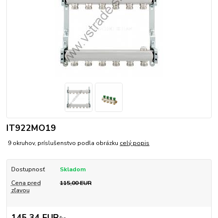
IT922MO19
9 okruhov, príslušenstvo podla obrázku
celý popis
Dostupnosť
Skladom
Cena pred
115,00 EUR
zľavou
145,34 EUR