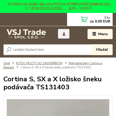
OTVÁRACIA DOBA SKLADU POČAS LETNÝCH PRÁZDNIN JE OD
1.7.2026 DO 31.8.2026 ....... 8:00 - 12:00 !!!
0
ks
za
0,00 EUR
Menu
Hľadať
Úvod
KOTOL PELETY SO ZÁSOBNÍKOM
Náhradné diely Cortina a
Biopack
Cortina S, SX a X ložisko šneku podávača TS131403
Cortina S, SX a X ložisko šneku
podávača TS131403