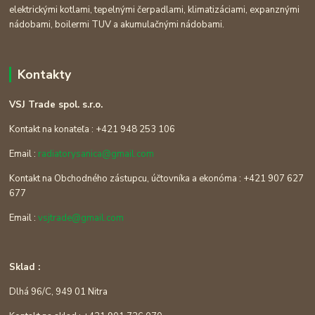
elektrickými kotlami, tepelnými čerpadlami, klimatizáciami, expanznými
nádobami, boilermi TUV a akumulačnými nádobami.
Kontakty
VSJ Trade spol. s.r.o.
Kontakt na konateľa : +421 948 253 106
Email :
radiatorysanica@gmail.com
Kontakt na Obchodného zástupcu, účtovníka a ekonóma : +421 907 627
677
Email :
vsjtrade@gmail.com
Sklad :
Dlhá 96/C, 949 01 Nitra