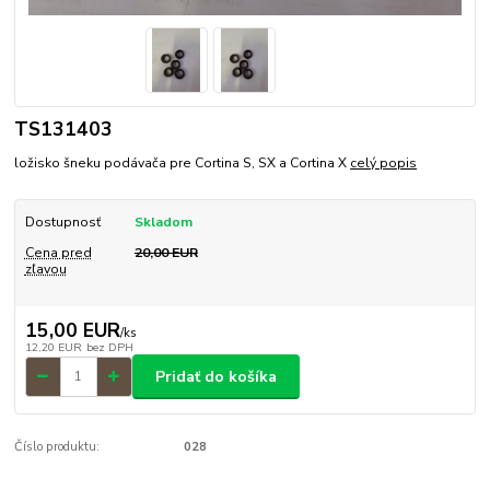
TS131403
ložisko šneku podávača pre Cortina S, SX a Cortina X
celý popis
Dostupnosť
Skladom
Cena pred
20,00 EUR
zľavou
15,00 EUR
/
ks
12,20 EUR
bez DPH
Pridať do košíka
Číslo produktu:
028