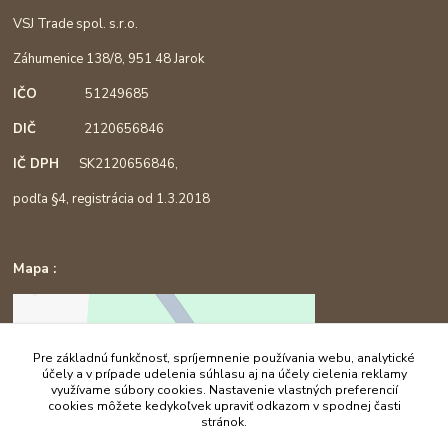
VSJ Trade spol. s.r.o.
Záhumenice 138/8, 951 48 Jarok
IČO
51249685
DIČ
2120656846
IČ DPH
SK2120656846,
podľa §4, registrácia od 1.3.2018
Mapa :
Pre základnú funkčnosť, spríjemnenie používania webu, analytické
účely a v prípade udelenia súhlasu aj na účely cielenia reklamy
využívame súbory cookies. Nastavenie vlastných preferencií
cookies môžete kedykoľvek upraviť odkazom v spodnej časti
stránok.