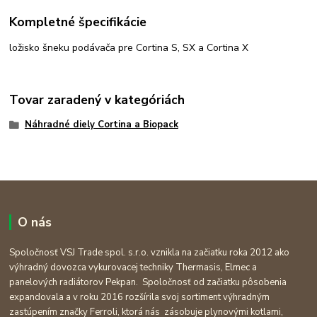
Kompletné špecifikácie
ložisko šneku podávača pre Cortina S, SX a Cortina X
Tovar zaradený v kategóriách
Náhradné diely Cortina a Biopack
O nás
Spoločnosť VSJ Trade spol. s.r.o. vznikla na začiatku roka 2012 ako
výhradný dovozca vykurovacej techniky Thermasis, Elmec a
panelových radiátorov Pekpan. Spoločnosť od začiatku pôsobenia
expandovala a v roku 2016 rozšírila svoj sortiment výhradným
zastúpením značky Ferroli, ktorá nás zásobuje plynovými kotlami,