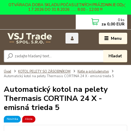
OTVÁRACIA DOBA SKLADU POČAS LETNÝCH PRÁZDNIN JE OD
1.7.2026 DO 31.8.2026 ....... 8:00 - 12:00 !!!
0
ks
za
0,00 EUR
Menu
Hľadať
Úvod
KOTOL PELETY SO ZÁSOBNÍKOM
Kotle a príslušenstvo
Automatický kotol na pelety Thermasis CORTINA 24 X - emisná trieda 5
Automatický kotol na pelety
Thermasis CORTINA 24 X -
emisná trieda 5
Novinka
Akcia