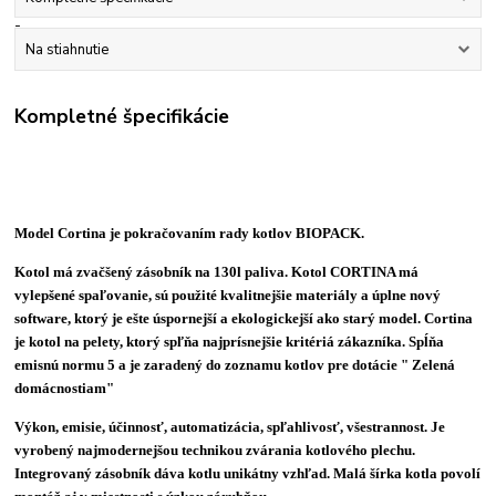
Na stiahnutie
Kompletné špecifikácie
Model Cortina je pokračovaním rady kotlov BIOPACK.
Kotol má zvačšený zásobník na 130l paliva. Kotol CORTINA má
vylepšené spaľovanie, sú použité kvalitnejšie materiály a úplne nový
software, ktorý je ešte úspornejší a ekologickejší ako starý model. Cortina
je kotol na pelety, ktorý spľňa najprísnejšie kritériá zákazníka. Spĺňa
emisnú normu 5 a je zaradený do zoznamu kotlov pre dotácie " Zelená
domácnostiam"
Výkon, emisie, účinnosť, automatizácia, spľahlivosť, všestrannost. Je
vyrobený najmodernejšou technikou zvárania kotlového plechu.
Integrovaný zásobník dáva kotlu unikátny vzhľad. Malá šírka kotla povolí