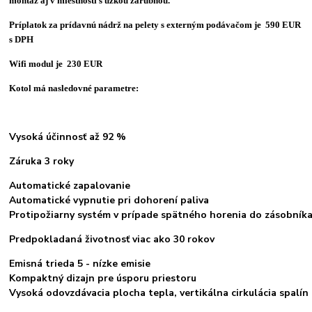
montáž aj v miestnosti s úzkou zárubňou.
Príplatok za prídavnú nádrž na pelety s externým podávačom je 590 EUR
s DPH
Wifi modul je 230 EUR
Kotol má nasledovné parametre:
Vysoká účinnosť až 92 %
Záruka 3 roky
Automatické zapalovanie
Automatické vypnutie pri dohorení paliva
Protipožiarny systém v prípade spätného horenia do zá
Predpokladaná životnosť viac ako 30 rokov
Emisná trieda 5 - nízke emisie
Kompaktný dizajn pre úsporu priestoru
Vysoká odovzdávacia plocha tepla, vertikálna cirkulácia spalín 