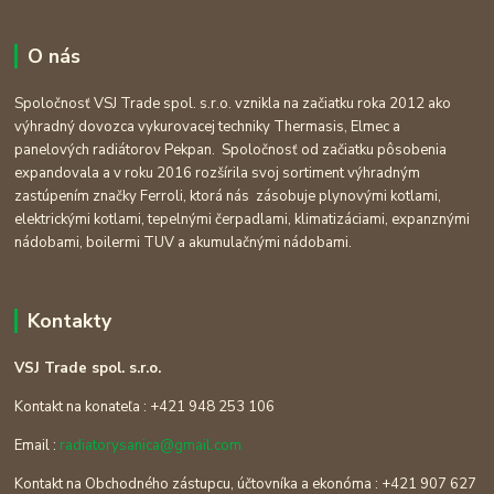
O nás
Spoločnosť VSJ Trade spol. s.r.o. vznikla na začiatku roka 2012 ako
výhradný dovozca vykurovacej techniky Thermasis, Elmec a
panelových radiátorov Pekpan. Spoločnosť od začiatku pôsobenia
expandovala a v roku 2016 rozšírila svoj sortiment výhradným
zastúpením značky Ferroli, ktorá nás zásobuje plynovými kotlami,
elektrickými kotlami, tepelnými čerpadlami, klimatizáciami, expanznými
nádobami, boilermi TUV a akumulačnými nádobami.
Kontakty
VSJ Trade spol. s.r.o.
Kontakt na konateľa : +421 948 253 106
Email :
radiatorysanica@gmail.com
Kontakt na Obchodného zástupcu, účtovníka a ekonóma : +421 907 627