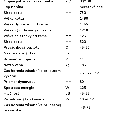
Objem palivového zásobníka
kg/L
80/130
Typ horáka
nerezová oceľ
Šírka kotla
mm
730
Výška kotla
mm
1490
Výška dymovodu od zeme
mm
1365
Výška vývodu vody od zeme
mm
1210
Výška spiatočky od zeme
mm
325
Šírka kotla
mm
520
Prevádzková teplota
C
45-80
Max pracovný tlak
bar
3
Rozmer pripojenia
R
1"
Netto váha
kg
185
Čas horenia zásobníka pri plnom
h
viac ako 12
výkone
Priemer dymovodu
mm
80
Spotreba energie
W
125
Hlučnosť
dB
45-55
Požadovaný ťah komína
Pa
10 až 12
Čas horenia zásobníka pri bežnej
h
48-72
prevádzke