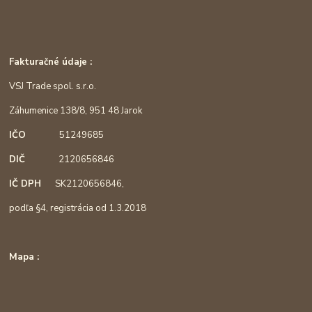
Fakturačné údaje :
VSJ Trade spol. s.r.o.
Záhumenice 138/8, 951 48 Jarok
IČO
51249685
DIČ
2120656846
IČ DPH
SK2120656846,
podľa §4, registrácia od 1.3.2018
Mapa :