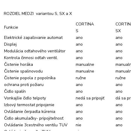
ROZDIEL MEDZI variantou S, SX a X
CORTINA
CORTI
Funkcie
S
SX
Elektrické zapaľovanie automat
ano
ano
Displej
ano
ano
Modulácia odťahového ventilátor
ano
ano
Kontrola činnosi odťah ventil.
ano
ano
Čistenie horáka
manualne
manual
Čistenie spalinovodu
manualne
manual
Čistenie popola z popolníka
ručne
ručne
ochrana proti požiaru
ano
ano
Čidlo spalín
ano
ano
Vonkajšie čidlo telpoty
nedá sa pripojiť
dá sa pri
Izbový termostat pripojenie
ano
ano
Ovládanie čerpadla kúrenia
ano
ano
Čidlo akumulačky- pripojiteľnosť
ano
ano
Ovládanie 3cestného ventilu TUV
nie
ano