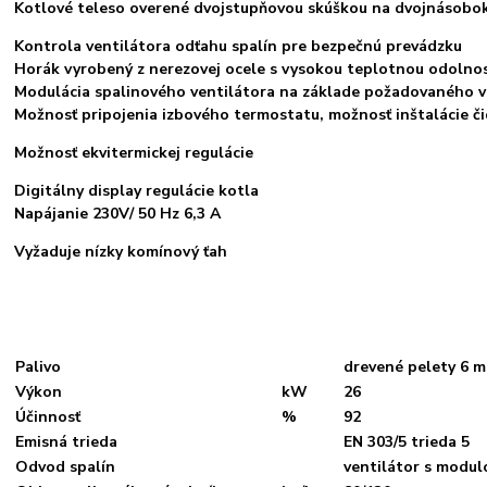
Kotlové teleso overené dvojstupňovou skúškou na dvojnásobok
Kontrola ventilátora odťahu spalín pre bezpečnú prevádzku
Horák vyrobený z nerezovej ocele s vysokou teplotnou odolno
Modulácia spalinového ventilátora na základe požadovaného 
Možnosť pripojenia izbového termostatu, možnosť inštalácie č
Možnosť ekvitermickej regulácie
Digitálny display regulácie kotla
Napájanie 230V/ 50 Hz 6,3 A
Vyžaduje nízky komínový ťah
Palivo
drevené pelety 6 
Výkon
kW
26
Účinnosť
%
92
Emisná trieda
EN 303/5 trieda 5
Odvod spalín
ventilátor s modu