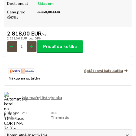
Dostupnosť
Skladom
Cena pred
3 950,00 EUR
zľavou
2 818,00 EUR
/
ks
2 291,06 EUR
bez DPH
Pridať do košíka
Splátková kalkulačka
Nákup na splátky
Informačný list výrobku
Číslo produktu:
011
Výrobca:
Thermasis
Kompletné špecifikácie