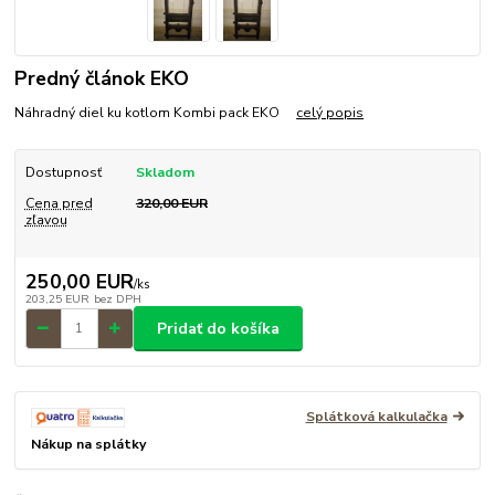
Predný článok EKO
Náhradný diel ku kotlom Kombi pack EKO
celý popis
Dostupnosť
Skladom
Cena pred
320,00 EUR
zľavou
250,00 EUR
/
ks
203,25 EUR
bez DPH
Pridať do košíka
Splátková kalkulačka
Nákup na splátky