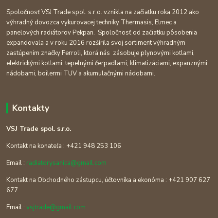
Spoločnosť VSJ Trade spol. s.r.o. vznikla na začiatku roka 2012 ako
výhradný dovozca vykurovacej techniky Thermasis, Elmec a
panelových radiátorov Pekpan. Spoločnosť od začiatku pôsobenia
expandovala a v roku 2016 rozšírila svoj sortiment výhradným
zastúpením značky Ferroli, ktorá nás zásobuje plynovými kotlami,
elektrickými kotlami, tepelnými čerpadlami, klimatizáciami, expanznými
nádobami, boilermi TUV a akumulačnými nádobami.
Kontakty
VSJ Trade spol. s.r.o.
Kontakt na konateľa : +421 948 253 106
Email :
radiatorysanica@gmail.com
Kontakt na Obchodného zástupcu, účtovníka a ekonóma : +421 907 627
677
Email :
vsjtrade@gmail.com