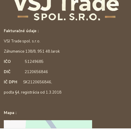
Fakturačné údaje :
VSJ Trade spol. s.r.o.
Záhumenice 138/8, 951 48 Jarok
IČO
51249685
DIČ
2120656846
IČ DPH
SK2120656846,
podľa §4, registrácia od 1.3.2018
Mapa :