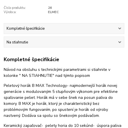
Číslo produktu:
26
Výrobca:
ELMEC
Kompletné špecifikácie
Na stiahnutie
Kompletné špecifikácie
Návod na obsluhu s technickými parametrami si stiahnite v
kolonke " NA STIAHNUTIE" nad týmto popisom
Peletový horák B MAX Technology- najmodernejší horák novej
generácie s modulovaným 5 stupňovým výkonom pre efektívne
spaľovanie peliet. Horák má v sebe šnek na posun paliva do
komory. B MAX je horák, ktorý je charakteristický bez
problémovým fungovaním, po spustení je horák od výroby
nastvený. Dodáva sa spolu so šnekovým podávačom.
Keramický zapaľovač- pelety horia do 10 sekúnd- úspora paliva