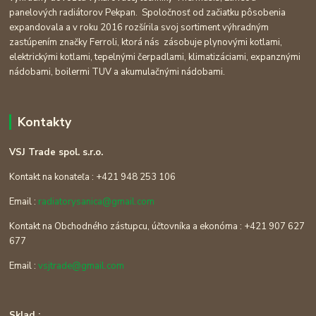
panelových radiátorov Pekpan. Spoločnosť od začiatku pôsobenia
expandovala a v roku 2016 rozšírila svoj sortiment výhradným
zastúpením značky Ferroli, ktorá nás zásobuje plynovými kotlami,
elektrickými kotlami, tepelnými čerpadlami, klimatizáciami, expanznými
nádobami, boilermi TUV a akumulačnými nádobami.
Kontakty
VSJ Trade spol. s.r.o.
Kontakt na konateľa : +421 948 253 106
Email :
radiatorysanica@gmail.com
Kontakt na Obchodného zástupcu, účtovníka a ekonóma : +421 907 627
677
Email :
vsjtrade@gmail.com
Sklad :