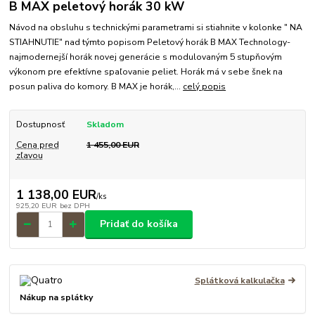
B MAX peletový horák 30 kW
Návod na obsluhu s technickými parametrami si stiahnite v kolonke " NA
STIAHNUTIE" nad týmto popisom Peletový horák B MAX Technology-
najmodernejší horák novej generácie s modulovaným 5 stupňovým
výkonom pre efektívne spaľovanie peliet. Horák má v sebe šnek na
posun paliva do komory. B MAX je horák,...
celý popis
Dostupnosť
Skladom
Cena pred
1 455,00 EUR
zľavou
1 138,00 EUR
/
ks
925,20 EUR
bez DPH
Pridať do košíka
Splátková kalkulačka
Nákup na splátky