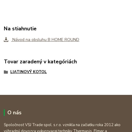
Na stiahnutie
Návod na obsluhu B HOME ROUND
Tovar zaradený v kategóriách
LIATINOVÝ KOTOL
O nás
Spoločnosť VSJ Trade spol. s.r.o. vznikla na začiatku roka 2012 ako
výhradný dovozca vykurovacej techniky Thermasis, Elmec a