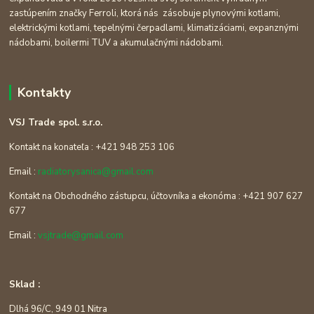
zastúpením značky Ferroli, ktorá nás zásobuje plynovými kotlami,
elektrickými kotlami, tepelnými čerpadlami, klimatizáciami, expanznými
nádobami, boilermi TUV a akumulačnými nádobami.
Kontakty
VSJ Trade spol. s.r.o.
Kontakt na konateľa : +421 948 253 106
Email :
radiatorysanica@gmail.com
Kontakt na Obchodného zástupcu, účtovníka a ekonóma : +421 907 627
677
Email :
vsjtrade@gmail.com
Sklad :
Dlhá 96/C, 949 01 Nitra