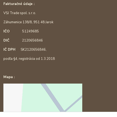
Fakturačné údaje :
VSJ Trade spol. s.r.o.
Záhumenice 138/8, 951 48 Jarok
IČO
51249685
DIČ
2120656846
IČ DPH
SK2120656846,
podľa §4, registrácia od 1.3.2018
Mapa :