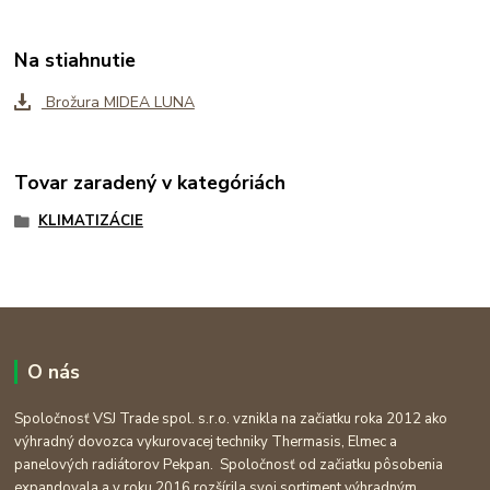
Na stiahnutie
Brožura MIDEA LUNA
Tovar zaradený v kategóriách
KLIMATIZÁCIE
O nás
Spoločnosť VSJ Trade spol. s.r.o. vznikla na začiatku roka 2012 ako
výhradný dovozca vykurovacej techniky Thermasis, Elmec a
panelových radiátorov Pekpan. Spoločnosť od začiatku pôsobenia
expandovala a v roku 2016 rozšírila svoj sortiment výhradným