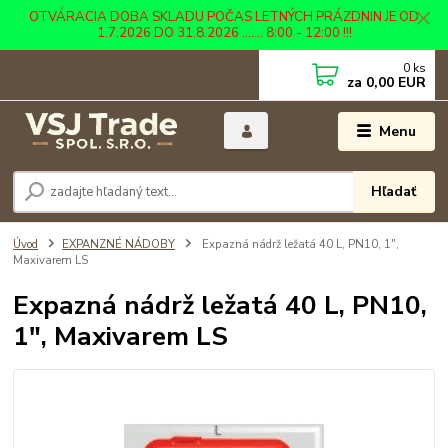
OTVÁRACIA DOBA SKLADU POČAS LETNÝCH PRÁZDNIN JE OD
1.7.2026 DO 31.8.2026 ....... 8:00 - 12:00 !!!
0
ks
za
0,00 EUR
Menu
Hľadať
Úvod
EXPANZNÉ NÁDOBY
Expazná nádrž ležatá 40 L, PN10, 1",
Maxivarem LS
Expazná nádrž ležatá 40 L, PN10,
1", Maxivarem LS