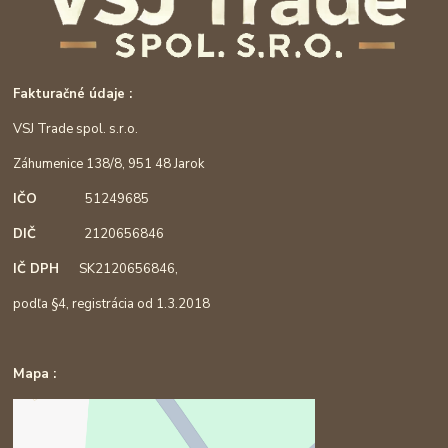
Fakturačné údaje :
VSJ Trade spol. s.r.o.
Záhumenice 138/8, 951 48 Jarok
IČO
51249685
DIČ
2120656846
IČ DPH
SK2120656846,
podľa §4, registrácia od 1.3.2018
Mapa :