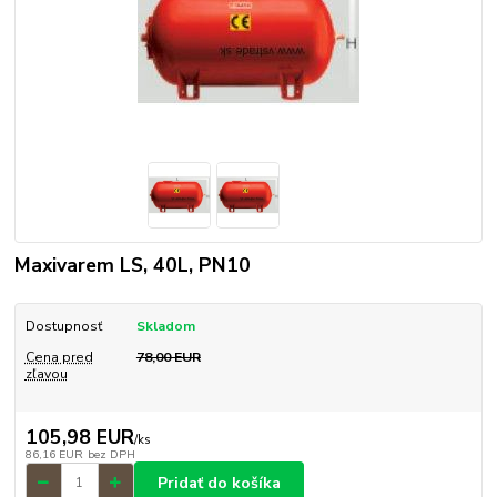
Maxivarem LS, 40L, PN10
Dostupnosť
Skladom
Cena pred
78,00 EUR
zľavou
105,98 EUR
/
ks
86,16 EUR
bez DPH
Pridať do košíka