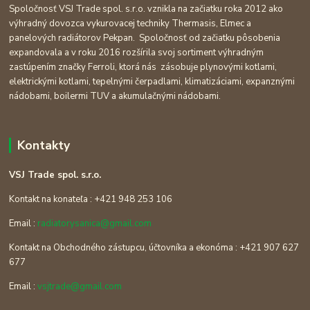
Spoločnosť VSJ Trade spol. s.r.o. vznikla na začiatku roka 2012 ako
výhradný dovozca vykurovacej techniky Thermasis, Elmec a
panelových radiátorov Pekpan. Spoločnosť od začiatku pôsobenia
expandovala a v roku 2016 rozšírila svoj sortiment výhradným
zastúpením značky Ferroli, ktorá nás zásobuje plynovými kotlami,
elektrickými kotlami, tepelnými čerpadlami, klimatizáciami, expanznými
nádobami, boilermi TUV a akumulačnými nádobami.
Kontakty
VSJ Trade spol. s.r.o.
Kontakt na konateľa : +421 948 253 106
Email :
radiatorysanica@gmail.com
Kontakt na Obchodného zástupcu, účtovníka a ekonóma : +421 907 627
677
Email :
vsjtrade@gmail.com