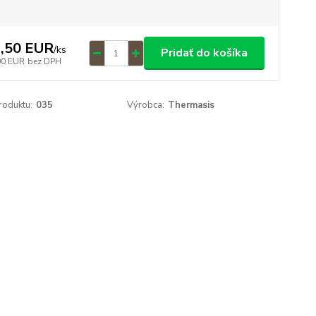
,50 EUR
/
ks
Pridať do košíka
00 EUR
bez DPH
roduktu:
035
Výrobca:
Thermasis