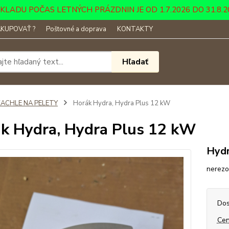
DU POČAS LETNÝCH PRÁZDNIN JE OD 1.7.2026 DO 31.8.2026 ....
KUPOVAŤ ?
Poštovné a doprava
KONTAKTY
Hľadať
KACHLE NA PELETY
Horák Hydra, Hydra Plus 12 kW
k Hydra, Hydra Plus 12 kW
Hydr
nerezo
Dos
Cen