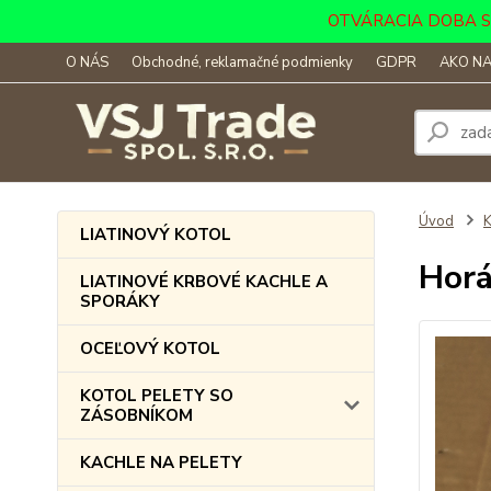
OTVÁRACIA DOBA SKLA
O NÁS
Obchodné, reklamačné podmienky
GDPR
AKO NA
Úvod
LIATINOVÝ KOTOL
Horá
LIATINOVÉ KRBOVÉ KACHLE A
SPORÁKY
OCEĽOVÝ KOTOL
KOTOL PELETY SO
ZÁSOBNÍKOM
KACHLE NA PELETY