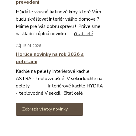
prevedení
Hľadáte vkusné liatinové krby, ktoré Vám
budú skrášľovať interiér vášho domova ?
Máme pre Vás dobrú správu ! Práve sme
naskladnili úplnú novinku - ...
čítať celé
15.01.2026
Horúce novinky na rok 2026 s
peletami
Kachle na pelety Interiérové kachle
ASTRA - teplovzdušné V sekcii kachle na
pelety Interiérové kachle HYDRA
- teplovodné V sekcii...
čítať celé
Zobraziť všetky novinky