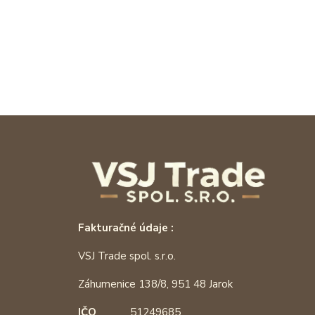
Fakturačné údaje :
VSJ Trade spol. s.r.o.
Záhumenice 138/8, 951 48 Jarok
IČO
51249685