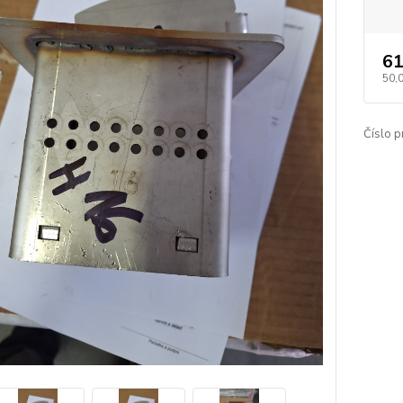
61
50,
Číslo p