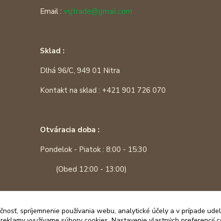
Email :
vsjtrade@gmail.com
Sklad :
Dlhá 96/C, 949 01 Nitra
Kontakt na sklad : +421 901 726 070
Otváracia doba :
Pondelok - Piatok : 8:00 - 15:30
(Obed 12:00 - 13:00)
čnosť, spríjemnenie používania webu, analytické účely a v prípade udel
a reklamy využívame súbory cookies. Nastavenie vlastných preferencií 