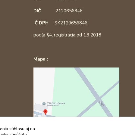
DIČ
2120656846
IČ DPH
SK2120656846,
podľa §4, registrácia od 1.3.2018
Mapa :
enia súhlasu aj na
cookies môžete