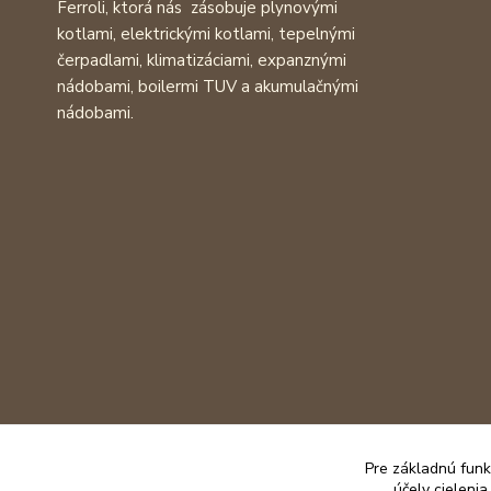
Ferroli, ktorá nás zásobuje plynovými
kotlami, elektrickými kotlami, tepelnými
čerpadlami, klimatizáciami, expanznými
nádobami, boilermi TUV a akumulačnými
nádobami.
Pre základnú funk
účely cieleni