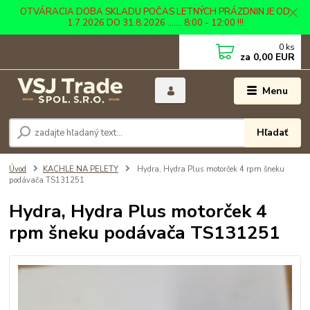
OTVÁRACIA DOBA SKLADU POČAS LETNÝCH PRÁZDNIN JE OD
1.7.2026 DO 31.8.2026 ....... 8:00 - 12:00 !!!
0
ks
za
0,00 EUR
Menu
Hľadať
Úvod
KACHLE NA PELETY
Hydra, Hydra Plus motorček 4 rpm šneku
podávača TS131251
Hydra, Hydra Plus motorček 4
rpm šneku podávača TS131251