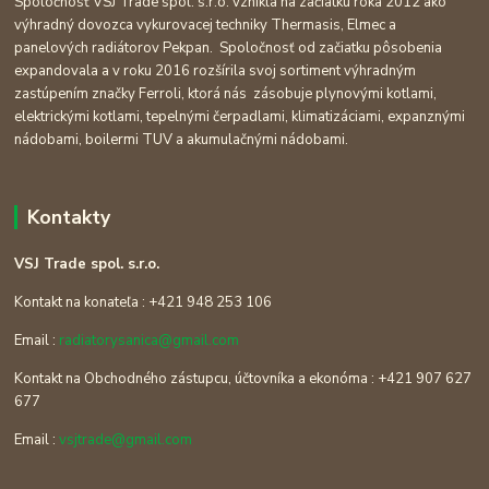
Spoločnosť VSJ Trade spol. s.r.o. vznikla na začiatku roka 2012 ako
výhradný dovozca vykurovacej techniky Thermasis, Elmec a
panelových radiátorov Pekpan. Spoločnosť od začiatku pôsobenia
expandovala a v roku 2016 rozšírila svoj sortiment výhradným
zastúpením značky Ferroli, ktorá nás zásobuje plynovými kotlami,
elektrickými kotlami, tepelnými čerpadlami, klimatizáciami, expanznými
nádobami, boilermi TUV a akumulačnými nádobami.
Kontakty
VSJ Trade spol. s.r.o.
Kontakt na konateľa : +421 948 253 106
Email :
radiatorysanica@gmail.com
Kontakt na Obchodného zástupcu, účtovníka a ekonóma : +421 907 627
677
Email :
vsjtrade@gmail.com