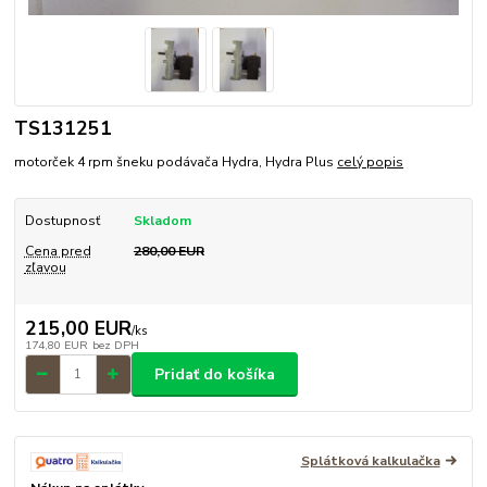
TS131251
motorček 4 rpm šneku podávača Hydra, Hydra Plus
celý popis
Dostupnosť
Skladom
Cena pred
280,00 EUR
zľavou
215,00 EUR
/
ks
174,80 EUR
bez DPH
Pridať do košíka
Splátková kalkulačka