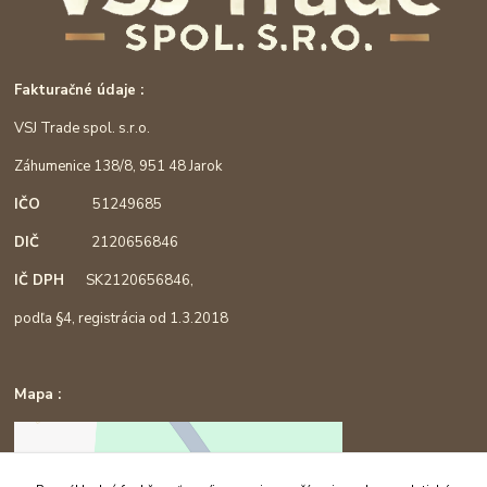
Fakturačné údaje :
VSJ Trade spol. s.r.o.
Záhumenice 138/8, 951 48 Jarok
IČO
51249685
DIČ
2120656846
IČ DPH
SK2120656846,
podľa §4, registrácia od 1.3.2018
Mapa :