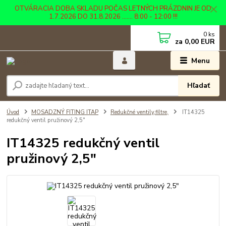
OTVÁRACIA DOBA SKLADU POČAS LETNÝCH PRÁZDNIN JE OD
1.7.2026 DO 31.8.2026 ....... 8:00 - 12:00 !!!
0
ks
za
0,00 EUR
Menu
Hľadať
Úvod
MOSADZNÝ FITING ITAP
Redukčné ventily,filtre,
IT14325
redukčný ventil pružinový 2,5"
IT14325 redukčný ventil
pružinový 2,5"