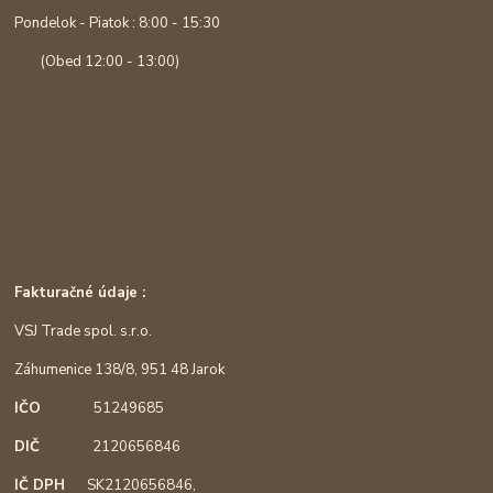
Pondelok - Piatok : 8:00 - 15:30
(Obed 12:00 - 13:00)
Fakturačné údaje :
VSJ Trade spol. s.r.o.
Záhumenice 138/8, 951 48 Jarok
IČO
51249685
DIČ
2120656846
IČ DPH
SK2120656846,