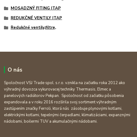
MOSADZNÝ FITING ITAP
REDUKČNÉ VENTILY ITAP
Redukčné ventily,filtre,
O nás
Spoločnosť VSJ Trade spol. s.r.o. vznikla na začiatku roka 2012 ako
výhradný dovozca vykurovacej techniky Thermasis, Elmec a
panelových radiátorov Pekpan. Spoločnosť od začiatku pôsobenia
expandovala a v roku 2016 rozšírila svoj sortiment výhradným
zastúpením značky Ferroli, ktorá nás zásobuje plynovými kotlami,
elektrickými kotlami, tepelnými čerpadlami, klimatizáciami, expanznými
nádobami, boilermi TUV a akumulačnými nádobami.