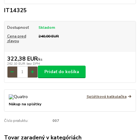
IT14325
Dostupnosť
Skladom
Cena pred
240,00 EUR
zľavou
322,38 EUR
/
ks
262,10 EUR
bez DPH
Pridať do košíka
Splátková kalkulačka
Nákup na splátky
Číslo produktu:
007
Tovar zaradený v kategóriách