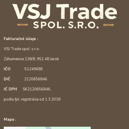
Fakturačné údaje :
VSJ Trade spol. s.r.o.
Záhumenice 138/8, 951 48 Jarok
IČO
51249685
DIČ
2120656846
IČ DPH
SK2120656846,
podľa §4, registrácia od 1.3.2018
Mapa :