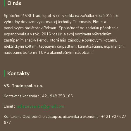
O nás
Spoločnosť VSJ Trade spol. s.r.o. vznikla na začiatku roka 2012 ako
výhradný dovozca vykurovacej techniky Thermasis, Elmec a
panelových radiátorov Pekpan. Spoločnosť od začiatku pôsobenia
expandovala a v roku 2016 rozšírila svoj sortiment výhradným
zastúpením značky Ferroli, ktorá nás zásobuje plynovými kotlami,
elektrickými kotlami, tepelnými čerpadlami, klimatizáciami, expanznými
nádobami, boilermi TUV a akumulačnými nádobami.
Kontakty
VSJ Trade spol. s.r.o.
Kontakt na konateľa : +421 948 253 106
Email :
radiatorysanica@gmail.com
Kontakt na Obchodného zástupcu, účtovníka a ekonóma : +421 907 627
677