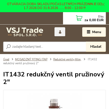
OTVÁRACIA DOBA SKLADU POČAS LETNÝCH PRÁZDNIN JE OD
1.7.2026 DO 31.8.2026 ....... 8:00 - 12:00 !!!
0
ks
za
0,00 EUR
Menu
Hľadať
Úvod
MOSADZNÝ FITING ITAP
Redukčné ventily,filtre,
IT1432
redukčný ventil pružinový 2"
IT1432 redukčný ventil pružinový
2"