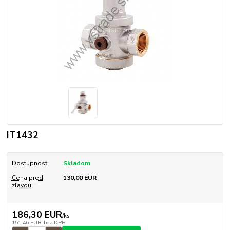
IT1432
Dostupnosť
Skladom
Cena pred
130,00 EUR
zľavou
186,30 EUR
/
ks
151,46 EUR
bez DPH