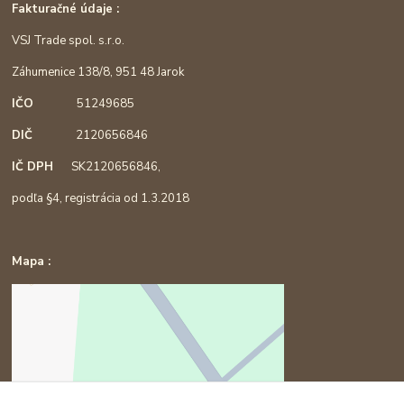
Fakturačné údaje :
VSJ Trade spol. s.r.o.
Záhumenice 138/8, 951 48 Jarok
IČO
51249685
DIČ
2120656846
IČ DPH
SK2120656846,
podľa §4, registrácia od 1.3.2018
Mapa :