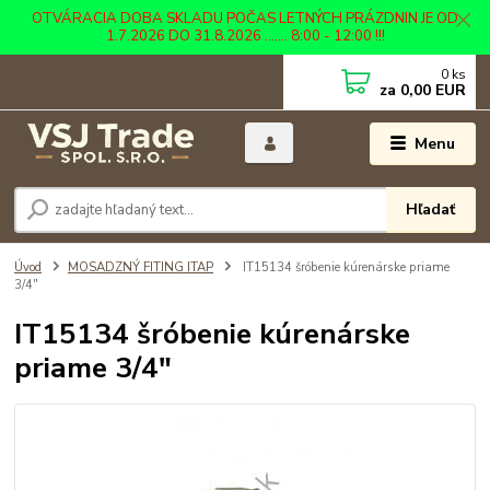
OTVÁRACIA DOBA SKLADU POČAS LETNÝCH PRÁZDNIN JE OD
1.7.2026 DO 31.8.2026 ....... 8:00 - 12:00 !!!
0
ks
za
0,00 EUR
Menu
Hľadať
Úvod
MOSADZNÝ FITING ITAP
IT15134 šróbenie kúrenárske priame
3/4"
IT15134 šróbenie kúrenárske
priame 3/4"