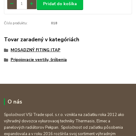
Pridať do košíka
Číslo produktu:
018
Tovar zaradený v kategóriách
MOSADZNÝ FITING ITAP
Pripojovacie ventily, šróbenia
O nás
Spoločnosť VSJ Trade spol. s.r.o. vznikla na začiatku roka 2012 ako
výhradný dovozca vykurovacej techniky Thermasis, Elmec a
panelových radiátorov Pekpan. Spoločnosť od začiatku pôsobenia
expandovala a v roku 2016 rozšírila svoj sortiment výhradným