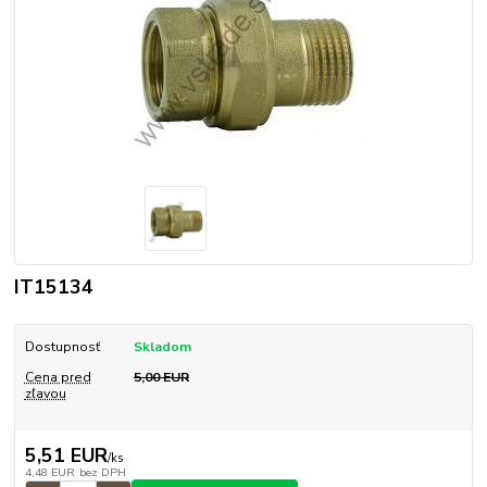
IT15134
Dostupnosť
Skladom
Cena pred
5,00 EUR
zľavou
5,51 EUR
/
ks
4,48 EUR
bez DPH