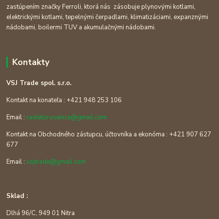
zastúpením značky Ferroli, ktorá nás zásobuje plynovými kotlami,
elektrickými kotlami, tepelnými čerpadlami, klimatizáciami, expanznými
nádobami, boilermi TUV a akumulačnými nádobami.
Kontakty
VSJ Trade spol. s.r.o.
Kontakt na konateľa : +421 948 253 106
Email :
radiatorysanica@gmail.com
Kontakt na Obchodného zástupcu, účtovníka a ekonóma : +421 907 627
677
Email :
vsjtrade@gmail.com
Sklad :
Dlhá 96/C, 949 01 Nitra