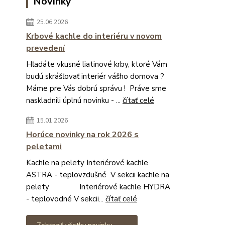
Novinky
25.06.2026
Krbové kachle do interiéru v novom
prevedení
Hľadáte vkusné liatinové krby, ktoré Vám
budú skrášľovať interiér vášho domova ?
Máme pre Vás dobrú správu ! Práve sme
naskladnili úplnú novinku - ...
čítať celé
15.01.2026
Horúce novinky na rok 2026 s
peletami
Kachle na pelety Interiérové kachle
ASTRA - teplovzdušné V sekcii kachle na
pelety Interiérové kachle HYDRA
- teplovodné V sekcii...
čítať celé