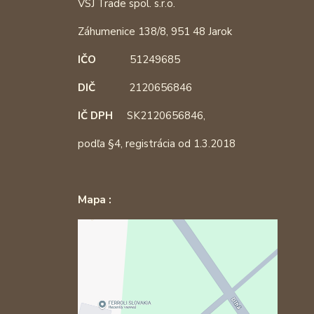
VSJ Trade spol. s.r.o.
Záhumenice 138/8, 951 48 Jarok
IČO
51249685
DIČ
2120656846
IČ DPH
SK2120656846,
podľa §4, registrácia od 1.3.2018
Mapa :