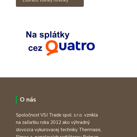
Zobraziť všetky novinky
O nás
Spoločnosť VSJ Trade spol. s.r.o. vznikla
na začiatku roka 2012 ako výhradný
dovozca vykurovacej techniky Thermasis,