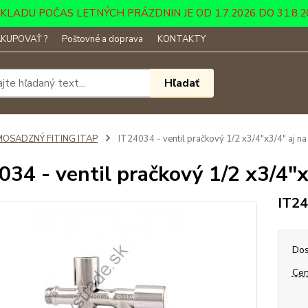
DU POČAS LETNÝCH PRÁZDNIN JE OD 1.7.2026 DO 31.8.2026 ....
KUPOVAŤ ?
Poštovné a doprava
KONTAKTY
Hľadať
MOSADZNÝ FITING ITAP
IT24034 - ventil pračkový 1/2 x3/4"x3/4" aj n
034 - ventil pračkový 1/2 x3/4"
IT2
Dos
Cen