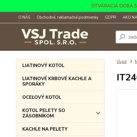
OTVÁRACIA DOBA SKLA
O NÁS
Obchodné, reklamačné podmienky
GDPR
AKO NA
Úvod
LIATINOVÝ KOTOL
IT24
LIATINOVÉ KRBOVÉ KACHLE A
SPORÁKY
OCEĽOVÝ KOTOL
KOTOL PELETY SO
ZÁSOBNÍKOM
KACHLE NA PELETY