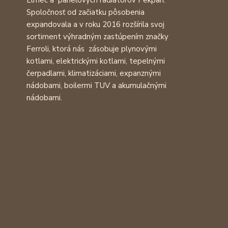
Elmec a panelových radiátorov Pekpan.
Spoločnosť od začiatku pôsobenia
expandovala a v roku 2016 rozšírila svoj
sortiment výhradným zastúpením značky
Ferroli, ktorá nás zásobuje plynovými
kotlami, elektrickými kotlami, tepelnými
čerpadlami, klimatizáciami, expanznými
nádobami, boilermi TUV a akumulačnými
nádobami.