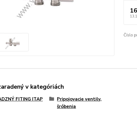
16
13,
Číslo p
zaradený v kategóriách
DZNÝ FITING ITAP
Pripojovacie ventily,
šróbenia