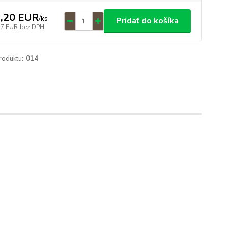
,20 EUR
/
ks
Pridať do košíka
17 EUR
bez DPH
roduktu:
014