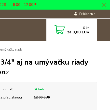
... 8:00 - 12:00 !!!
Prihlásenie
0
ks
za
0,00 EUR
a umývačku riady
x3/4" aj na umývačku riady
4012
tupnosť
Skladom
a pred zľavou
12,00 EUR