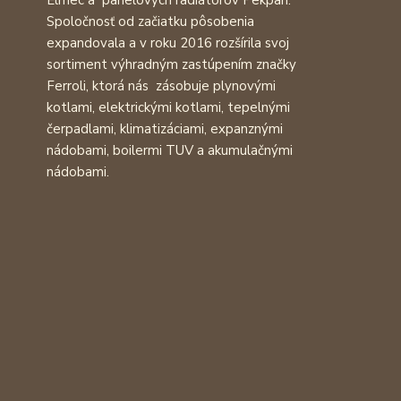
Elmec a panelových radiátorov Pekpan.
Spoločnosť od začiatku pôsobenia
expandovala a v roku 2016 rozšírila svoj
sortiment výhradným zastúpením značky
Ferroli, ktorá nás zásobuje plynovými
kotlami, elektrickými kotlami, tepelnými
čerpadlami, klimatizáciami, expanznými
nádobami, boilermi TUV a akumulačnými
nádobami.