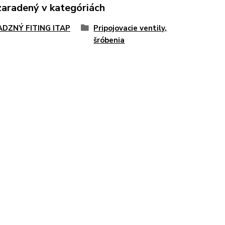
zaradený v kategóriách
DZNÝ FITING ITAP
Pripojovacie ventily,
šróbenia