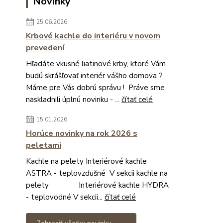
Novinky
25.06.2026
Krbové kachle do interiéru v novom
prevedení
Hľadáte vkusné liatinové krby, ktoré Vám
budú skrášľovať interiér vášho domova ?
Máme pre Vás dobrú správu ! Práve sme
naskladnili úplnú novinku - ...
čítať celé
15.01.2026
Horúce novinky na rok 2026 s
peletami
Kachle na pelety Interiérové kachle
ASTRA - teplovzdušné V sekcii kachle na
pelety Interiérové kachle HYDRA
- teplovodné V sekcii...
čítať celé