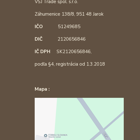
VSJ Trade spol. s.r.o.
Záhumenice 138/8, 951 48 Jarok
IČO
51249685
DIČ
2120656846
IČ DPH
SK2120656846,
podľa §4, registrácia od 1.3.2018
Mapa :