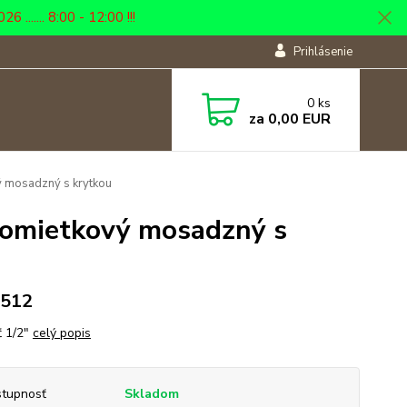
... 8:00 - 12:00 !!!
Prihlásenie
0
ks
za
0,00 EUR
ý mosadzný s krytkou
odomietkový mosadzný s
4512
ť 1/2"
celý popis
tupnosť
Skladom