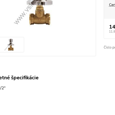
Cen
14
11,
Číslo p
tné špecifikácie
/2"