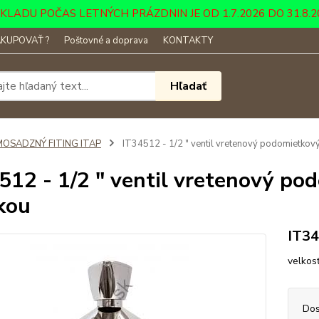
DU POČAS LETNÝCH PRÁZDNIN JE OD 1.7.2026 DO 31.8.2026 ....
KUPOVAŤ ?
Poštovné a doprava
KONTAKTY
Hľadať
MOSADZNÝ FITING ITAP
IT34512 - 1/2 " ventil vretenový podomietkov
512 - 1/2 " ventil vretenový p
kou
IT3
velkos
Dos