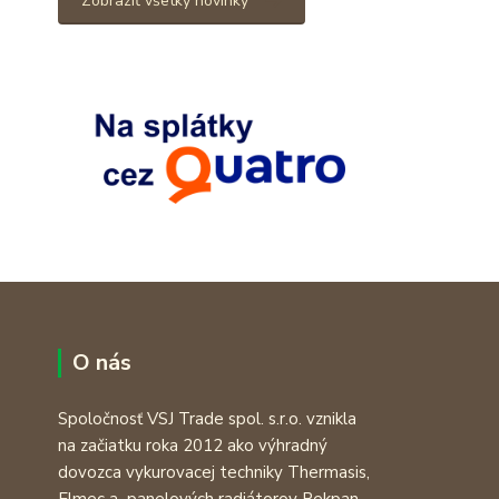
Zobraziť všetky novinky
O nás
Spoločnosť VSJ Trade spol. s.r.o. vznikla
na začiatku roka 2012 ako výhradný
dovozca vykurovacej techniky Thermasis,