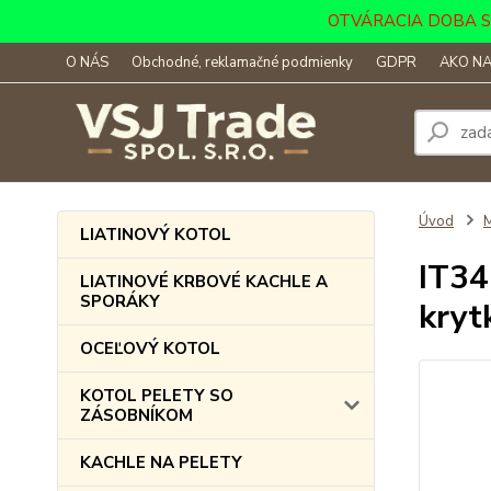
OTVÁRACIA DOBA SKLA
O NÁS
Obchodné, reklamačné podmienky
GDPR
AKO NA
Úvod
LIATINOVÝ KOTOL
IT34
LIATINOVÉ KRBOVÉ KACHLE A
SPORÁKY
kryt
OCEĽOVÝ KOTOL
KOTOL PELETY SO
ZÁSOBNÍKOM
KACHLE NA PELETY