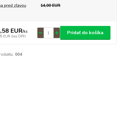
a pred zľavou
14,00 EUR
,58 EUR
/
ks
Pridať do košíka
85 EUR
bez DPH
roduktu:
004