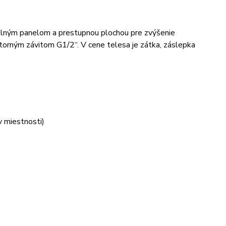
elným panelom a prestupnou plochou pre zvýšenie
útorným závitom G1/2“. V cene telesa je zátka, záslepka
v miestnosti)