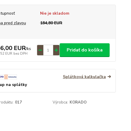
tupnosť
Nie je skladom
a pred zľavou
184,80 EUR
6,00 EUR
/
ks
Pridať do košíka
,52 EUR
bez DPH
Splátková kalkulačka
up na splátky
roduktu:
017
Výrobca:
KORADO