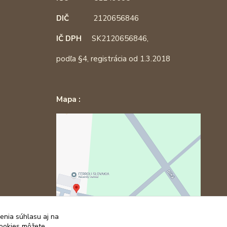
DIČ
2120656846
IČ DPH
SK2120656846,
podľa §4, registrácia od 1.3.2018
Mapa :
enia súhlasu aj na
cookies môžete