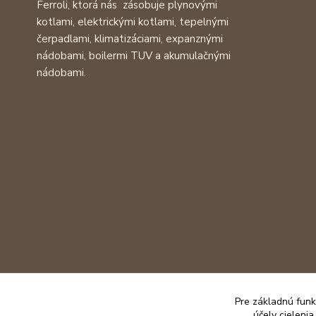
Ferroli, ktorá nás zásobuje plynovými
kotlami, elektrickými kotlami, tepelnými
čerpadlami, klimatizáciami, expanznými
nádobami, boilermi TUV a akumulačnými
nádobami.
Pre základnú funk
účely cieleni