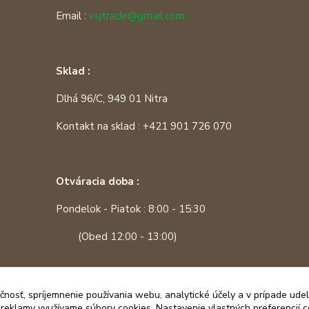
Email :
vsjtrade@gmail.com
Sklad :
Dlhá 96/C, 949 01 Nitra
Kontakt na sklad : +421 901 726 070
Otváracia doba :
Pondelok - Piatok : 8:00 - 15:30
(Obed 12:00 - 13:00)
čnosť, spríjemnenie používania webu, analytické účely a v prípade udel
a reklamy využívame súbory cookies. Nastavenie vlastných preferencií 