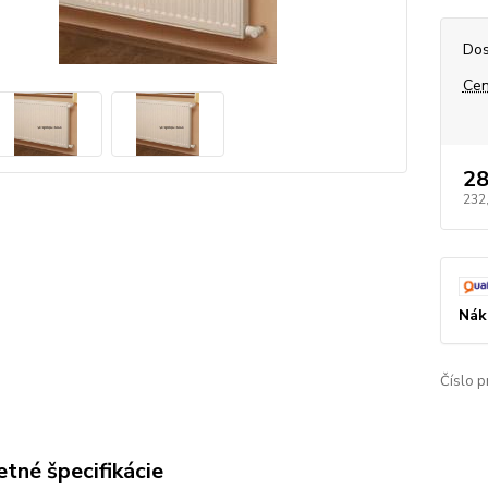
Dos
Cen
28
232
Nák
Číslo p
tné špecifikácie