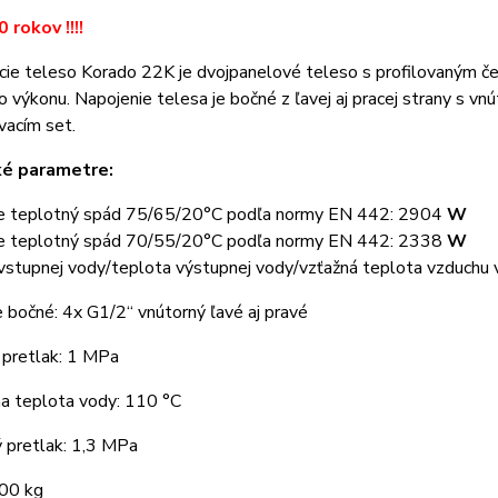
0 rokov !!!!
cie teleso Korado 22K je dvojpanelové teleso s profilovaným č
 výkonu. Napojenie telesa je bočné z ľavej aj pracej strany s vn
vacím set.
ké parametre:
e teplotný spád 75/65/20°C podľa normy EN 442: 2904
W
e teplotný spád 70/55/20°C podľa normy EN 442: 2338
W
vstupnej vody/teplota výstupnej vody/vzťažná teplota vzduchu 
e bočné: 4x G1/2“ vnútorný ľavé aj pravé
 pretlak: 1 MPa
a teplota vody: 110 °C
 pretlak: 1,3 MPa
,00 kg