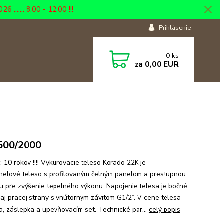
... 8:00 - 12:00 !!!
Prihlásenie
0
ks
za
0,00 EUR
500/2000
: 10 rokov !!!! Vykurovacie teleso Korado 22K je
nelové teleso s profilovaným čelným panelom a prestupnou
u pre zvýšenie tepelného výkonu. Napojenie telesa je bočné
j aj pracej strany s vnútorným závitom G1/2“. V cene telesa
ka, záslepka a upevňovacím set. Technické par...
celý popis