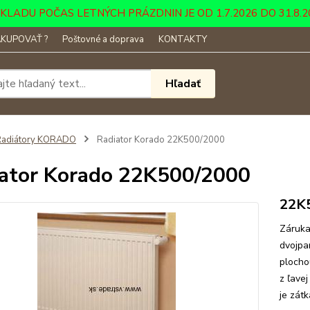
DU POČAS LETNÝCH PRÁZDNIN JE OD 1.7.2026 DO 31.8.2026 ....
KUPOVAŤ ?
Poštovné a doprava
KONTAKTY
Hľadať
Radiátory KORADO
Radiator Korado 22K500/2000
ator Korado 22K500/2000
22K
Záruka
dvojpa
plocho
z ľave
je zát