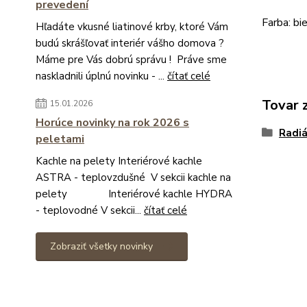
prevedení
Farba: b
Hľadáte vkusné liatinové krby, ktoré Vám
budú skrášľovať interiér vášho domova ?
Máme pre Vás dobrú správu ! Práve sme
naskladnili úplnú novinku - ...
čítať celé
Tovar 
15.01.2026
Horúce novinky na rok 2026 s
Radi
peletami
Kachle na pelety Interiérové kachle
ASTRA - teplovzdušné V sekcii kachle na
pelety Interiérové kachle HYDRA
- teplovodné V sekcii...
čítať celé
Zobraziť všetky novinky