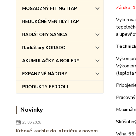
Záruka:
1
MOSADZNÝ FITING ITAP
Vykurova
REDUKČNÉ VENTILY ITAP
tepelného
a upevňo
RADIÁTORY SANICA
Technic
Radiátory KORADO
Výkon pr
AKUMULAČKY A BOILERY
Výkon pr
(teplota 
EXPANZNÉ NÁDOBY
Pripojeni
PRODUKTY FERROLI
Pracovný
Novinky
Maximáln
Skúšobný
25.06.2026
Krbové kachle do interiéru v novom
Váha: 66