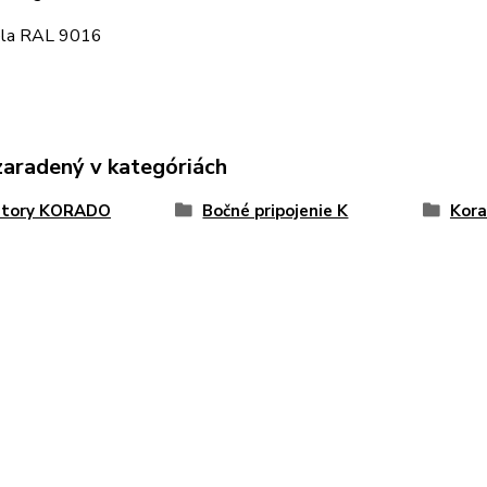
iela RAL 9016
zaradený v kategóriách
átory KORADO
Bočné pripojenie K
Kora