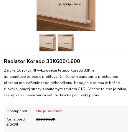
Radiator Korado 33K600/1600
Záruka: 10 rokov !!!! Vykurovacie teleso Korado 33K je
trojpanelové teleso s profilovaným čelným panelom a prestupnou
plochou pre zvýšenie tepelného výkonu. Napojenie telesa je bočné
z ľavej aj pracej strany s vnútorným závitom G1/2“. V cene telesa je zátka,
záslepka a upevňovacím set. Technické par...
celý popis
Dostupnosť
Nie je skladom
Cena pred
250,00 EUR
zľavou