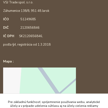
VSJ Trade spol. s.r.o.
Záhumenice 138/8, 951 48 Jarok
IČO
51249685
DIČ
2120656846
IČ DPH
SK2120656846,
podľa §4, registrácia od 1.3.2018
Mapa :
Pre základnú funkčnosť, spríjemnenie používania webu, analytické
účely a v prípade udelenia súhlasu aj na účely cielenia reklamy