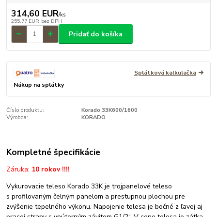
314,60 EUR
/
ks
255,77 EUR
bez DPH
Pridať do košíka
Splátková kalkulačka
Nákup na splátky
Číslo produktu:
Korado 33K600/1600
Výrobca:
KORADO
Kompletné špecifikácie
Záruka:
10 rokov !!!!
Vykurovacie teleso Korado 33K je trojpanelové teleso
s profilovaným čelným panelom a prestupnou plochou pre
zvýšenie tepelného výkonu. Napojenie telesa je bočné z ľavej aj
pracej strany s vnútorným závitom G1/2“. V cene telesa je zátka,