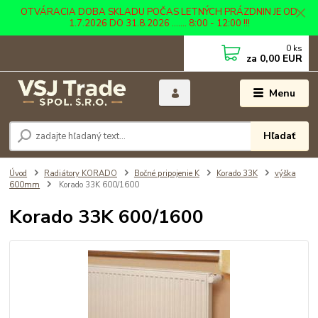
OTVÁRACIA DOBA SKLADU POČAS LETNÝCH PRÁZDNIN JE OD
1.7.2026 DO 31.8.2026 ....... 8:00 - 12:00 !!!
0
ks
za
0,00 EUR
Menu
Hľadať
Úvod
Radiátory KORADO
Bočné pripojenie K
Korado 33K
výška
600mm
Korado 33K 600/1600
Korado 33K 600/1600