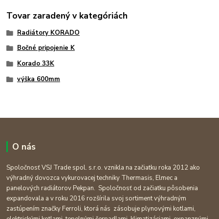
Tovar zaradený v kategóriách
Radiátory KORADO
Bočné pripojenie K
Korado 33K
výška 600mm
O nás
Spoločnosť VSJ Trade spol. s.r.o. vznikla na začiatku roka 2012 ako
výhradný dovozca vykurovacej techniky Thermasis, Elmec a
panelových radiátorov Pekpan. Spoločnosť od začiatku pôsobenia
expandovala a v roku 2016 rozšírila svoj sortiment výhradným
zastúpením značky Ferroli, ktorá nás zásobuje plynovými kotlami,
elektrickými kotlami, tepelnými čerpadlami, klimatizáciami, expanznými