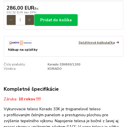
286,00 EUR
/
ks
232,52 EUR
bez DPH
Pridať do košíka
Splátková kalkulačka
Nákup na splátky
Číslo produktu:
Korado 33K600/1200
Výrobca:
KORADO
Kompletné špecifikácie
Záruka:
10 rokov !!!!
Vykurovacie teleso Korado 33K je trojpanelové teleso
s profilovaným čelným panelom a prestupnou plochou pre
zvýšenie tepelného výkonu. Napojenie telesa je bočné z ľavej aj
pracej strany s vnútorným závitom G1/2“. V cene telesa je zátka,