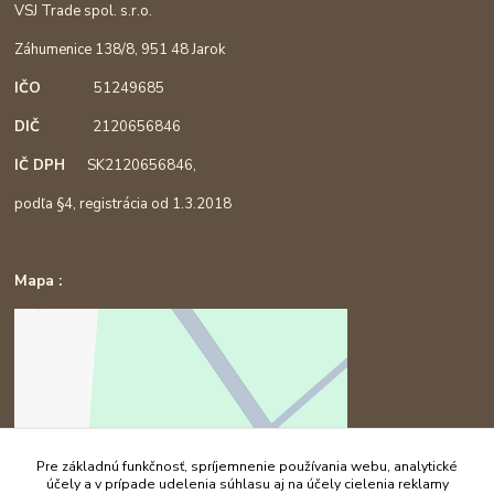
VSJ Trade spol. s.r.o.
Záhumenice 138/8, 951 48 Jarok
IČO
51249685
DIČ
2120656846
IČ DPH
SK2120656846,
podľa §4, registrácia od 1.3.2018
Mapa :
Pre základnú funkčnosť, spríjemnenie používania webu, analytické
účely a v prípade udelenia súhlasu aj na účely cielenia reklamy