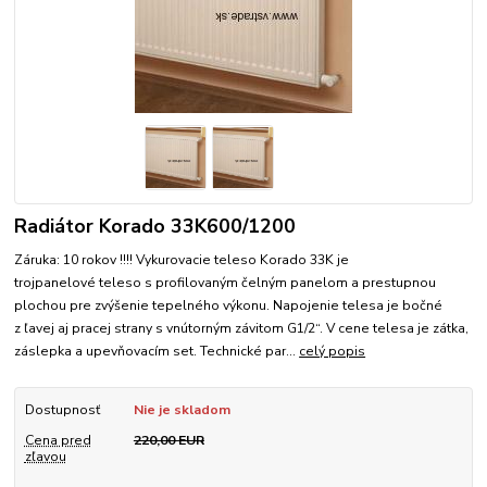
Radiátor Korado 33K600/1200
Záruka: 10 rokov !!!! Vykurovacie teleso Korado 33K je
trojpanelové teleso s profilovaným čelným panelom a prestupnou
plochou pre zvýšenie tepelného výkonu. Napojenie telesa je bočné
z ľavej aj pracej strany s vnútorným závitom G1/2“. V cene telesa je zátka,
záslepka a upevňovacím set. Technické par...
celý popis
Dostupnosť
Nie je skladom
Cena pred
220,00 EUR
zľavou