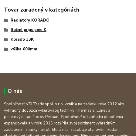
Tovar zaradený v kategóriách
Radiátory KORADO
Bočné pripojenie K
Korado 33K
výška 600mm
O nás
Spoločnosť VSJ Trade spol. s.r.o. vznikla na začiatku roka 2012 ako
výhradný dovozca vykurovacej techniky Thermasis, Elmec a
panelových radiátorov Pekpan. Spoločnosť od začiatku pôsobenia
expandovala a v roku 2016 rozšírila svoj sortiment výhradným
zastúpením značky Ferroli, ktorá nás zásobuje plynovými kotlami,
elektrickými kotlami, tepelnými čerpadlami, klimatizáciami, expanznými