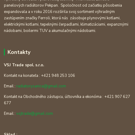
panelových radiátorov Pekpan. Spoločnosť od začiatku pôsobenia
expandovala a v roku 2016 rozšírila svoj sortiment výhradným
zastúpením značky Ferroli, ktorá nás zásobuje plynovými kotlami,
elektrickými kotlami, tepelnými čerpadlami, klimatizáciami, expanznými
nádobami, boilermi TUV a akumulačnými nádobami.
Kontakty
VSJ Trade spol. s.r.o.
Kontakt na konateľa : +421 948 253 106
Email :
radiatorysanica@gmail.com
Kontakt na Obchodného zástupcu, účtovníka a ekonóma : +421 907 627
677
Email :
vsjtrade@gmail.com
Sklad :