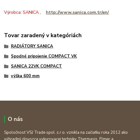
Výrobca: SANICA ,
http://www.sanica.com.tr/en/
Tovar zaradený v kategóriách
RADIÁTORY SANICA
Spodné pripojenie COMPACT VK
SANICA 22VK COMPACT
výška 600 mm
O nás
Spoločnosť VSJ Trade spol. s.r.o. vznikla na začiatku roka 2012 ako
výhradný dovozca vykurovacej techniky Thermasis, Elmec a