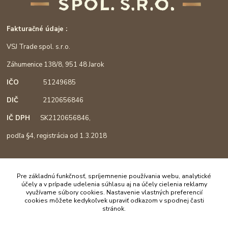
Fakturačné údaje :
VSJ Trade spol. s.r.o.
Záhumenice 138/8, 951 48 Jarok
IČO
51249685
DIČ
2120656846
IČ DPH
SK2120656846,
podľa §4, registrácia od 1.3.2018
Mapa :
Pre základnú funkčnosť, spríjemnenie používania webu, analytické
účely a v prípade udelenia súhlasu aj na účely cielenia reklamy
využívame súbory cookies. Nastavenie vlastných preferencií
cookies môžete kedykoľvek upraviť odkazom v spodnej časti
stránok.