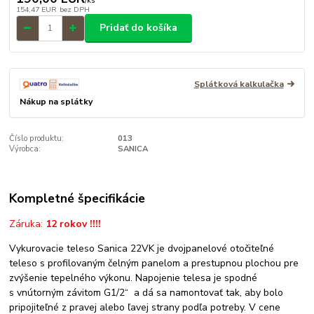
/
ks
154,47 EUR
bez DPH
Pridať do košíka
Splátková kalkulačka
Nákup na splátky
Číslo produktu:
013
Výrobca:
SANICA
Kompletné špecifikácie
Záruka:
12 rokov !!!!
Vykurovacie teleso Sanica 22VK je dvojpanelové otočiteľné
teleso s profilovaným čelným panelom a prestupnou plochou pre
zvýšenie tepelného výkonu. Napojenie telesa je spodné
s vnútorným závitom G1/2“ a dá sa namontovať tak, aby bolo
pripojiteľné z pravej alebo ľavej strany podľa potreby. V cene