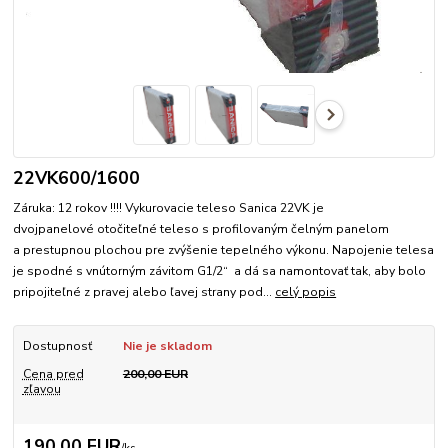
22VK600/1600
Záruka: 12 rokov !!!! Vykurovacie teleso Sanica 22VK je
dvojpanelové otočiteľné teleso s profilovaným čelným panelom
a prestupnou plochou pre zvýšenie tepelného výkonu. Napojenie telesa
je spodné s vnútorným závitom G1/2“ a dá sa namontovať tak, aby bolo
pripojiteľné z pravej alebo ľavej strany pod...
celý popis
Dostupnosť
Nie je skladom
Cena pred
200,00 EUR
zľavou
190,00 EUR