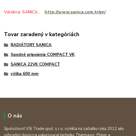
Výrobca: SANICA ,
http://www.sanica.com.tr/en/
Tovar zaradený v kategóriách
RADIÁTORY SANICA
Spodné pripojenie COMPACT VK
SANICA 22VK COMPACT
výška 600 mm
O nás
Spoločnosť VSJ Trade spol. s.r.o. vznikla na začiatku roka 2012 ako
výhradný dovozca vykurovacej techniky Thermasis, Elmec a