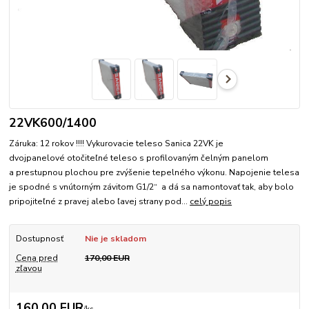
22VK600/1400
Záruka: 12 rokov !!!! Vykurovacie teleso Sanica 22VK je
dvojpanelové otočiteľné teleso s profilovaným čelným panelom
a prestupnou plochou pre zvýšenie tepelného výkonu. Napojenie telesa
je spodné s vnútorným závitom G1/2“ a dá sa namontovať tak, aby bolo
pripojiteľné z pravej alebo ľavej strany pod...
celý popis
Dostupnosť
Nie je skladom
Cena pred
170,00 EUR
zľavou
160,00 EUR