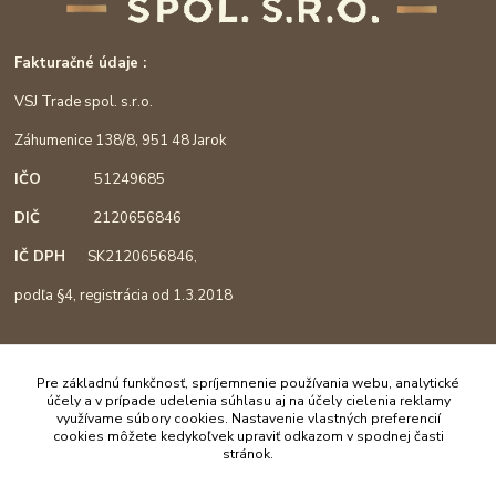
Fakturačné údaje :
VSJ Trade spol. s.r.o.
Záhumenice 138/8, 951 48 Jarok
IČO
51249685
DIČ
2120656846
IČ DPH
SK2120656846,
podľa §4, registrácia od 1.3.2018
Mapa :
Pre základnú funkčnosť, spríjemnenie používania webu, analytické
účely a v prípade udelenia súhlasu aj na účely cielenia reklamy
využívame súbory cookies. Nastavenie vlastných preferencií
cookies môžete kedykoľvek upraviť odkazom v spodnej časti
stránok.