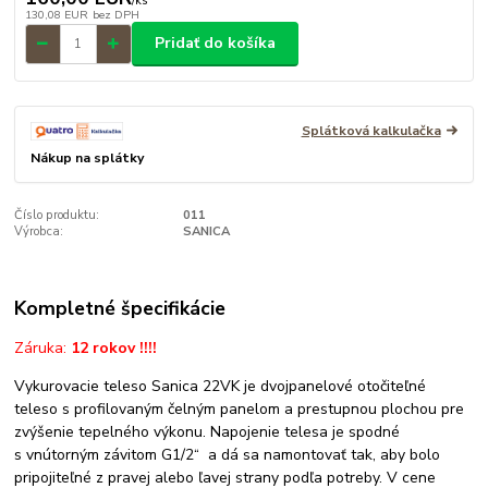
/
ks
130,08 EUR
bez DPH
Pridať do košíka
Splátková kalkulačka
Nákup na splátky
Číslo produktu:
011
Výrobca:
SANICA
Kompletné špecifikácie
Záruka:
12 rokov !!!!
Vykurovacie teleso Sanica 22VK je dvojpanelové otočiteľné
teleso s profilovaným čelným panelom a prestupnou plochou pre
zvýšenie tepelného výkonu. Napojenie telesa je spodné
s vnútorným závitom G1/2“ a dá sa namontovať tak, aby bolo
pripojiteľné z pravej alebo ľavej strany podľa potreby. V cene