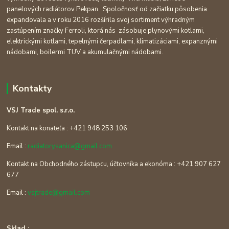
panelových radiátorov Pekpan. Spoločnosť od začiatku pôsobenia
expandovala a v roku 2016 rozšírila svoj sortiment výhradným
zastúpením značky Ferroli, ktorá nás zásobuje plynovými kotlami,
elektrickými kotlami, tepelnými čerpadlami, klimatizáciami, expanznými
nádobami, boilermi TUV a akumulačnými nádobami.
Kontakty
VSJ Trade spol. s.r.o.
Kontakt na konateľa : +421 948 253 106
Email :
radiatorysanica@gmail.com
Kontakt na Obchodného zástupcu, účtovníka a ekonóma : +421 907 627
677
Email :
vsjtrade@gmail.com
Sklad :