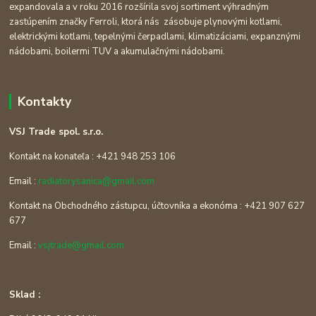
expandovala a v roku 2016 rozšírila svoj sortiment výhradným
zastúpením značky Ferroli, ktorá nás zásobuje plynovými kotlami,
elektrickými kotlami, tepelnými čerpadlami, klimatizáciami, expanznými
nádobami, boilermi TUV a akumulačnými nádobami.
Kontakty
VSJ Trade spol. s.r.o.
Kontakt na konateľa : +421 948 253 106
Email :
radiatorysanica@gmail.com
Kontakt na Obchodného zástupcu, účtovníka a ekonóma : +421 907 627
677
Email :
vsjtrade@gmail.com
Sklad :