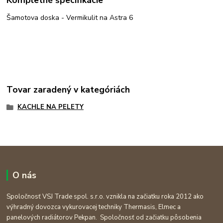
Šamotova doska - Vermikulit na Astra 6
Tovar zaradený v kategóriách
KACHLE NA PELETY
O nás
Spoločnosť VSJ Trade spol. s.r.o. vznikla na začiatku roka 2012 ako
výhradný dovozca vykurovacej techniky Thermasis, Elmec a
panelových radiátorov Pekpan. Spoločnosť od začiatku pôsobenia