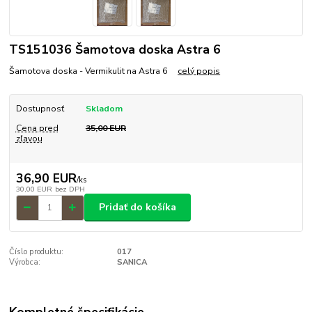
TS151036 Šamotova doska Astra 6
Šamotova doska - Vermikulit na Astra 6
celý popis
Dostupnosť
Skladom
Cena pred
35,00 EUR
zľavou
36,90 EUR
/
ks
30,00 EUR
bez DPH
Pridať do košíka
Číslo produktu:
017
Výrobca:
SANICA
Kompletné špecifikácie