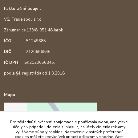
Fakturačné údaje :
VSJ Trade spol. s.r.o.
Záhumenice 138/8, 951 48 Jarok
IČO
51249685
DIČ
2120656846
IČ DPH
SK2120656846,
podľa §4, registrácia od 1.3.2018
Mapa :
Pre základnú funkčnosť, spríjemnenie používania webu, analytické
účely a v prípade udelenia súhlasu aj na účely cielenia reklamy
využívame súbory cookies. Nastavenie vlastných preferencií
cookies môžete kedykoľvek upraviť odkazom v spodnej časti