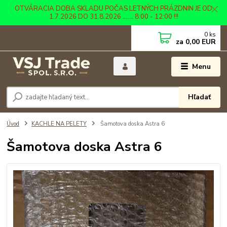
OTVÁRACIA DOBA SKLADU POČAS LETNÝCH PRÁZDNIN JE OD
1.7.2026 DO 31.8.2026 ....... 8:00 - 12:00 !!!
0
ks
za
0,00 EUR
Menu
Hľadať
Úvod
KACHLE NA PELETY
Šamotova doska Astra 6
Šamotova doska Astra 6